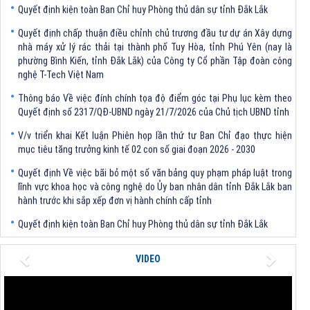
Quyết định chấp thuận điều chỉnh chủ trương đầu tư dự án Xây dựng
nhà máy xử lý rác thải tại thành phố Tuy Hòa, tỉnh Phú Yên (nay là
phường Bình Kiến, tỉnh Đắk Lắk) của Công ty Cổ phần Tập đoàn công
nghệ T-Tech Việt Nam
Thông báo Về việc đính chính tọa độ điểm góc tại Phụ lục kèm theo
Quyết định số 2317/QĐ-UBND ngày 21/7/2026 của Chủ tịch UBND tỉnh
V/v triển khai Kết luận Phiên họp lần thứ tư Ban Chỉ đạo thực hiện
mục tiêu tăng trưởng kinh tế 02 con số giai đoạn 2026 - 2030
Quyết định Về việc bãi bỏ một số văn bảng quy phạm pháp luật trong
lĩnh vực khoa học và công nghệ do Ủy ban nhân dân tỉnh Đắk Lắk ban
hành trước khi sắp xếp đơn vị hành chính cấp tỉnh
Quyết định kiện toàn Ban Chỉ huy Phòng thủ dân sự tỉnh Đắk Lắk
Quyết định chấp thuận điều chỉnh chủ trương đầu tư dự án Xây dựng
nhà máy xử lý rác thải tại thành phố Tuy Hòa, tỉnh Phú Yên (nay là
Previous
Next
VIDEO
phường Bình Kiến, tỉnh Đắk Lắk) của Công ty Cổ phần Tập đoàn công
nghệ T-Tech Việt Nam
Thông báo Về việc đính chính tọa độ điểm góc tại Phụ lục kèm theo