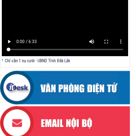
Quyết định số 2317/QĐ-UBND ngày 21/7/2026 của Chủ tịch UBND tỉnh
V/v triển khai Kết luận Phiên họp lần thứ tư Ban Chỉ đạo thực hiện
mục tiêu tăng trưởng kinh tế 02 con số giai đoạn 2026 - 2030
Chỉ cần 1 nụ cười - UBND Tỉnh Đắk Lắk