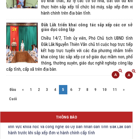
độ khai thác, xử lý các cơ sở nhà, đất dôi dư khi
thực hiện sắp xếp tổ chức bộ máy, sắp xếp đơn vị
hành chính trên địa bàn tỉnh.
Đắk Lắk triển khai công tác sắp xếp các cơ sở
giáo dục công lập
Chiều 14/7, Tỉnh ủy viên, Phó Chủ tịch UBND tỉnh
Đắk Lắk Nguyễn Thiên Văn chủ trì cuộc họp trực tiếp
kết hợp trực tuyến với các địa phương nhằm triển
khai công tác sắp xếp cơ sở giáo dục mầm non, phổ
thông, thường xuyên, giáo dục nghề nghiệp công lập
cấp tỉnh, cấp xã trên địa bàn.
(current)
Đầu
«
1
2
3
4
5
6
7
8
9
10
11
»
Cuối
Quyết định Về việc bãi bỏ một số văn bảng quy phạm pháp luật trong
THÔNG BÁO
lĩnh vực khoa học và công nghệ do Ủy ban nhân dân tỉnh Đắk Lắk ban
hành trước khi sắp xếp đơn vị hành chính cấp tỉnh
Quyết định kiện toàn Ban Chỉ huy Phòng thủ dân sự tỉnh Đắk Lắk