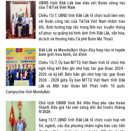
UBND tỉnh Đắk Lắk làm việc với Đoàn công tác
của TikTok Việt Nam
Chiều 15/7, UBND tỉnh Đắk Lắk tổ chức buổi làm việc
với Đoàn công tác của TikTok Việt Nam nhằm trao
đổi, định hướng hợp tác trong lĩnh vực truyền thông
số phục vụ quảng bá hình ảnh tỉnh Đắk Lắk, văn hóa,
du lịch và thương hiệu Cà phê Buôn Ma Thuột.
Đắk Lắk và Mondulkiri thúc đẩy hợp tác vì tuyến
biên giới hòa bình, ổn định
Chiều 15/7, Ủy ban MTTQ Việt Nam tỉnh tổ chức Hội
nghị tổng kết Bản ghi nhớ hợp tác giai đoạn 2024 -
2026 và ký kết Biên bản ghi nhớ hợp tác giai đoạn
2026 - 2028 giữa Ủy ban MTTQ Việt Nam tỉnh Đắk
Lắk và Mặt trận Đoàn kết Phát triển Tổ quốc
Campuchia tỉnh Mondulkiri.
Chủ tịch UBND tỉnh Đỗ Hữu Huy yêu cầu hoàn
thành đấu giá tài sản công dôi dư trước tháng
9/2026
Sáng 15/7, UBND tỉnh Đắk Lắk tổ chức cuộc họp với
Sở, ngành, các địa phương nhằm nghe báo cáo tiến