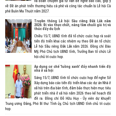
và đoàn chuyên gia tư vấn để nghe báo cáo, góp ý
về Đề án phát triển thương hiệu cà phê và công tác chuẩn bị Lễ hội Cà
phê Buôn Ma Thuột năm 2027.
Truyền thông Lễ hội Sầu riêng Đắk Lắk năm
2026: Đi vào thực chất, nâng tầm chuỗi giá trị và
thúc đẩy du lịch
Chiều 15/7, UBND tỉnh đã tổ chức cuộc họp rà soát
tiến độ triển khai các nhiệm vụ theo Đề án tổ chức
Lễ hội Sầu riêng Đắk Lắk năm 2026. Đồng chí Đào
Mỹ, Phó Chủ tịch UBND tỉnh, Trưởng Ban tổ chức Lễ
hội chủ trì cuộc họp.
Áp dụng cơ chế 'luồng xanh' đẩy nhanh tiến độ
nhà ở xã hội
Sáng 15/7, UBND tỉnh tổ chức cuộc họp để nghe Sở
Xây dựng báo cáo tiến độ triển khai các dự án Nhà ở
xã hội trên địa bàn tỉnh, đảm bảo thực hiện mục tiêu
phát triển nhà ở xã hội năm 2026 theo kế hoạch đã
đề ra. Đồng chí Đỗ Hữu Huy - Ủy viên dự khuyết
Trung ương Đảng, Phó Bí thư Tỉnh ủy, Chủ tịch UBND tỉnh chủ trì cuộc
họp.