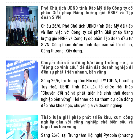
Phó Chủ tịch UBND tỉnh Đào Mỹ tiếp Công ty cổ
phần Giải pháp Năng lượng gió HBRE và Tập
đoàn S.VN
Chiều 26/6, Phó Chủ tịch UBND tỉnh Đào Mỹ đã tiếp
và làm việc với Công ty cổ phần Giải pháp Năng
lượng gió HBRE và Công ty cổ phần Tập đoàn đầu tư
S.VN. Cùng tham dự có lãnh đạo các sở Tài chính,
Công thương, Xây dựng.
Chuyển đổi số là động lực tăng trưởng mới, là
“động cơ vĩnh cửu” để dẫn dắt doanh nghiệp đi
đến sự phát triển nhanh, bền vững
Sáng 26/6, tại Trung tâm Hội nghị PYTOPIA, Phường
Tuy Hoà, UBND tỉnh Đắk Lắk tổ chức Hội thảo
“Chuyển đổi số và phát triển hệ sinh thái doanh
nghiệp bền vững”. Hội thảo có sự tham dự của đông
đảo nhà khoa học, chuyên gia và doanh nghiệp.
Thảo luận giải pháp phát triển khu, cụm công
nghiệp gắn với công nghiệp chế biến sâu và
logistics liên vùng
Sáng 26/6, tại Trung tâm Hội nghị Pytopia (phường