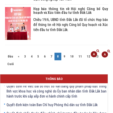
Họp báo thông tin về Hội nghị Công bố Quy
hoạch và Xúc tiến đầu tư tỉnh Đắk Lắk
Chiều 19/6, UBND tỉnh Đắk Lắk đã tổ chức Họp báo
để thông tin về Hội nghị Công bố Quy hoạch và Xúc
tiến đầu tư tỉnh Đắk Lắk.
(current)
Đầu
«
3
4
5
6
7
8
9
10
11
12
13
»
Cuối
THÔNG BÁO
Quyết định Về việc bãi bỏ một số văn bảng quy phạm pháp luật trong
lĩnh vực khoa học và công nghệ do Ủy ban nhân dân tỉnh Đắk Lắk ban
hành trước khi sắp xếp đơn vị hành chính cấp tỉnh
Quyết định kiện toàn Ban Chỉ huy Phòng thủ dân sự tỉnh Đắk Lắk
Quyết định chấp thuận điều chỉnh chủ trương đầu tư dự án Xây dựng