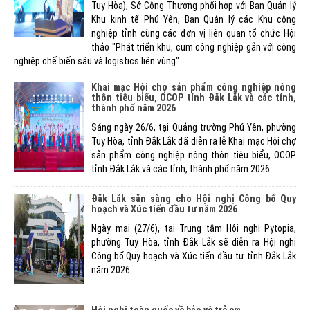
Tuy Hòa), Sở Công Thương phối hợp với Ban Quản lý
Khu kinh tế Phú Yên, Ban Quản lý các Khu công
nghiệp tỉnh cùng các đơn vị liên quan tổ chức Hội
thảo "Phát triển khu, cụm công nghiệp gắn với công
nghiệp chế biến sâu và logistics liên vùng".
Khai mạc Hội chợ sản phẩm công nghiệp nông
thôn tiêu biểu, OCOP tỉnh Đắk Lắk và các tỉnh,
thành phố năm 2026
Sáng ngày 26/6, tại Quảng trường Phú Yên, phường
Tuy Hòa, tỉnh Đắk Lắk đã diễn ra lễ Khai mạc Hội chợ
sản phẩm công nghiệp nông thôn tiêu biểu, OCOP
tỉnh Đắk Lắk và các tỉnh, thành phố năm 2026.
Đắk Lắk sẵn sàng cho Hội nghị Công bố Quy
hoạch và Xúc tiến đầu tư năm 2026
Ngày mai (27/6), tại Trung tâm Hội nghị Pytopia,
phường Tuy Hòa, tỉnh Đắk Lắk sẽ diễn ra Hội nghị
Công bố Quy hoạch và Xúc tiến đầu tư tỉnh Đắk Lắk
năm 2026.
Hội nghị toàn quốc về bảo vệ trẻ em