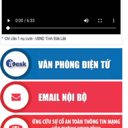
mục tiêu tăng trưởng kinh tế 02 con số giai đoạn 2026 - 2030
Chỉ cần 1 nụ cười - UBND Tỉnh Đắk Lắk