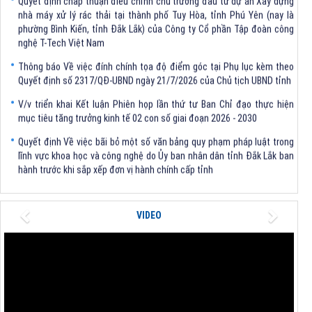
nhà máy xử lý rác thải tại thành phố Tuy Hòa, tỉnh Phú Yên (nay là
phường Bình Kiến, tỉnh Đắk Lắk) của Công ty Cổ phần Tập đoàn công
nghệ T-Tech Việt Nam
Thông báo Về việc đính chính tọa độ điểm góc tại Phụ lục kèm theo
Quyết định số 2317/QĐ-UBND ngày 21/7/2026 của Chủ tịch UBND tỉnh
V/v triển khai Kết luận Phiên họp lần thứ tư Ban Chỉ đạo thực hiện
mục tiêu tăng trưởng kinh tế 02 con số giai đoạn 2026 - 2030
Quyết định Về việc bãi bỏ một số văn bảng quy phạm pháp luật trong
lĩnh vực khoa học và công nghệ do Ủy ban nhân dân tỉnh Đắk Lắk ban
hành trước khi sắp xếp đơn vị hành chính cấp tỉnh
Quyết định kiện toàn Ban Chỉ huy Phòng thủ dân sự tỉnh Đắk Lắk
Quyết định chấp thuận điều chỉnh chủ trương đầu tư dự án Xây dựng
Previous
Next
VIDEO
nhà máy xử lý rác thải tại thành phố Tuy Hòa, tỉnh Phú Yên (nay là
phường Bình Kiến, tỉnh Đắk Lắk) của Công ty Cổ phần Tập đoàn công
nghệ T-Tech Việt Nam
Thông báo Về việc đính chính tọa độ điểm góc tại Phụ lục kèm theo
Quyết định số 2317/QĐ-UBND ngày 21/7/2026 của Chủ tịch UBND tỉnh
V/v triển khai Kết luận Phiên họp lần thứ tư Ban Chỉ đạo thực hiện