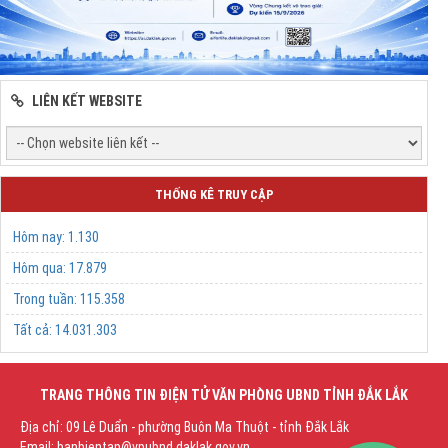
LIÊN KẾT WEBSITE
THỐNG KÊ TRUY CẬP
Hôm nay:
1.130
Hôm qua:
17.879
Trong tuần:
115.358
Tất cả:
14.031.303
TRANG THÔNG TIN ĐIỆN TỬ VĂN PHÒNG UBND TỈNH ĐẮK LẮK
Địa chỉ: 09 Lê Duẩn - phường Buôn Ma Thuột - tỉnh Đắk Lắk
Email: banbientap@vpubnd.daklak.gov.vn