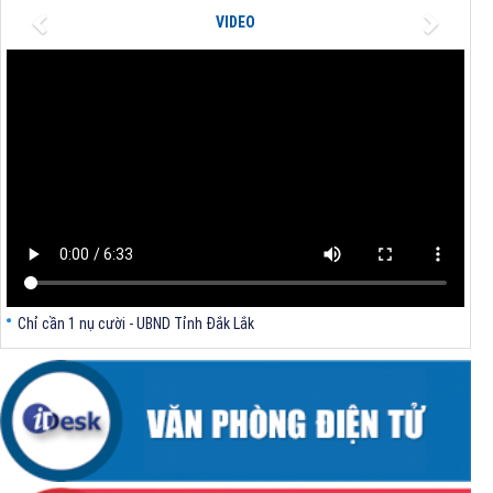
V/v triển khai Thông tư số 62/2026/TT-BXD ngày 30/7/2026 của Bộ
Previous
Next
VIDEO
trưởng Bộ Xây dựng
V/v triển khai Quyết định số 1481/QĐ-TTg, số 1483/QĐ-TTg của Thủ
tướng Chính phủ
V/v khẩn trương rà soát xác định thôn vùng đồng bào dân tộc thiểu số
và miền núi, thôn đặc biệt khó khăn sau sắp xếp theo quy định tại Nghị
định số 272/2025/NĐ-CP
Chỉ cần 1 nụ cười - UBND Tỉnh Đắk Lắk