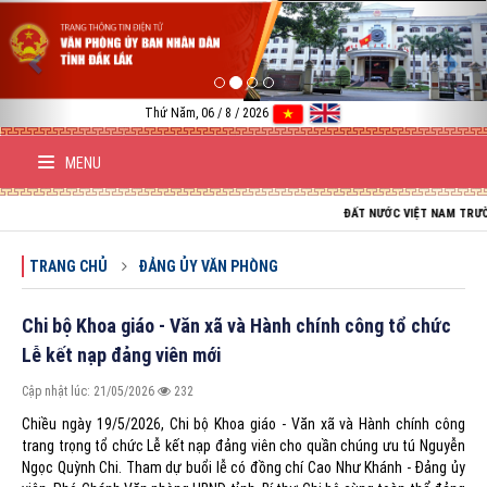
Previous
Nex
Thứ Năm, 06 / 8 / 2026
MENU
ĐẤT NƯỚC VIỆT NAM TRƯỜNG TỒN; TỔ
TRANG CHỦ
ĐẢNG ỦY VĂN PHÒNG
Chi bộ Khoa giáo - Văn xã và Hành chính công tổ chức
Lễ kết nạp đảng viên mới
Cập nhật lúc: 21/05/2026
232
Chiều ngày 19/5/2026, Chi bộ Khoa giáo - Văn xã và Hành chính công
trang trọng tổ chức Lễ kết nạp đảng viên cho quần chúng ưu tú Nguyễn
Ngọc Quỳnh Chi. Tham dự buổi lễ có đồng chí Cao Như Khánh - Đảng ủy