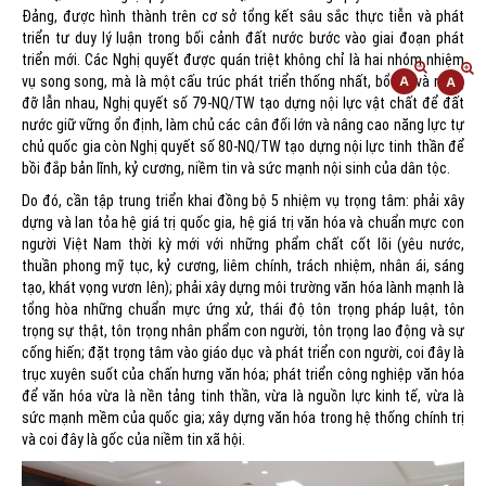
Đảng, được hình thành trên cơ sở tổng kết sâu sắc thực tiễn và phát
triển tư duy lý luận trong bối cảnh đất nước bước vào giai đoạn phát
triển mới. Các Nghị quyết được quán triệt không chỉ là hai nhóm nhiệm
vụ song song, mà là một cấu trúc phát triển thống nhất, bổ trợ và nâng
đỡ lẫn nhau, Nghị quyết số 79-NQ/TW tạo dựng nội lực vật chất để đất
nước giữ vững ổn định, làm chủ các cân đối lớn và nâng cao năng lực tự
chủ quốc gia còn Nghị quyết số 80-NQ/TW tạo dựng nội lực tinh thần để
bồi đắp bản lĩnh, kỷ cương, niềm tin và sức mạnh nội sinh của dân tộc.
Do đó, cần tập trung triển khai đồng bộ 5 nhiệm vụ trọng tâm: phải xây
dựng và lan tỏa hệ giá trị quốc gia, hệ giá trị văn hóa và chuẩn mực con
người Việt Nam thời kỳ mới với những phẩm chất cốt lõi (yêu nước,
thuần phong mỹ tục, kỷ cương, liêm chính, trách nhiệm, nhân ái, sáng
tạo, khát vọng vươn lên); phải xây dựng môi trường văn hóa lành mạnh là
tổng hòa những chuẩn mực ứng xử, thái độ tôn trọng pháp luật, tôn
trọng sự thật, tôn trọng nhân phẩm con người, tôn trọng lao động và sự
cống hiến; đặt trọng tâm vào giáo dục và phát triển con người, coi đây là
trục xuyên suốt của chấn hưng văn hóa; phát triển công nghiệp văn hóa
để văn hóa vừa là nền tảng tinh thần, vừa là nguồn lực kinh tế, vừa là
sức mạnh mềm của quốc gia; xây dựng văn hóa trong hệ thống chính trị
và coi đây là gốc của niềm tin xã hội.