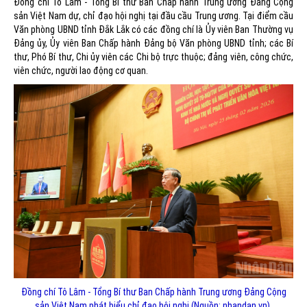
Đồng chí Tô Lâm - Tổng Bí thư Ban Chấp hành Trung ương Đảng Cộng
sản Việt Nam dự, chỉ đạo hội nghị tại đầu cầu Trung ương. Tại điểm cầu
Văn phòng UBND tỉnh Đắk Lắk có các đồng chí là Ủy viên Ban Thường vụ
Đảng ủy, Ủy viên Ban Chấp hành Đảng bộ Văn phòng UBND tỉnh; các Bí
thư, Phó Bí thư, Chi ủy viên các Chi bộ trực thuộc; đảng viên, công chức,
viên chức, người lao động cơ quan.
Đồng chí Tô Lâm - Tổng Bí thư Ban Chấp hành Trung ương Đảng Cộng
sản Việt Nam phát biểu chỉ đạo hội nghị (Nguồn: nhandan.vn).