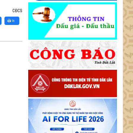
CĐCS
In