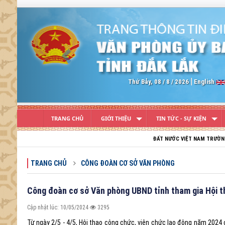
Previous
Thứ Bảy, 08 / 8 / 2026
English
TRANG CHỦ
GIỚI THIỆU
TIN TỨC - SỰ KIỆN
ĐẤT NƯỚC VIỆT NAM TRƯỜNG TỒN; TỔ QUỐC VIỆT NA
TRANG CHỦ
CÔNG ĐOÀN CƠ SỞ VĂN PHÒNG
Công đoàn cơ sở Văn phòng UBND tỉnh tham gia Hội t
Cập nhật lúc: 10/05/2024
3295
Từ ngày 2/5 - 4/5, Hội thao công chức, viên chức lao động năm 202