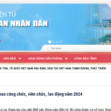
VĂN BẢN
HOẠT ĐỘNG VĂN PHÒNG
CÔNG BÁO TỈNH
M HÒA BÌNH; DÂN TỘC VIỆT NAM THỊNH VƯỢNG, PHÁT TRIỂN!
hao công chức, viên chức, lao động năm 2024
4 có sự tham dự của gần 800 vận động viên đến từ 46 công đoàn cơ sở trực th