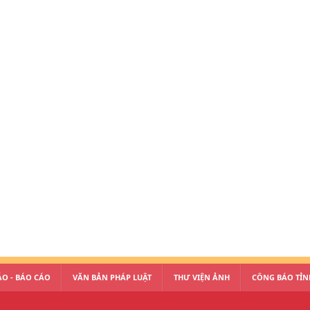
O - BÁO CÁO
VĂN BẢN PHÁP LUẬT
THƯ VIỆN ẢNH
CÔNG BÁO TỈN