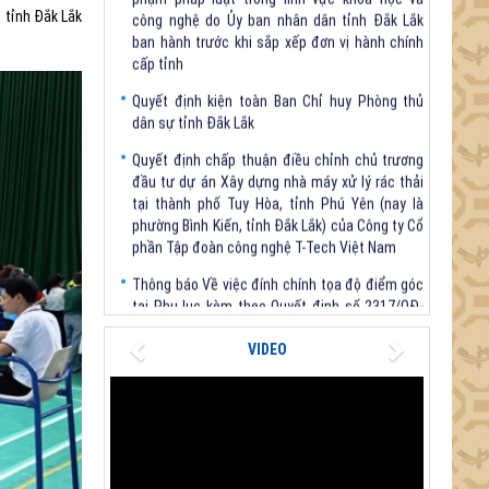
cấp tỉnh
 tỉnh Đắk Lắk
Quyết định kiện toàn Ban Chỉ huy Phòng thủ
dân sự tỉnh Đắk Lắk
Quyết định chấp thuận điều chỉnh chủ trương
đầu tư dự án Xây dựng nhà máy xử lý rác thải
tại thành phố Tuy Hòa, tỉnh Phú Yên (nay là
phường Bình Kiến, tỉnh Đắk Lắk) của Công ty Cổ
phần Tập đoàn công nghệ T-Tech Việt Nam
Thông báo Về việc đính chính tọa độ điểm góc
tại Phụ lục kèm theo Quyết định số 2317/QĐ-
UBND ngày 21/7/2026 của Chủ tịch UBND tỉnh
V/v triển khai Kết luận Phiên họp lần thứ tư Ban
Chỉ đạo thực hiện mục tiêu tăng trưởng kinh tế
Previous
Next
VIDEO
02 con số giai đoạn 2026 - 2030