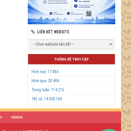
LIÊN KẾT WEBSITE
THỐNG KÊ TRUY CẬP
Hôm nay:
17.866
Hôm qua:
20.404
Trong tuần:
114.215
Tất cả:
14.030.160
H
VIDEOS