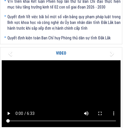
mục tiêu tăng trưởng kinh tế 02 con số giai đoạn 2026 - 2030
Quyết định Về việc bãi bỏ một số văn bảng quy phạm pháp luật trong
lĩnh vực khoa học và công nghệ do Ủy ban nhân dân tỉnh Đắk Lắk ban
hành trước khi sắp xếp đơn vị hành chính cấp tỉnh
Quyết định kiện toàn Ban Chỉ huy Phòng thủ dân sự tỉnh Đắk Lắk
Quyết định chấp thuận điều chỉnh chủ trương đầu tư dự án Xây dựng
nhà máy xử lý rác thải tại thành phố Tuy Hòa, tỉnh Phú Yên (nay là
Previous
Next
VIDEO
phường Bình Kiến, tỉnh Đắk Lắk) của Công ty Cổ phần Tập đoàn công
nghệ T-Tech Việt Nam
Thông báo Về việc đính chính tọa độ điểm góc tại Phụ lục kèm theo
Quyết định số 2317/QĐ-UBND ngày 21/7/2026 của Chủ tịch UBND tỉnh
V/v triển khai Kết luận Phiên họp lần thứ tư Ban Chỉ đạo thực hiện
mục tiêu tăng trưởng kinh tế 02 con số giai đoạn 2026 - 2030