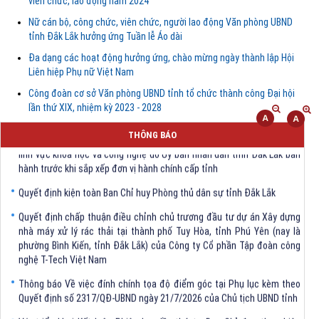
viên chức, lao động năm 2024
Nữ cán bộ, công chức, viên chức, người lao động Văn phòng UBND
tỉnh Đắk Lắk hưởng ứng Tuần lễ Áo dài
Đa dạng các hoạt động hưởng ứng, chào mừng ngày thành lập Hội
Liên hiệp Phụ nữ Việt Nam
Công đoàn cơ sở Văn phòng UBND tỉnh tổ chức thành công Đại hội
lần thứ XIX, nhiệm kỳ 2023 - 2028
Quyết định Về việc bãi bỏ một số văn bảng quy phạm pháp luật trong
THÔNG BÁO
lĩnh vực khoa học và công nghệ do Ủy ban nhân dân tỉnh Đắk Lắk ban
hành trước khi sắp xếp đơn vị hành chính cấp tỉnh
Quyết định kiện toàn Ban Chỉ huy Phòng thủ dân sự tỉnh Đắk Lắk
Quyết định chấp thuận điều chỉnh chủ trương đầu tư dự án Xây dựng
nhà máy xử lý rác thải tại thành phố Tuy Hòa, tỉnh Phú Yên (nay là
phường Bình Kiến, tỉnh Đắk Lắk) của Công ty Cổ phần Tập đoàn công
nghệ T-Tech Việt Nam
Thông báo Về việc đính chính tọa độ điểm góc tại Phụ lục kèm theo
Quyết định số 2317/QĐ-UBND ngày 21/7/2026 của Chủ tịch UBND tỉnh
V/v triển khai Kết luận Phiên họp lần thứ tư Ban Chỉ đạo thực hiện