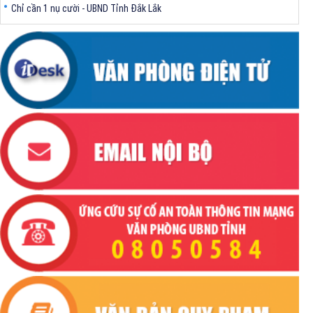
Chỉ cần 1 nụ cười - UBND Tỉnh Đắk Lắk