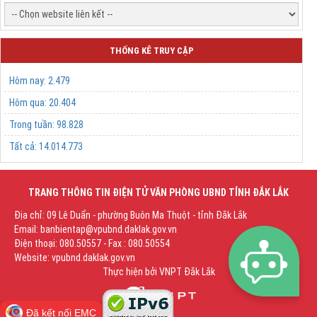
THỐNG KÊ TRUY CẬP
Hôm nay:
2.479
Hôm qua:
20.404
Trong tuần:
98.828
Tất cả:
14.014.773
TRANG THÔNG TIN ĐIỆN TỬ VĂN PHÒNG UBND TỈNH ĐẮK LẮK
Địa chỉ: 09 Lê Duẩn - phường Buôn Ma Thuột - tỉnh Đắk Lắk
Email: banbientap@vpubnd.daklak.gov.vn
Điện thoại: 080.50557 - Fax : 080.50554
Website: vpubnd.daklak.gov.vn
Thực hiện bởi
VNPT Đắk Lắk
Đã kết nối EMC