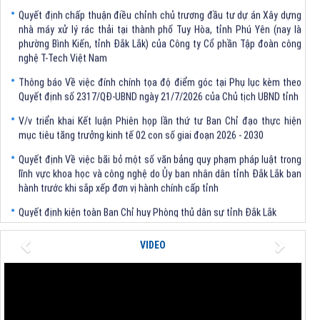
Quyết định chấp thuận điều chỉnh chủ trương đầu tư dự án Xây dựng
nhà máy xử lý rác thải tại thành phố Tuy Hòa, tỉnh Phú Yên (nay là
phường Bình Kiến, tỉnh Đắk Lắk) của Công ty Cổ phần Tập đoàn công
nghệ T-Tech Việt Nam
Thông báo Về việc đính chính tọa độ điểm góc tại Phụ lục kèm theo
Quyết định số 2317/QĐ-UBND ngày 21/7/2026 của Chủ tịch UBND tỉnh
V/v triển khai Kết luận Phiên họp lần thứ tư Ban Chỉ đạo thực hiện
mục tiêu tăng trưởng kinh tế 02 con số giai đoạn 2026 - 2030
Quyết định Về việc bãi bỏ một số văn bảng quy phạm pháp luật trong
lĩnh vực khoa học và công nghệ do Ủy ban nhân dân tỉnh Đắk Lắk ban
hành trước khi sắp xếp đơn vị hành chính cấp tỉnh
Quyết định kiện toàn Ban Chỉ huy Phòng thủ dân sự tỉnh Đắk Lắk
Quyết định chấp thuận điều chỉnh chủ trương đầu tư dự án Xây dựng
nhà máy xử lý rác thải tại thành phố Tuy Hòa, tỉnh Phú Yên (nay là
Previous
Next
VIDEO
phường Bình Kiến, tỉnh Đắk Lắk) của Công ty Cổ phần Tập đoàn công
nghệ T-Tech Việt Nam
Thông báo Về việc đính chính tọa độ điểm góc tại Phụ lục kèm theo
Quyết định số 2317/QĐ-UBND ngày 21/7/2026 của Chủ tịch UBND tỉnh