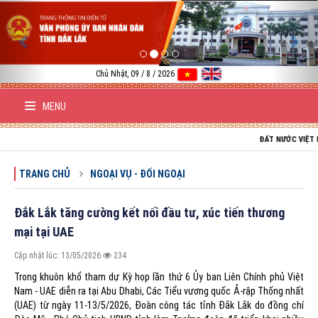
Previous
Nex
Chủ Nhật, 09 / 8 / 2026
MENU
ĐẤT NƯỚC VIỆT NAM TRƯỜNG
TRANG CHỦ
NGOẠI VỤ - ĐỐI NGOẠI
Đắk Lắk tăng cường kết nối đầu tư, xúc tiến thương
mại tại UAE
Cập nhật lúc: 13/05/2026
234
Trong khuôn khổ tham dự Kỳ họp lần thứ 6 Ủy ban Liên Chính phủ Việt
Nam - UAE diễn ra tại Abu Dhabi, Các Tiểu vương quốc Ả-rập Thống nhất
(UAE) từ ngày 11-13/5/2026, Đoàn công tác tỉnh Đắk Lắk do đồng chí