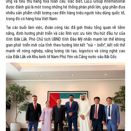
ứng và tiêu thụ hàng hóa toàn cầu. Đặc biệt, LuLu Group International
được đánh giá là một trong những hệ thống phân phối lớn, góp phần đưa
nhiều sản phẩm chất lượng cao đến hàng triệu người tiêu dùng quốc tế,
trong đó có hàng hóa Việt Nam.
Tại các buổi làm việc, đoàn công tác đã giới thiệu tổng quan về tiềm
năng, định hướng phát triển và các lĩnh vực ưu tiên thu hút đầu tư của
tỉnh Đắk Lắk. Phó Chủ tịch UBND tỉnh Đào Mỹ nhấn mạnh lợi thế không
gian phát triển mới của tỉnh theo hướng liên kết “núi – biển”, kết nối thế
mạnh về nông nghiệp, năng lượng tái tạo, logistics và công nghệ cao
của Đắk Lắk với Khu kinh tế Nam Phú Yên và Cảng nước sâu Bãi Gốc.