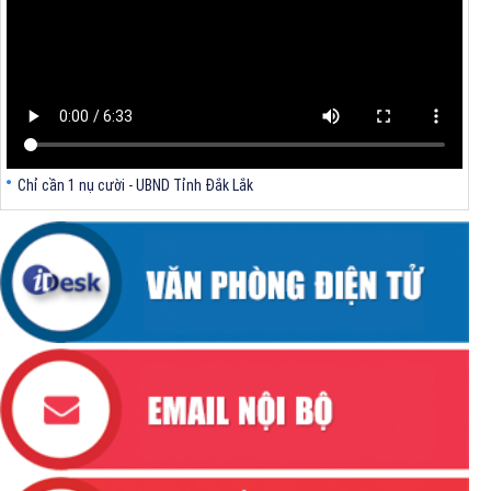
V/v triển khai Kết luận Phiên họp lần thứ tư Ban Chỉ đạo thực hiện
mục tiêu tăng trưởng kinh tế 02 con số giai đoạn 2026 - 2030
Chỉ cần 1 nụ cười - UBND Tỉnh Đắk Lắk