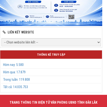
LIÊN KẾT WEBSITE
THỐNG KÊ TRUY CẬP
Hôm nay:
5.580
Hôm qua:
17.879
Trong tuần:
119.808
Tất cả:
14.035.753
TRANG THÔNG TIN ĐIỆN TỬ VĂN PHÒNG UBND TỈNH ĐẮK LẮK