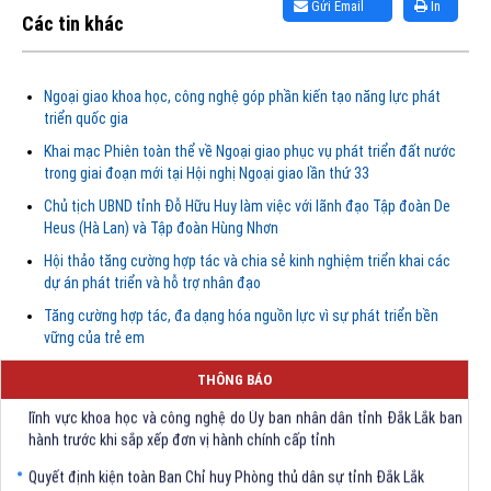
Gửi Email
In
Các tin khác
Ngoại giao khoa học, công nghệ góp phần kiến tạo năng lực phát
triển quốc gia
Khai mạc Phiên toàn thể về Ngoại giao phục vụ phát triển đất nước
trong giai đoạn mới tại Hội nghị Ngoại giao lần thứ 33
Chủ tịch UBND tỉnh Đỗ Hữu Huy làm việc với lãnh đạo Tập đoàn De
Heus (Hà Lan) và Tập đoàn Hùng Nhơn
Hội thảo tăng cường hợp tác và chia sẻ kinh nghiệm triển khai các
dự án phát triển và hỗ trợ nhân đạo
Tăng cường hợp tác, đa dạng hóa nguồn lực vì sự phát triển bền
vững của trẻ em
Quyết định Về việc bãi bỏ một số văn bảng quy phạm pháp luật trong
THÔNG BÁO
lĩnh vực khoa học và công nghệ do Ủy ban nhân dân tỉnh Đắk Lắk ban
hành trước khi sắp xếp đơn vị hành chính cấp tỉnh
Quyết định kiện toàn Ban Chỉ huy Phòng thủ dân sự tỉnh Đắk Lắk