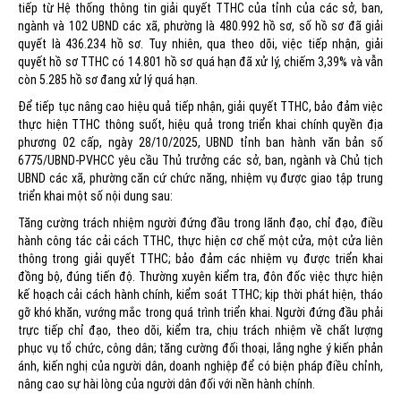
tiếp từ Hệ thống thông tin giải quyết TTHC của tỉnh của các sở, ban,
ngành và 102 UBND các xã, phường là 480.992 hồ sơ, số hồ sơ đã giải
quyết là 436.234 hồ sơ. Tuy nhiên, qua theo dõi, việc tiếp nhận, giải
quyết hồ sơ TTHC có 14.801 hồ sơ quá hạn đã xử lý, chiếm 3,39% và vẫn
còn 5.285 hồ sơ đang xử lý quá hạn.
Để tiếp tục nâng cao hiệu quả tiếp nhận, giải quyết TTHC, bảo đảm việc
thực hiện TTHC thông suốt, hiệu quả trong triển khai chính quyền địa
phương 02 cấp, ngày 28/10/2025, UBND tỉnh ban hành văn bản số
6775/UBND-PVHCC yêu cầu Thủ trưởng các sở, ban, ngành và Chủ tịch
UBND các xã, phường căn cứ chức năng, nhiệm vụ được giao tập trung
triển khai một số nội dung sau:
Tăng cường trách nhiệm người đứng đầu trong lãnh đạo, chỉ đạo, điều
hành công tác cải cách TTHC, thực hiện cơ chế một cửa, một cửa liên
thông trong giải quyết TTHC; bảo đảm các nhiệm vụ được triển khai
đồng bộ, đúng tiến độ. Thường xuyên kiểm tra, đôn đốc việc thực hiện
kế hoạch cải cách hành chính, kiểm soát TTHC; kịp thời phát hiện, tháo
gỡ khó khăn, vướng mắc trong quá trình triển khai. Người đứng đầu phải
trực tiếp chỉ đạo, theo dõi, kiểm tra, chịu trách nhiệm về chất lượng
phục vụ tổ chức, công dân; tăng cường đối thoại, lắng nghe ý kiến phản
ánh, kiến nghị của người dân, doanh nghiệp để có biện pháp điều chỉnh,
nâng cao sự hài lòng của người dân đối với nền hành chính.