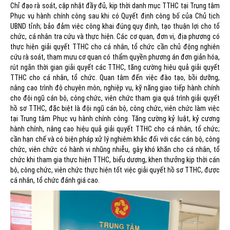
Chỉ đạo rà soát, cập nhật đầy đủ, kịp thời danh mục TTHC tại Trung tâm
Phục vụ hành chính công sau khi có Quyết định công bố của Chủ tịch
UBND tỉnh; bảo đảm việc công khai đúng quy định, tạo thuận lợi cho tổ
chức, cá nhân tra cứu và thực hiện. Các cơ quan, đơn vị, địa phương có
thực hiện giải quyết TTHC cho cá nhân, tổ chức cần chủ động nghiên
cứu rà soát, tham mưu cơ quan có thẩm quyền phương án đơn giản hóa,
rút ngắn thời gian giải quyết các TTHC, tăng cường hiệu quả giải quyết
TTHC cho cá nhân, tổ chức. Quan tâm đến việc đào tạo, bồi dưỡng,
nâng cao trình độ chuyên môn, nghiệp vụ, kỹ năng giao tiếp hành chính
cho đội ngũ cán bộ, công chức, viên chức tham gia quá trình giải quyết
hồ sơ TTHC, đặc biệt là đội ngũ cán bộ, công chức, viên chức làm việc
tại Trung tâm Phục vụ hành chính công. Tăng cường kỷ luật, kỷ cương
hành chính, nâng cao hiệu quả giải quyết TTHC cho cá nhân, tổ chức;
cần hạn chế và có biện pháp xử lý nghiêm khắc đối với các cán bộ, công
chức, viên chức có hành vi nhũng nhiễu, gây khó khăn cho cá nhân, tổ
chức khi tham gia thực hiện TTHC, biểu dương, khen thưởng kịp thời cán
bộ, công chức, viên chức thực hiện tốt việc giải quyết hồ sơ TTHC, được
cá nhân, tổ chức đánh giá cao.