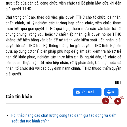
trực tiếp của cán bộ, công chức, viên chức tại Bộ phận Một cửa khi đến
giải quyết TTHC.
Chú trọng chỉ đạo, theo dõi việc giải quyết TTHC cho tổ chức, cá nhân;
chấn chỉnh, xử lý nghiêm các trường hợp công chức, viên chức tham
mưu kết quả giải quyết TTHC quá hạn, tham mưu các văn bản trả lời
chung chung, vòng vo… hoặc từ chối tiếp nhận, giải quyết hồ sơ TTHC
không thể hiện bằng văn bản để né tránh việc kiểm soát tiếp nhận, giải
quyết hồ sơ TTHC trên Hệ thống thông tin giải quyết TTHC tỉnh. Nghiên
cứu, áp dụng cơ chế, biện pháp phù hợp để giám sát, kiểm tra hồ sơ trễ
hạn để khắc phục, nghiêm túc thực hiện xin lỗi người dân, tổ chức có
liên quan. Thực hiện tốt việc tiếp nhận, xử lý phản ánh, kiến nghị của cá
nhân, tổ chức đối với các quy định hành chính, TTHC thuộc thẩm quyền
giải quyết.
BBT
Gửi Email
In
Các tin khác
Hội thảo nâng cao chất lượng công tác đánh giá tác động và kiểm
soát thủ tục hành chính