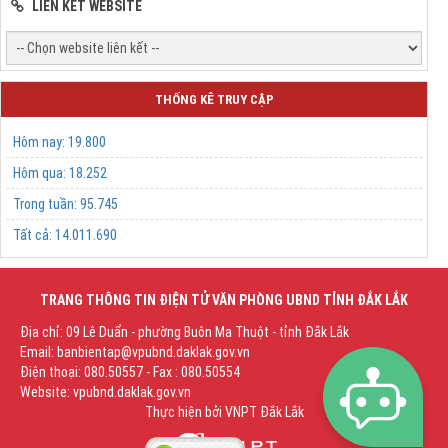
LIÊN KẾT WEBSITE
THỐNG KÊ TRUY CẬP
Hôm nay:
19.800
Hôm qua:
18.252
Trong tuần:
95.745
Tất cả:
14.011.690
TRANG THÔNG TIN ĐIỆN TỬ VĂN PHÒNG UBND TỈNH ĐẮK LẮK
Địa chỉ: 09 Lê Duẩn - phường Buôn Ma Thuột - tỉnh Đắk Lắk
Email: banbientap@vpubnd.daklak.gov.vn
Điện thoại: 080.50557 - Fax : 080.50554
Website: vpubnd.daklak.gov.vn
Thực hiện bởi
VNPT Đắk Lắk