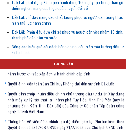
Đắk Lắk phát động Kế hoạch hành động 100 ngày tập trung tháo gỡ
điểm nghẽn, nâng cao hiệu quả chuyển đổi số
Đắk Lắk chỉ đạo nâng cao chất lượng phục vụ người dân trong thực
hiện thủ tục hành chính
Đắk Lắk: Phấn đấu đưa chỉ số phục vụ người dân vào nhóm 10 tỉnh,
thành phố dẫn đầu cả nước
Nâng cao hiệu quả cải cách hành chính, cải thiện môi trường đầu tư
kinh doanh
Quyết định Về việc bãi bỏ một số văn bảng quy phạm pháp luật trong
lĩnh vực khoa học và công nghệ do Ủy ban nhân dân tỉnh Đắk Lắk ban
THÔNG BÁO
hành trước khi sắp xếp đơn vị hành chính cấp tỉnh
Quyết định kiện toàn Ban Chỉ huy Phòng thủ dân sự tỉnh Đắk Lắk
Quyết định chấp thuận điều chỉnh chủ trương đầu tư dự án Xây dựng
nhà máy xử lý rác thải tại thành phố Tuy Hòa, tỉnh Phú Yên (nay là
phường Bình Kiến, tỉnh Đắk Lắk) của Công ty Cổ phần Tập đoàn công
nghệ T-Tech Việt Nam
Thông báo Về việc đính chính tọa độ điểm góc tại Phụ lục kèm theo
Quyết định số 2317/QĐ-UBND ngày 21/7/2026 của Chủ tịch UBND tỉnh