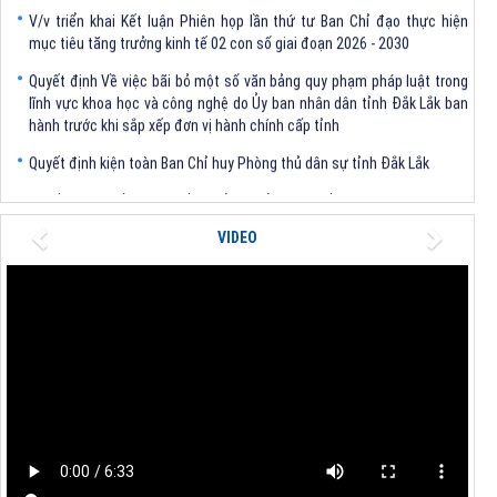
V/v triển khai Kết luận Phiên họp lần thứ tư Ban Chỉ đạo thực hiện
mục tiêu tăng trưởng kinh tế 02 con số giai đoạn 2026 - 2030
Quyết định Về việc bãi bỏ một số văn bảng quy phạm pháp luật trong
lĩnh vực khoa học và công nghệ do Ủy ban nhân dân tỉnh Đắk Lắk ban
hành trước khi sắp xếp đơn vị hành chính cấp tỉnh
Quyết định kiện toàn Ban Chỉ huy Phòng thủ dân sự tỉnh Đắk Lắk
Quyết định chấp thuận điều chỉnh chủ trương đầu tư dự án Xây dựng
nhà máy xử lý rác thải tại thành phố Tuy Hòa, tỉnh Phú Yên (nay là
Previous
Next
phường Bình Kiến, tỉnh Đắk Lắk) của Công ty Cổ phần Tập đoàn công
VIDEO
nghệ T-Tech Việt Nam
Thông báo Về việc đính chính tọa độ điểm góc tại Phụ lục kèm theo
Quyết định số 2317/QĐ-UBND ngày 21/7/2026 của Chủ tịch UBND tỉnh
V/v triển khai Kết luận Phiên họp lần thứ tư Ban Chỉ đạo thực hiện
mục tiêu tăng trưởng kinh tế 02 con số giai đoạn 2026 - 2030