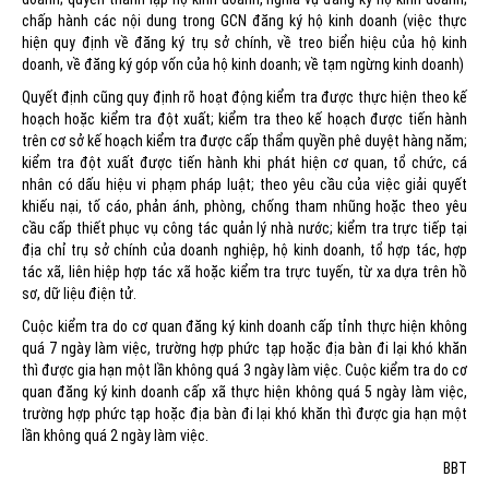
chấp hành các nội dung trong GCN đăng ký hộ kinh doanh (việc thực
hiện quy định về đăng ký trụ sở chính, về treo biển hiệu của hộ kinh
doanh, về đăng ký góp vốn của hộ kinh doanh; về tạm ngừng kinh doanh)
Quyết định cũng quy định rõ hoạt động kiểm tra được thực hiện theo kế
hoạch hoặc kiểm tra đột xuất; kiểm tra theo kế hoạch được tiến hành
trên cơ sở kế hoạch kiểm tra được cấp thẩm quyền phê duyệt hàng năm;
kiểm tra đột xuất được tiến hành khi phát hiện cơ quan, tổ chức, cá
nhân có dấu hiệu vi phạm pháp luật; theo yêu cầu của việc giải quyết
khiếu nại, tố cáo, phản ánh, phòng, chống tham nhũng hoặc theo yêu
cầu cấp thiết phục vụ công tác quản lý nhà nước; kiểm tra trực tiếp tại
địa chỉ trụ sở chính của doanh nghiệp, hộ kinh doanh, tổ hợp tác, hợp
tác xã, liên hiệp hợp tác xã hoặc kiểm tra trực tuyến, từ xa dựa trên hồ
sơ, dữ liệu điện tử.
Cuộc kiểm tra do cơ quan đăng ký kinh doanh cấp tỉnh thực hiện không
quá 7 ngày làm việc, trường hợp phức tạp hoặc địa bàn đi lại khó khăn
thì được gia hạn một lần không quá 3 ngày làm việc. Cuộc kiểm tra do cơ
quan đăng ký kinh doanh cấp xã thực hiện không quá 5 ngày làm việc,
trường hợp phức tạp hoặc địa bàn đi lại khó khăn thì được gia hạn một
lần không quá 2 ngày làm việc.
BBT