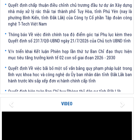
Quyết định chấp thuận điều chỉnh chủ trương đầu tư dự án Xây dựng
nhà máy xử lý rác thải tại thành phố Tuy Hòa, tỉnh Phú Yên (nay là
phường Bình Kiến, tỉnh Đắk Lắk) của Công ty Cổ phần Tập đoàn công
nghệ T-Tech Việt Nam
Thông báo Về việc đính chính tọa độ điểm góc tại Phụ lục kèm theo
Quyết định số 2317/QĐ-UBND ngày 21/7/2026 của Chủ tịch UBND tỉnh
V/v triển khai Kết luận Phiên họp lần thứ tư Ban Chỉ đạo thực hiện
mục tiêu tăng trưởng kinh tế 02 con số giai đoạn 2026 - 2030
Quyết định Về việc bãi bỏ một số văn bảng quy phạm pháp luật trong
lĩnh vực khoa học và công nghệ do Ủy ban nhân dân tỉnh Đắk Lắk ban
hành trước khi sắp xếp đơn vị hành chính cấp tỉnh
Quyết định kiện toàn Ban Chỉ huy Phòng thủ dân sự tỉnh Đắk Lắk
Quyết định chấp thuận điều chỉnh chủ trương đầu tư dự án Xây dựng
Previous
Next
VIDEO
nhà máy xử lý rác thải tại thành phố Tuy Hòa, tỉnh Phú Yên (nay là
phường Bình Kiến, tỉnh Đắk Lắk) của Công ty Cổ phần Tập đoàn công
nghệ T-Tech Việt Nam
Thông báo Về việc đính chính tọa độ điểm góc tại Phụ lục kèm theo
Quyết định số 2317/QĐ-UBND ngày 21/7/2026 của Chủ tịch UBND tỉnh