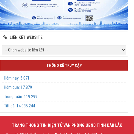
LIÊN KẾT WEBSITE
THỐNG KÊ TRUY CẬP
Hôm nay:
5.071
Hôm qua:
17.879
Trong tuần:
119.299
Tất cả:
14.035.244
TRANG THÔNG TIN ĐIỆN TỬ VĂN PHÒNG UBND TỈNH ĐẮK LẮK