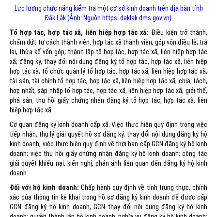
Lực lượng chức năng kiểm tra một cơ sở kinh doanh trên địa bàn tỉnh
Đắk Lắk (Ảnh: Nguồn https: daklak.dms.gov.vn).
Tổ hợp tác, hợp tác xã, liên hiệp hợp tác xã:
Điều kiện trở thành,
chấm dứt tư cách thành viên, hợp tác xã thành viên; góp vốn điều lệ; trả
lại, thừa kế vốn góp; thành lập tổ hợp tác, hợp tác xã, liên hiệp hợp tác
xã; đăng ký, thay đổi nội dung đăng ký tổ hợp tác, hợp tác xã, liên hiệp
hợp tác xã; tổ chức quản lý tổ hợp tác, hợp tác xã, liên hiệp hợp tác xã;
tài sản, tài chính tổ hợp tác, hợp tác xã, liên hiệp hợp tác xã; chia, tách,
hợp nhất, sáp nhập tổ hợp tác, hợp tác xã, liên hiệp hợp tác xã; giải thể,
phá sản, thu hồi giấy chứng nhận đăng ký tổ hợp tác, hợp tác xã, liên
hiệp hợp tác xã.
Cơ quan đăng ký kinh doanh cấp xã: Việc thực hiện quy định trong việc
tiếp nhận, thụ lý giải quyết hồ sơ đăng ký, thay đổi nội dung đăng ký hộ
kinh doanh; việc thực hiện quy định về thời hạn cấp GCN đăng ký hộ kinh
doanh; việc thu hồi giấy chứng nhận đăng ký hộ kinh doanh; công tác
giải quyết khiếu nại, kiến nghị, phản ánh liên quan đến đăng ký hộ kinh
doanh.
Đối với hộ kinh doanh:
Chấp hành quy định về tính trung thực, chính
xác của thông tin kê khai trong hồ sơ đăng ký kinh doanh để được cấp
GCN đăng ký hộ kinh doanh, GCN thay đổi nội dung đăng ký hộ kinh
doanh; quyền thành lập hộ kinh doanh, nghĩa vụ đăng ký hộ kinh doanh;