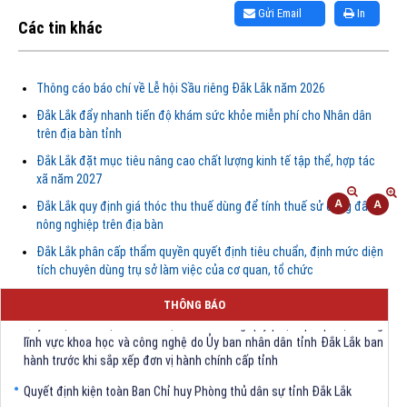
Gửi Email
In
Các tin khác
Thông cáo báo chí về Lễ hội Sầu riêng Đắk Lắk năm 2026
Đắk Lắk đẩy nhanh tiến độ khám sức khỏe miễn phí cho Nhân dân
trên địa bàn tỉnh
Đắk Lắk đặt mục tiêu nâng cao chất lượng kinh tế tập thể, hợp tác
xã năm 2027
Đắk Lắk quy định giá thóc thu thuế dùng để tính thuế sử dụng đất
nông nghiệp trên địa bàn
Đắk Lắk phân cấp thẩm quyền quyết định tiêu chuẩn, định mức diện
tích chuyên dùng trụ sở làm việc của cơ quan, tổ chức
THÔNG BÁO
Quyết định Về việc bãi bỏ một số văn bảng quy phạm pháp luật trong
lĩnh vực khoa học và công nghệ do Ủy ban nhân dân tỉnh Đắk Lắk ban
hành trước khi sắp xếp đơn vị hành chính cấp tỉnh
Quyết định kiện toàn Ban Chỉ huy Phòng thủ dân sự tỉnh Đắk Lắk