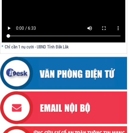
V/v triển khai Kết luận Phiên họp lần thứ tư Ban Chỉ đạo thực hiện
mục tiêu tăng trưởng kinh tế 02 con số giai đoạn 2026 - 2030
Chỉ cần 1 nụ cười - UBND Tỉnh Đắk Lắk