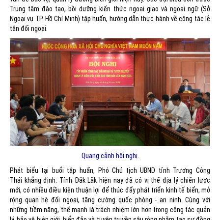
Trung tâm đào tạo, bồi dưỡng kiến thức ngoại giao và ngoại ngữ (Sở
Ngoại vụ TP. Hồ Chí Minh) tập huấn, hướng dẫn thực hành về công tác lễ
tân đối ngoại.
Quang cảnh hội nghị.
Phát biểu tại buổi tập huấn, Phó Chủ tịch UBND tỉnh Trương Công
Thái khẳng định: Tỉnh Đắk Lắk hiện nay đã có vị thế địa lý chiến lược
mới, có nhiều điều kiện thuận lợi để thúc đẩy phát triển kinh tế biển, mở
rộng quan hệ đối ngoại, tăng cường quốc phòng - an ninh. Cùng với
những tiềm năng, thế mạnh là trách nhiệm lớn hơn trong công tác quản
lý, bảo vệ biên giới, biển đảo và tuyên truyền sâu rộng nhằm tạo sự đồng