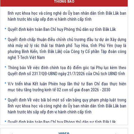
THÔNG BÁO
Quyết định Về việc bãi bỏ một số văn bảng quy phạm pháp luật trong
lĩnh vực khoa học và công nghệ do Ủy ban nhân dân tỉnh Đắk Lắk ban
hành trước khi sắp xếp đơn vị hành chính cấp tỉnh
Quyết định kiện toàn Ban Chỉ huy Phòng thủ dân sự tỉnh Đắk Lắk
Quyết định chấp thuận điều chỉnh chủ trương đầu tư dự án Xây dựng
nhà máy xử lý rác thải tại thành phố Tuy Hòa, tỉnh Phú Yên (nay là
phường Bình Kiến, tỉnh Đắk Lắk) của Công ty Cổ phần Tập đoàn công
nghệ T-Tech Việt Nam
Thông báo Về việc đính chính tọa độ điểm góc tại Phụ lục kèm theo
Quyết định số 2317/QĐ-UBND ngày 21/7/2026 của Chủ tịch UBND tỉnh
V/v triển khai Kết luận Phiên họp lần thứ tư Ban Chỉ đạo thực hiện
mục tiêu tăng trưởng kinh tế 02 con số giai đoạn 2026 - 2030
Quyết định Về việc bãi bỏ một số văn bảng quy phạm pháp luật trong
lĩnh vực khoa học và công nghệ do Ủy ban nhân dân tỉnh Đắk Lắk ban
hành trước khi sắp xếp đơn vị hành chính cấp tỉnh
Quyết định kiện toàn Ban Chỉ huy Phòng thủ dân sự tỉnh Đắk Lắk
Quyết định chấp thuận điều chỉnh chủ trương đầu tư dự án Xây dựng
Previous
Next
nhà máy xử lý rác thải tại thành phố Tuy Hòa, tỉnh Phú Yên (nay là