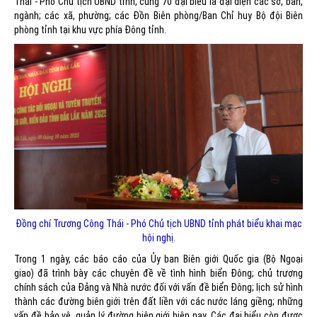
Thái - Phó Chủ tịch UBND tỉnh, cùng 70 đại biểu là đại diện các sở, ban,
ngành; các xã, phường; các Đồn Biên phòng/Ban Chỉ huy Bộ đội Biên
phòng tỉnh tại khu vực phía Đông tỉnh.
Đồng chí Trương Công Thái - Phó Chủ tịch UBND tỉnh phát biểu khai mạc
hội nghị.
Trong 1 ngày, các báo cáo của Ủy ban Biên giới Quốc gia (Bộ Ngoại
giao) đã trình bày các chuyên đề về tình hình biển Đông; chủ trương
chính sách của Đảng và Nhà nước đối với vấn đề biển Đông; lịch sử hình
thành các đường biên giới trên đất liền với các nước láng giềng; những
vấn đề bảo vệ, quản lý đường biên giới hiện nay. Các đại biểu còn được