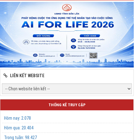
LIÊN KẾT WEBSITE
THỐNG KÊ TRUY CẬP
Hôm nay:
2.078
Hôm qua:
20.404
Trong tuần:
98.427