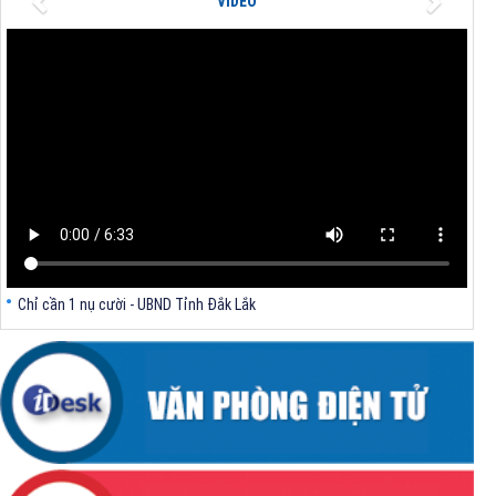
VIDEO
phường Bình Kiến, tỉnh Đắk Lắk) của Công ty Cổ phần Tập đoàn công
nghệ T-Tech Việt Nam
Thông báo Về việc đính chính tọa độ điểm góc tại Phụ lục kèm theo
Quyết định số 2317/QĐ-UBND ngày 21/7/2026 của Chủ tịch UBND tỉnh
V/v triển khai Kết luận Phiên họp lần thứ tư Ban Chỉ đạo thực hiện
mục tiêu tăng trưởng kinh tế 02 con số giai đoạn 2026 - 2030
Chỉ cần 1 nụ cười - UBND Tỉnh Đắk Lắk