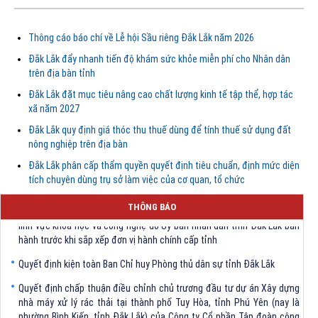
Thông cáo báo chí về Lễ hội Sầu riêng Đắk Lắk năm 2026
Đắk Lắk đẩy nhanh tiến độ khám sức khỏe miễn phí cho Nhân dân
trên địa bàn tỉnh
Đắk Lắk đặt mục tiêu nâng cao chất lượng kinh tế tập thể, hợp tác
xã năm 2027
Đắk Lắk quy định giá thóc thu thuế dùng để tính thuế sử dụng đất
nông nghiệp trên địa bàn
Đắk Lắk phân cấp thẩm quyền quyết định tiêu chuẩn, định mức diện
tích chuyên dùng trụ sở làm việc của cơ quan, tổ chức
Quyết định Về việc bãi bỏ một số văn bảng quy phạm pháp luật trong
THÔNG BÁO
lĩnh vực khoa học và công nghệ do Ủy ban nhân dân tỉnh Đắk Lắk ban
hành trước khi sắp xếp đơn vị hành chính cấp tỉnh
Quyết định kiện toàn Ban Chỉ huy Phòng thủ dân sự tỉnh Đắk Lắk
Quyết định chấp thuận điều chỉnh chủ trương đầu tư dự án Xây dựng
nhà máy xử lý rác thải tại thành phố Tuy Hòa, tỉnh Phú Yên (nay là
phường Bình Kiến, tỉnh Đắk Lắk) của Công ty Cổ phần Tập đoàn công
nghệ T-Tech Việt Nam