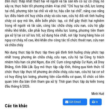
đến mức thấp nhất thiệt hại về người và tài sản khi có sự cố cháy, nổ
xảy ra; thực hiện tốt phương châm 4 tại chỗ: “Chỉ huy tại chỗ, lực lượng
tại chỗ, phương tiện tại chỗ và vật tư, hậu cần tại chỗ”; nâng cao năng
lực điều hành chỉ huy chữa cháy và cứu nạn, cứu hộ đối với tình huống
cháy có quy mô lớn, diễn biến phức tạp, có thể gây thiệt hại nghiêm
trọng về người và tài sản, công tác chữa cháy, cứu nạn, cứu hộ gặp
nhiều khó khăn, cần phải huy động nhiều lực lượng, phương tiện tham
gia xử lý tại cơ sở lưu trữ, sử dụng hóa chất, nơi tập trung hàng hóa có
nguy cơ cháy, nổ cao, khó khăn cho công tác tổ chức thoát nạn, cứu nạn
và chữa cháy.
Nội dung thực tập là thực tập theo giả định tình huống cháy phức tạp
nhất trong phương án chữa cháy, cứu nạn, cứu hộ tại Công ty trách
nhiệm hữu hạn cà phê Ngon, địa chỉ: Cụm công nghiệp Cư Kuin, xã Dray
Bhăng, tỉnh Đắk Lắk. Quy mô thực tập cấp tỉnh, thông qua hình thức tổ
chức thực tập thực tế phương án chữa cháy, cứu nạn, cứu hộ tại cơ sở
có huy động lực lượng, phương tiện của nhiều cơ quan, tổ chức có liên
quan trên địa bàn tỉnh tham gia xử lý. Thời gian thực tập dự kiến trong
đầu tháng 6/2026.
Minh Huệ
Gửi Email
In
Các tin khác