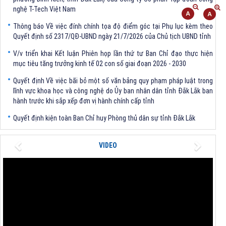
Thông báo Về việc đính chính tọa độ điểm góc tại Phụ lục kèm theo
Quyết định số 2317/QĐ-UBND ngày 21/7/2026 của Chủ tịch UBND tỉnh
V/v triển khai Kết luận Phiên họp lần thứ tư Ban Chỉ đạo thực hiện
mục tiêu tăng trưởng kinh tế 02 con số giai đoạn 2026 - 2030
Quyết định Về việc bãi bỏ một số văn bảng quy phạm pháp luật trong
lĩnh vực khoa học và công nghệ do Ủy ban nhân dân tỉnh Đắk Lắk ban
hành trước khi sắp xếp đơn vị hành chính cấp tỉnh
Quyết định kiện toàn Ban Chỉ huy Phòng thủ dân sự tỉnh Đắk Lắk
Quyết định chấp thuận điều chỉnh chủ trương đầu tư dự án Xây dựng
nhà máy xử lý rác thải tại thành phố Tuy Hòa, tỉnh Phú Yên (nay là
Previous
Next
VIDEO
phường Bình Kiến, tỉnh Đắk Lắk) của Công ty Cổ phần Tập đoàn công
nghệ T-Tech Việt Nam
Thông báo Về việc đính chính tọa độ điểm góc tại Phụ lục kèm theo
Quyết định số 2317/QĐ-UBND ngày 21/7/2026 của Chủ tịch UBND tỉnh
V/v triển khai Kết luận Phiên họp lần thứ tư Ban Chỉ đạo thực hiện
mục tiêu tăng trưởng kinh tế 02 con số giai đoạn 2026 - 2030