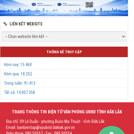
LIÊN KẾT WEBSITE
THỐNG KÊ TRUY CẬP
Hôm nay:
15.468
Hôm qua:
18.252
Trong tuần:
91.413
Tất cả:
14.007.358
TRANG THÔNG TIN ĐIỆN TỬ VĂN PHÒNG UBND TỈNH ĐẮK LẮK
Địa chỉ: 09 Lê Duẩn - phường Buôn Ma Thuột - tỉnh Đắk Lắk
Email: banbientap@vpubnd.daklak.gov.vn
Điện thoại: 080.50557 - Fax : 080.50554