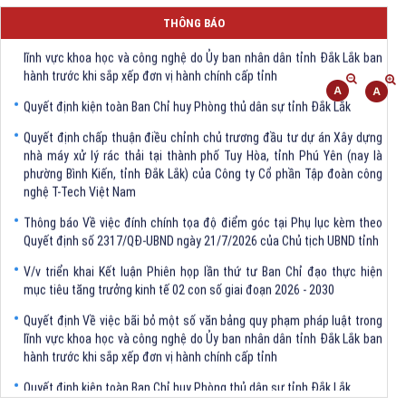
THÔNG BÁO
Quyết định Về việc bãi bỏ một số văn bảng quy phạm pháp luật trong
lĩnh vực khoa học và công nghệ do Ủy ban nhân dân tỉnh Đắk Lắk ban
hành trước khi sắp xếp đơn vị hành chính cấp tỉnh
Quyết định kiện toàn Ban Chỉ huy Phòng thủ dân sự tỉnh Đắk Lắk
Quyết định chấp thuận điều chỉnh chủ trương đầu tư dự án Xây dựng
nhà máy xử lý rác thải tại thành phố Tuy Hòa, tỉnh Phú Yên (nay là
phường Bình Kiến, tỉnh Đắk Lắk) của Công ty Cổ phần Tập đoàn công
nghệ T-Tech Việt Nam
Thông báo Về việc đính chính tọa độ điểm góc tại Phụ lục kèm theo
Quyết định số 2317/QĐ-UBND ngày 21/7/2026 của Chủ tịch UBND tỉnh
V/v triển khai Kết luận Phiên họp lần thứ tư Ban Chỉ đạo thực hiện
mục tiêu tăng trưởng kinh tế 02 con số giai đoạn 2026 - 2030
Quyết định Về việc bãi bỏ một số văn bảng quy phạm pháp luật trong
lĩnh vực khoa học và công nghệ do Ủy ban nhân dân tỉnh Đắk Lắk ban
hành trước khi sắp xếp đơn vị hành chính cấp tỉnh
Quyết định kiện toàn Ban Chỉ huy Phòng thủ dân sự tỉnh Đắk Lắk
Quyết định chấp thuận điều chỉnh chủ trương đầu tư dự án Xây dựng