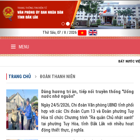
Previous
Nex
Thứ Sáu, 07 / 8 / 2026
MENU
ĐẤT NƯỚC VIỆT NAM 
TRANG CHỦ
ĐOÀN THANH NIÊN
Dâng hương tri ân, tiếp nối truyền thống "Uống
nước nhớ nguồn"
Ngày 24/5/2026, Chi đoàn Văn phòng UBND tỉnh phối
hợp với các Chi đoàn Cụm 13 và Đoàn phường Tuy
Hòa tổ chức Chương trình “Ra quân Chủ nhật xanh”
tại phường Tuy Hòa, tỉnh Đắk Lắk với nhiều hoạt
động thiết thực, ý nghĩa.