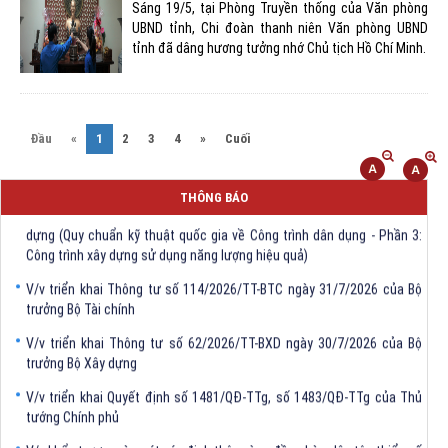
Sáng 19/5, tại Phòng Truyền thống của Văn phòng
UBND tỉnh, Chi đoàn thanh niên Văn phòng UBND
tỉnh đã dâng hương tưởng nhớ Chủ tịch Hồ Chí Minh.
(current)
Đầu
«
1
2
3
4
»
Cuối
THÔNG BÁO
V/v triển khai Thông tư số 61/2026/TT-BXD ngày 30/7/2026 ủa Bộ Xây
dựng (Quy chuẩn kỹ thuật quốc gia về Công trình dân dụng - Phần 3:
Công trình xây dựng sử dụng năng lượng hiệu quả)
V/v triển khai Thông tư số 114/2026/TT-BTC ngày 31/7/2026 của Bộ
trưởng Bộ Tài chính
V/v triển khai Thông tư số 62/2026/TT-BXD ngày 30/7/2026 của Bộ
trưởng Bộ Xây dựng
V/v triển khai Quyết định số 1481/QĐ-TTg, số 1483/QĐ-TTg của Thủ
tướng Chính phủ
V/v khẩn trương rà soát xác định thôn vùng đồng bào dân tộc thiểu số