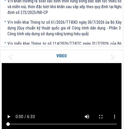
và miền núi, thôn đặc biệt khó khăn sau sắp xếp theo quy định tại Nghị
định số 272/2025/NĐ-CP
V/v triển khai Thông tư số 61/2026/TT-BXD ngày 30/7/2026 ủa Bộ Xây
dựng (Quy chuẩn kỹ thuật quốc gia về Công trình dân dụng - Phần 3:
Công trình xây dựng sử dụng năng lượng hiệu quả)
V/v triển khai Thông tư số 114/2026/TT-BTC ngày 31/7/2026 của Bộ
trưởng Bộ Tài chính
Previous
Next
V/v triển khai Thông tư số 62/2026/TT-BXD ngày 30/7/2026 của Bộ
VIDEO
trưởng Bộ Xây dựng
V/v triển khai Quyết định số 1481/QĐ-TTg, số 1483/QĐ-TTg của Thủ
tướng Chính phủ
V/v khẩn trương rà soát xác định thôn vùng đồng bào dân tộc thiểu số
và miền núi, thôn đặc biệt khó khăn sau sắp xếp theo quy định tại Nghị
định số 272/2025/NĐ-CP