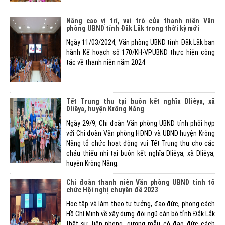
Nâng cao vị trí, vai trò của thanh niên Văn
phòng UBND tỉnh Đắk Lắk trong thời kỳ mới
Ngày 11/03/2024, Văn phòng UBND tỉnh Đắk Lắk ban
hành Kế hoạch số 170/KH-VPUBND thực hiện công
tác về thanh niên năm 2024
Tết Trung thu tại buôn kết nghĩa Dliêya, xã
Dliêya, huyện Krông Năng
Ngày 29/9, Chi đoàn Văn phòng UBND tỉnh phối hợp
với Chi đoàn Văn phòng HĐND và UBND huyện Krông
Năng tổ chức hoạt động vui Tết Trung thu cho các
cháu thiếu nhi tại buôn kết nghĩa Dliêya, xã Dliêya,
huyện Krông Năng.
Chi đoàn thanh niên Văn phòng UBND tỉnh tổ
chức Hội nghị chuyên đề 2023
Học tập và làm theo tư tưởng, đạo đức, phong cách
Hồ Chí Minh về xây dựng đội ngũ cán bộ tỉnh Đắk Lắk
thật sự tiên phong, gương mẫu có đạo đức cách