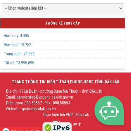
THỐNG KÊ TRUY CẬP
Hôm nay:
4.005
Hôm qua:
18.252
Trong tuần:
79.950
Tất cả:
13.995.895
TRANG THÔNG TIN ĐIỆN TỬ VĂN PHÒNG UBND TỈNH ĐẮK LẮK
Địa chỉ: 09 Lê Duẩn - phường Buôn Ma Thuột - tỉnh Đắk Lắk
Email: banbientap@vpubnd.daklak.gov.vn
Điện thoại: 080.50557 - Fax : 080.50554
Website: vpubnd.daklak.gov.vn
Thực hiện bởi
VNPT Đắk Lắk