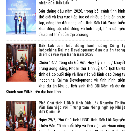
nhập của Đắk Lắk
Sáu tháng đầu năm 2026, trong bối cảnh tình hình
thế giới và khu vực tiếp tục có nhiều diễn biến phức
tạp, công tác đối ngoại của tỉnh Đắk Lắk được triển
khai đồng bộ, chủ động và linh hoạt, bám sát yêu
cầu phát triển của địa phương.
Đắk Lắk cam kết đồng hành cùng Công ty
Indochina Kajima Development đưa dự án trọng
điểm đi vào vận hành năm 2028
Chiều 14/7, đồng chí Đỗ Hữu Huy, Uỷ viên dự khuyết
Trung ương Đảng, Phó Bí thư Tỉnh uỷ, Chủ tịch UBND
tỉnh đã có buổi tiếp và làm việc với lãnh đạo Công ty
Indochina Kajima Development về tình hình triển
khai dự án Khu du lịch sinh thái Bãi Nồm và dự án
Khách sạn WINK trên địa bàn tỉnh.
Phó Chủ tịch UBND tỉnh Đắk Lắk Nguyễn Thiên
Văn làm việc với Trung tâm Nông nghiệp Nhiệt
đới Quốc tế
Ngày 29/6, Phó Chủ tịch UBND tỉnh Đắk Lắk Nguyễn
Thiên Văn đã có buổi tiếp và làm việc với Đoàn công