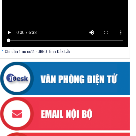
và miền núi, thôn đặc biệt khó khăn sau sắp xếp theo quy định tại Nghị
định số 272/2025/NĐ-CP
Chỉ cần 1 nụ cười - UBND Tỉnh Đắk Lắk