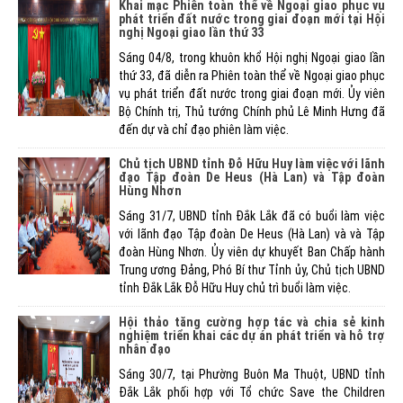
Khai mạc Phiên toàn thể về Ngoại giao phục vụ
phát triển đất nước trong giai đoạn mới tại Hội
nghị Ngoại giao lần thứ 33
Sáng 04/8, trong khuôn khổ Hội nghị Ngoại giao lần
thứ 33, đã diễn ra Phiên toàn thể về Ngoại giao phục
vụ phát triển đất nước trong giai đoạn mới. Ủy viên
Bộ Chính trị, Thủ tướng Chính phủ Lê Minh Hưng đã
đến dự và chỉ đạo phiên làm việc.
Chủ tịch UBND tỉnh Đỗ Hữu Huy làm việc với lãnh
đạo Tập đoàn De Heus (Hà Lan) và Tập đoàn
Hùng Nhơn
Sáng 31/7, UBND tỉnh Đắk Lắk đã có buổi làm việc
với lãnh đạo Tập đoàn De Heus (Hà Lan) và và Tập
đoàn Hùng Nhơn. Ủy viên dự khuyết Ban Chấp hành
Trung ương Đảng, Phó Bí thư Tỉnh ủy, Chủ tịch UBND
tỉnh Đắk Lắk Đỗ Hữu Huy chủ trì buổi làm việc.
Hội thảo tăng cường hợp tác và chia sẻ kinh
nghiệm triển khai các dự án phát triển và hỗ trợ
nhân đạo
Sáng 30/7, tại Phường Buôn Ma Thuột, UBND tỉnh
Đắk Lắk phối hợp với Tổ chức Save the Children