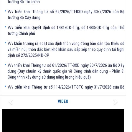
V/v triển khai Thông tư số 62/2026/TT-BXD ngày 30/7/2026 của Bộ
trưởng Bộ Xây dựng
V/v triển khai Quyết định số 1481/QĐ-TTg, số 1483/QĐ-TTg của Thủ
tướng Chính phủ
V/v khẩn trương rà soát xác định thôn vùng đồng bào dân tộc thiểu số
và miền núi, thôn đặc biệt khó khăn sau sắp xếp theo quy định tại Nghị
định số 272/2025/NĐ-CP
V/v triển khai Thông tư số 61/2026/TT-BXD ngày 30/7/2026 ủa Bộ Xây
dựng (Quy chuẩn kỹ thuật quốc gia về Công trình dân dụng - Phần 3:
Công trình xây dựng sử dụng năng lượng hiệu quả)
V/v triển khai Thông tư số 114/2026/TT-BTC ngày 31/7/2026 của Bộ
trưởng Bộ Tài chính
V/v triển khai Thông tư số 62/2026/TT-BXD ngày 30/7/2026 của Bộ
Previous
Next
VIDEO
trưởng Bộ Xây dựng
V/v triển khai Quyết định số 1481/QĐ-TTg, số 1483/QĐ-TTg của Thủ
tướng Chính phủ
V/v khẩn trương rà soát xác định thôn vùng đồng bào dân tộc thiểu số