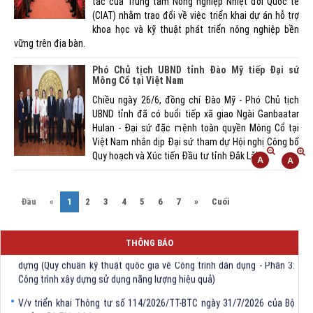
tác của Trung tâm Nông nghiệp Nhiệt đới Quốc tế
(CIAT) nhằm trao đổi về việc triển khai dự án hỗ trợ
khoa học và kỹ thuật phát triển nông nghiệp bền
vững trên địa bàn.
Phó Chủ tịch UBND tỉnh Đào Mỹ tiếp Đại sứ
Mông Cổ tại Việt Nam
Chiều ngày 26/6, đồng chí Đào Mỹ - Phó Chủ tịch
UBND tỉnh đã có buổi tiếp xã giao Ngài Ganbaatar
Hulan - Đại sứ đặc mệnh toàn quyền Mông Cổ tại
Việt Nam nhân dịp Đại sứ tham dự Hội nghị Công bố
Quy hoạch và Xúc tiến Đầu tư tỉnh Đắk Lắk.
(current)
Đầu
«
1
2
3
4
5
6
7
»
Cuối
V/v triển khai Thông tư số 61/2026/TT-BXD ngày 30/7/2026 ủa Bộ Xây
THÔNG BÁO
dựng (Quy chuẩn kỹ thuật quốc gia về Công trình dân dụng - Phần 3:
Công trình xây dựng sử dụng năng lượng hiệu quả)
V/v triển khai Thông tư số 114/2026/TT-BTC ngày 31/7/2026 của Bộ
trưởng Bộ Tài chính