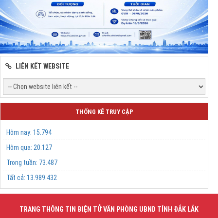
LIÊN KẾT WEBSITE
THỐNG KÊ TRUY CẬP
Hôm nay:
15.794
Hôm qua:
20.127
Trong tuần:
73.487
Tất cả:
13.989.432
TRANG THÔNG TIN ĐIỆN TỬ VĂN PHÒNG UBND TỈNH ĐẮK LẮK