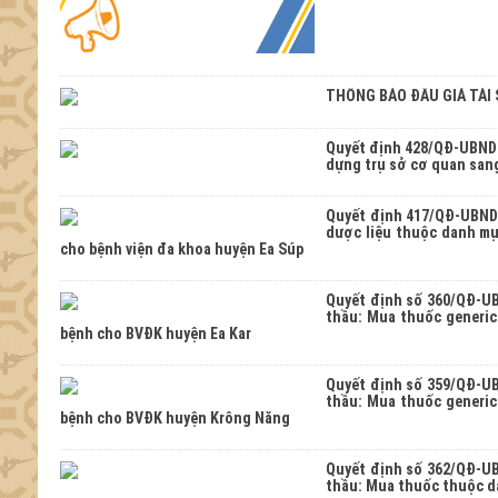
THÔNG BÁO ĐẤU GIÁ TÀI S
Quyết định 428/QĐ-UBND 
dựng trụ sở cơ quan sang
Quyết định 417/QĐ-UBND 
dược liệu thuộc danh mụ
cho bệnh viện đa khoa huyện Ea Súp
Quyết định số 360/QĐ-UB
thầu: Mua thuốc generic
bệnh cho BVĐK huyện Ea Kar
Quyết định số 359/QĐ-UB
thầu: Mua thuốc generic
bệnh cho BVĐK huyện Krông Năng
Quyết định số 362/QĐ-UB
thầu: Mua thuốc thuộc d