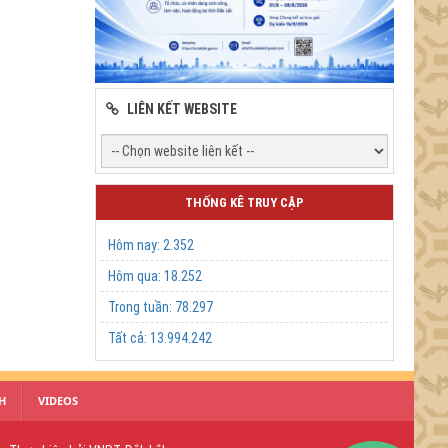
LIÊN KẾT WEBSITE
THỐNG KÊ TRUY CẬP
Hôm nay:
2.352
Hôm qua:
18.252
Trong tuần:
78.297
Tất cả:
13.994.242
H
VIDEOS