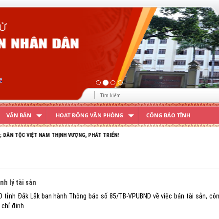
VĂN BẢN
HOẠT ĐỘNG VĂN PHÒNG
CÔNG BÁO TỈNH
VIỆT NAM THỊNH VƯỢNG, PHÁT TRIỂN!
h lý tài sản
 tỉnh Đắk Lắk ban hành Thông báo số 85/TB-VPUBND về việc bán tài sản, cô
 chỉ định.