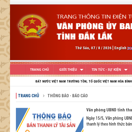
Previous
Thứ Sáu, 07 / 8 / 2026
English
TRANG CHỦ
GIỚI THIỆU
TIN TỨC - SỰ KIỆN
ĐẤT NƯỚC VIỆT NAM TRƯỜNG TỒN; TỔ QUỐC VIỆT NAM HÒA BÌNH; DÂN TỘC 
TRANG CHỦ
THÔNG BÁO - BÁO CÁO
Văn phòng UBND tỉnh than
Ngày 15/5, Văn phòng UBND
thanh lý theo hình thức bán