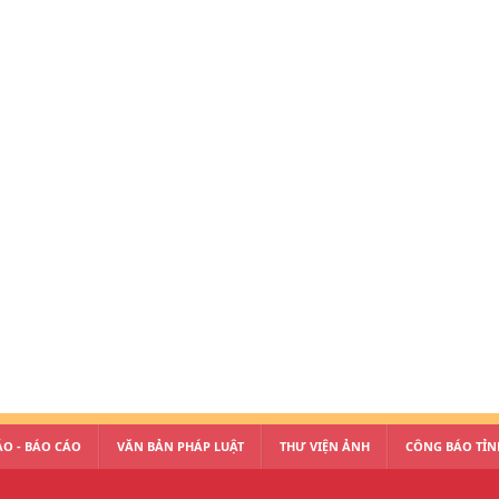
O - BÁO CÁO
VĂN BẢN PHÁP LUẬT
THƯ VIỆN ẢNH
CÔNG BÁO TỈN