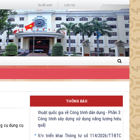
Next
Sơ đồ web
Liên hệ
V/v triển khai Thông tư số 61/2026/TT-BXD
ngày 30/7/2026 ủa Bộ Xây dựng (Quy chuẩn kỹ
THÔNG BÁO
thuật quốc gia về Công trình dân dụng - Phần 3:
Công trình xây dựng sử dụng năng lượng hiệu
quả)
ng cụ dụng cụ
V/v triển khai Thông tư số 114/2026/TT-BTC
ngày 31/7/2026 của Bộ trưởng Bộ Tài chính