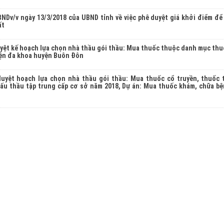
NDv/v ngày 13/3/2018 của UBND tỉnh về việc phê duyệt giá khởi điểm để
ất
uyệt kế hoạch lựa chọn nhà thầu gói thầu: Mua thuốc thuộc danh mục thu
iện đa khoa huyện Buôn Đôn
duyệt hoạch lựa chọn nhà thầu gói thầu: Mua thuốc cổ truyền, thuốc 
u thầu tập trung cấp cơ sở năm 2018, Dự án: Mua thuốc khám, chữa b