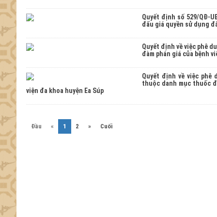
Quyết định số 529/QĐ-UB
đấu giá quyền sử dụng đ
Quyết định về việc phê d
đàm phán giá của bệnh v
Quyết định về việc phê 
thuộc danh mục thuốc đấ
viện đa khoa huyện Ea Súp
(current)
Đầu
«
1
2
»
Cuối