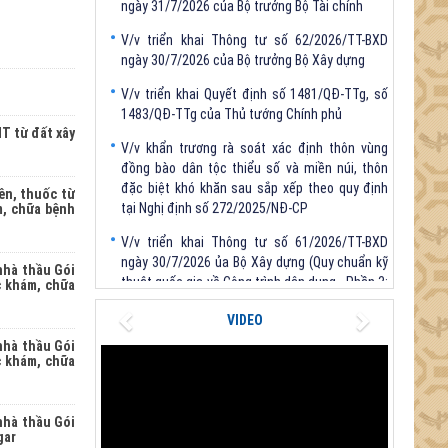
V/v triển khai Thông tư số 62/2026/TT-BXD
ngày 30/7/2026 của Bộ trưởng Bộ Xây dựng
V/v triển khai Quyết định số 1481/QĐ-TTg, số
1483/QĐ-TTg của Thủ tướng Chính phủ
V/v khẩn trương rà soát xác định thôn vùng
T từ đất xây
đồng bào dân tộc thiểu số và miền núi, thôn
đặc biệt khó khăn sau sắp xếp theo quy định
tại Nghị định số 272/2025/NĐ-CP
ền, thuốc từ
m, chữa bệnh
V/v triển khai Thông tư số 61/2026/TT-BXD
ngày 30/7/2026 ủa Bộ Xây dựng (Quy chuẩn kỹ
thuật quốc gia về Công trình dân dụng - Phần 3:
nhà thầu Gói
Công trình xây dựng sử dụng năng lượng hiệu
c khám, chữa
quả)
Previous
Next
VIDEO
V/v triển khai Thông tư số 114/2026/TT-BTC
nhà thầu Gói
ngày 31/7/2026 của Bộ trưởng Bộ Tài chính
c khám, chữa
V/v triển khai Thông tư số 62/2026/TT-BXD
ngày 30/7/2026 của Bộ trưởng Bộ Xây dựng
nhà thầu Gói
gar
V/v triển khai Quyết định số 1481/QĐ-TTg, số