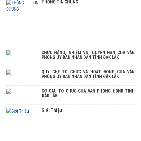
THÔNG TIN CHUNG
CHỨC NĂNG, NHIỆM VỤ, QUYỀN HẠN CỦA VĂN
PHÒNG ỦY BAN NHÂN DÂN TỈNH ĐẮK LẮK
QUY CHẾ TỔ CHỨC VÀ HOẠT ĐỘNG CỦA VĂN
PHÒNG ỦY BAN NHÂN DÂN TỈNH ĐĂK LẮK
CƠ CẤU TỔ CHỨC CỦA VĂN PHÒNG UBND TỈNH
ĐẮK LẮK
Giới Thiệu