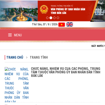
Previous
Nex
Thứ Sáu, 07 / 8 / 2026
MENU
ĐẤT NƯỚC VIỆT N
TRANG CHỦ
TRANG TĨNH
CHỨC NĂNG, NHIỆM VỤ CỦA CÁC PHÒNG, TRUNG
TÂM THUỘC VĂN PHÒNG ỦY BAN NHÂN DÂN TỈNH
ĐĂK LẮK