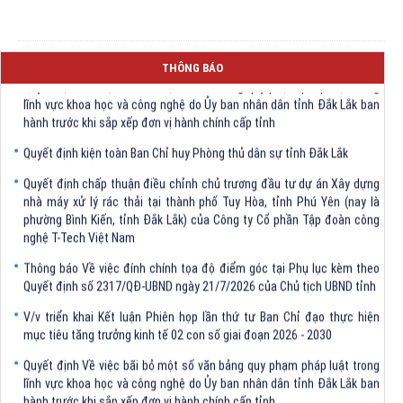
THÔNG BÁO
Quyết định Về việc bãi bỏ một số văn bảng quy phạm pháp luật trong
lĩnh vực khoa học và công nghệ do Ủy ban nhân dân tỉnh Đắk Lắk ban
hành trước khi sắp xếp đơn vị hành chính cấp tỉnh
Quyết định kiện toàn Ban Chỉ huy Phòng thủ dân sự tỉnh Đắk Lắk
Quyết định chấp thuận điều chỉnh chủ trương đầu tư dự án Xây dựng
nhà máy xử lý rác thải tại thành phố Tuy Hòa, tỉnh Phú Yên (nay là
phường Bình Kiến, tỉnh Đắk Lắk) của Công ty Cổ phần Tập đoàn công
nghệ T-Tech Việt Nam
Thông báo Về việc đính chính tọa độ điểm góc tại Phụ lục kèm theo
Quyết định số 2317/QĐ-UBND ngày 21/7/2026 của Chủ tịch UBND tỉnh
V/v triển khai Kết luận Phiên họp lần thứ tư Ban Chỉ đạo thực hiện
mục tiêu tăng trưởng kinh tế 02 con số giai đoạn 2026 - 2030
Quyết định Về việc bãi bỏ một số văn bảng quy phạm pháp luật trong
lĩnh vực khoa học và công nghệ do Ủy ban nhân dân tỉnh Đắk Lắk ban
hành trước khi sắp xếp đơn vị hành chính cấp tỉnh