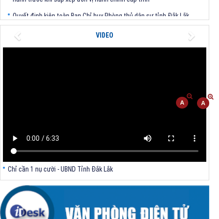
Quyết định kiện toàn Ban Chỉ huy Phòng thủ dân sự tỉnh Đắk Lắk
Quyết định chấp thuận điều chỉnh chủ trương đầu tư dự án Xây dựng
Previous
Next
VIDEO
nhà máy xử lý rác thải tại thành phố Tuy Hòa, tỉnh Phú Yên (nay là
phường Bình Kiến, tỉnh Đắk Lắk) của Công ty Cổ phần Tập đoàn công
nghệ T-Tech Việt Nam
Thông báo Về việc đính chính tọa độ điểm góc tại Phụ lục kèm theo
Quyết định số 2317/QĐ-UBND ngày 21/7/2026 của Chủ tịch UBND tỉnh
V/v triển khai Kết luận Phiên họp lần thứ tư Ban Chỉ đạo thực hiện
mục tiêu tăng trưởng kinh tế 02 con số giai đoạn 2026 - 2030
Chỉ cần 1 nụ cười - UBND Tỉnh Đắk Lắk