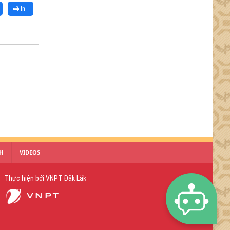
In
H
VIDEOS
Thực hiện bởi
VNPT Đắk Lắk