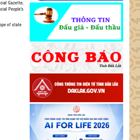
cial Gazette;
cial People's
cope of state