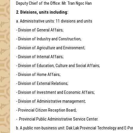
Deputy Chief of the Office: Mr. Tran Ngoc Han
2. Divisions, units including:
a. Administrative units: 11 divisions and units
- Division of General Affairs;
- Division of Industry and Construction;
- Division of Agriculture and Environment;
- Division of Internal Affairs;
- Division of Education, Culture and Social Affairs;
- Division of Home Affairs;
- Division of External Relations;
- Division of Investment and Economic Affairs;
- Division of Administrative management;
- Provincial Citizen Reception Board;
- Provincial Public Administrative Service Center.
b. A public non-business unit: Dak Lak Provincial Technology and E-Por