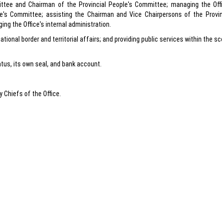
ittee and Chairman of the Provincial People's Committee; managing the Offi
ple's Committee; assisting the Chairman and Vice Chairpersons of the Provin
g the Office's internal administration.
ional border and territorial affairs; and providing public services within the s
atus, its own seal, and bank account.
 Chiefs of the Office.