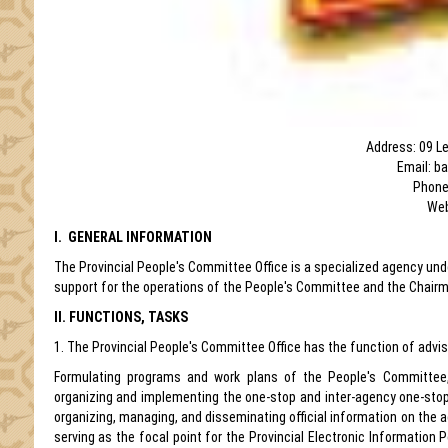
Address: 09 Le
Email: b
Phone
Web
I. GENERAL INFORMATION
The Provincial People's Committee Office is a specialized agency unde
support for the operations of the People's Committee and the Chairm
II. FUNCTIONS, TASKS
1. The Provincial People's Committee Office has the function of advis
Formulating programs and work plans of the People's Committee, 
organizing and implementing the one-stop and inter-agency one-stop 
organizing, managing, and disseminating official information on the 
serving as the focal point for the Provincial Electronic Information