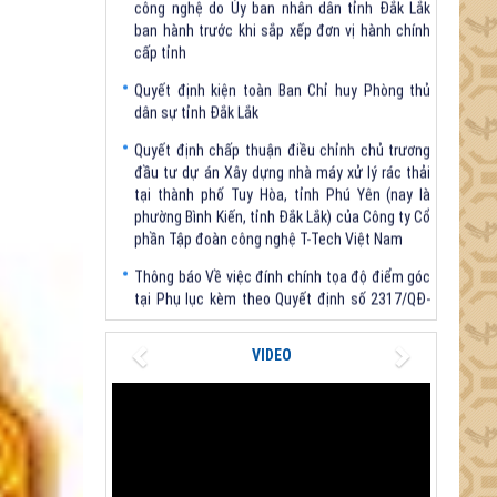
cấp tỉnh
Quyết định kiện toàn Ban Chỉ huy Phòng thủ
dân sự tỉnh Đắk Lắk
Quyết định chấp thuận điều chỉnh chủ trương
đầu tư dự án Xây dựng nhà máy xử lý rác thải
tại thành phố Tuy Hòa, tỉnh Phú Yên (nay là
phường Bình Kiến, tỉnh Đắk Lắk) của Công ty Cổ
phần Tập đoàn công nghệ T-Tech Việt Nam
Thông báo Về việc đính chính tọa độ điểm góc
tại Phụ lục kèm theo Quyết định số 2317/QĐ-
UBND ngày 21/7/2026 của Chủ tịch UBND tỉnh
V/v triển khai Kết luận Phiên họp lần thứ tư Ban
Chỉ đạo thực hiện mục tiêu tăng trưởng kinh tế
Previous
Next
VIDEO
02 con số giai đoạn 2026 - 2030