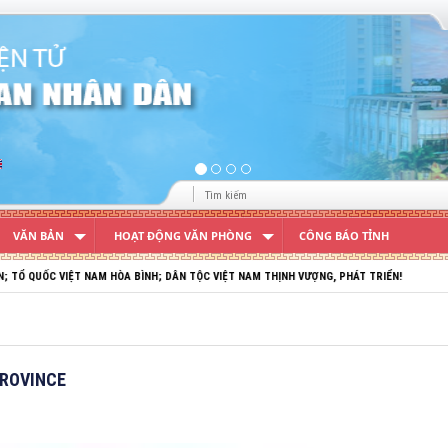
VĂN BẢN
HOẠT ĐỘNG VĂN PHÒNG
CÔNG BÁO TỈNH
ÒA BÌNH; DÂN TỘC VIỆT NAM THỊNH VƯỢNG, PHÁT TRIỂN!
PROVINCE