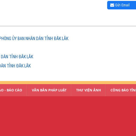
Gửi Email
PHÒNG ỦY BAN NHÂN DÂN TỈNH ĐĂK LẮK
 DÂN TỈNH ĐẮK LẮK
DÂN TỈNH ĐĂK LẮK
O - BÁO CÁO
VĂN BẢN PHÁP LUẬT
THƯ VIỆN ẢNH
CÔNG BÁO TỈN