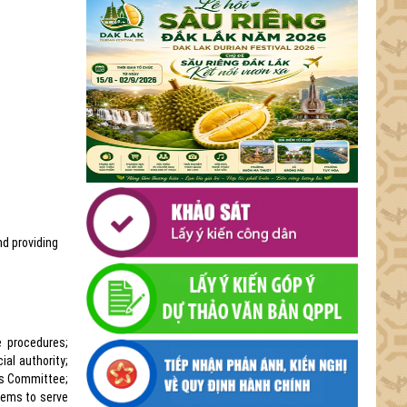
nd providing
e procedures;
al authority;
e's Committee;
stems to serve