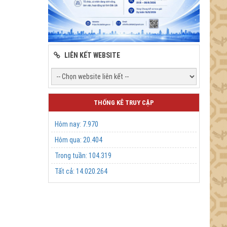
LIÊN KẾT WEBSITE
THỐNG KÊ TRUY CẬP
Hôm nay:
7.970
Hôm qua:
20.404
Trong tuần:
104.319
Tất cả:
14.020.264