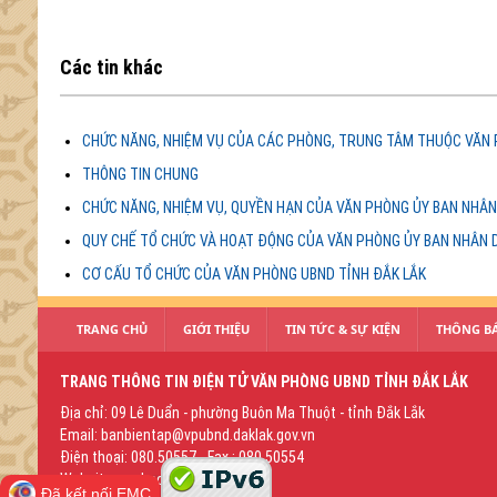
Các tin khác
CHỨC NĂNG, NHIỆM VỤ CỦA CÁC PHÒNG, TRUNG TÂM THUỘC VĂN 
THÔNG TIN CHUNG
CHỨC NĂNG, NHIỆM VỤ, QUYỀN HẠN CỦA VĂN PHÒNG ỦY BAN NHÂN
QUY CHẾ TỔ CHỨC VÀ HOẠT ĐỘNG CỦA VĂN PHÒNG ỦY BAN NHÂN 
CƠ CẤU TỔ CHỨC CỦA VĂN PHÒNG UBND TỈNH ĐẮK LẮK
TRANG CHỦ
GIỚI THIỆU
TIN TỨC & SỰ KIỆN
THÔNG BÁ
TRANG THÔNG TIN ĐIỆN TỬ VĂN PHÒNG UBND TỈNH ĐẮK LẮK
Địa chỉ: 09 Lê Duẩn - phường Buôn Ma Thuột - tỉnh Đắk Lắk
Email: banbientap@vpubnd.daklak.gov.vn
Điện thoại: 080.50557 - Fax : 080.50554
Website: vpubnd.daklak.gov.vn
Đã kết nối EMC