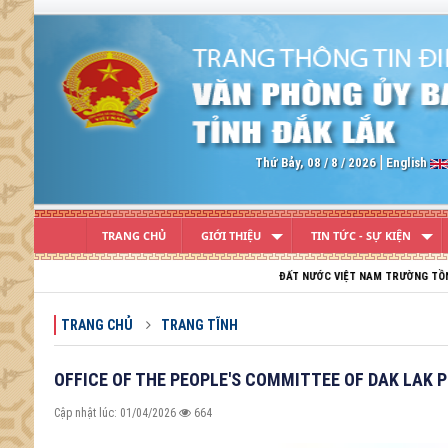
Previous
Thứ Bảy, 08 / 8 / 2026
English
TRANG CHỦ
GIỚI THIỆU
TIN TỨC - SỰ KIỆN
ĐẤT NƯỚC VIỆT NAM TRƯỜNG TỒN; TỔ QUỐC VIỆT NAM H
TRANG CHỦ
TRANG TĨNH
OFFICE OF THE PEOPLE'S COMMITTEE OF DAK LAK 
Cập nhật lúc: 01/04/2026
664