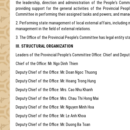
the leadership, direction and administration of the People's Comm
providing support for the general activities of the Provincial Peo
Committee in performing their assigned tasks and powers; and managin
2. Performing state management of local external affairs, including nat
management in the field of external relations.
3. The Office of the Provincial People’s Committee has legal entity st
III. STRUCTURAL ORGANIZATION
Leaders of the Provincial People's Committee Office: Chief and Deputy
Chief of the Office: Mr. Ngo Dinh Thien
Deputy Chief of the Office: Mr. Doan Ngoc Thuong
Deputy Chief of the Office: Mr. Hoang Trong Hung
Deputy Chief of the Office: Mrs. Cao Nhu Khanh
Deputy Chief of the Office: Mrs. Chau Thi Hong Mai
Deputy Chief of the Office: Mr. Nguyen Minh Hoa
Deputy Chief of the Office: Mr. Le Anh Khoa
Deputy Chief of the Office: Mr. Duong Ba Toan