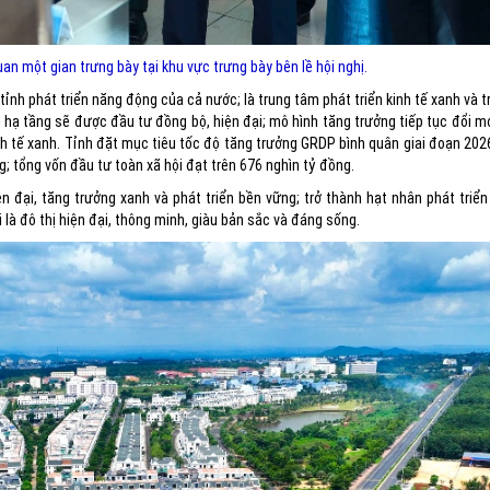
n một gian trưng bày tại khu vực trưng bày bên lề hội nghị.
nh phát triển năng động của cả nước; là trung tâm phát triển kinh tế xanh và 
hạ tầng sẽ được đầu tư đồng bộ, hiện đại; mô hình tăng trưởng tiếp tục đổi m
inh tế xanh. Tỉnh đặt mục tiêu tốc độ tăng trưởng GRDP bình quân giai đoạn 202
 tổng vốn đầu tư toàn xã hội đạt trên 676 nghìn tỷ đồng.
đại, tăng trưởng xanh và phát triển bền vững; trở thành hạt nhân phát triển v
là đô thị hiện đại, thông minh, giàu bản sắc và đáng sống.