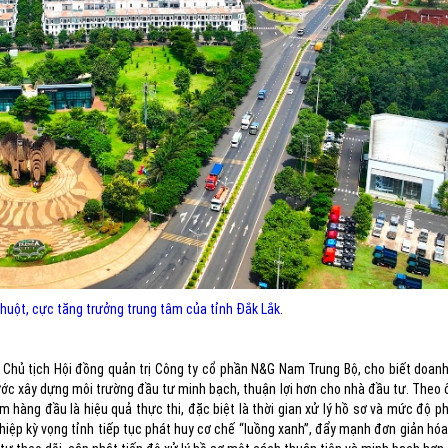
uột, cực tăng trưởng trung tâm của tỉnh Đắk Lắk.
 Chủ tịch Hội đồng quản trị Công ty cổ phần N&G Nam Trung Bộ, cho biết doan
bước xây dựng môi trường đầu tư minh bạch, thuận lợi hơn cho nhà đầu tư. Theo 
hàng đầu là hiệu quả thực thi, đặc biệt là thời gian xử lý hồ sơ và mức độ phố
hiệp kỳ vọng tỉnh tiếp tục phát huy cơ chế “luồng xanh”, đẩy mạnh đơn giản hó