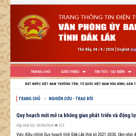
Previous
Thứ Bảy, 08 / 8 / 2026
English
TRANG CHỦ
GIỚI THIỆU
TIN TỨC - SỰ KIỆN
ƯỜNG TỒN; TỔ QUỐC VIỆT NAM HÒA BÌNH; DÂN TỘC VIỆT NAM THỊNH VƯỢNG, PHÁT TRIỂ
TRANG CHỦ
NGHIÊN CỨU - TRAO ĐỔI
Quy hoạch mới mở ra không gian phát triển và động l
Cập nhật lúc: 30/06/2026
223
Việc điều chỉnh Quy hoạch tỉnh Đắk Lắk thời kỳ 2021-2030, tầm nhìn