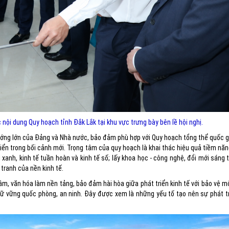
 nội dung Quy hoạch tỉnh Đắk Lắk tại khu vực trưng bày bên lề hội nghị.
ớng lớn của Đảng và Nhà nước, bảo đảm phù hợp với Quy hoạch tổng thể quốc g
n trong bối cảnh mới. Trọng tâm của quy hoạch là khai thác hiệu quả tiềm năng,
 xanh, kinh tế tuần hoàn và kinh tế số; lấy khoa học - công nghệ, đổi mới sáng
tranh của nền kinh tế.
m, văn hóa làm nền tảng, bảo đảm hài hòa giữa phát triển kinh tế với bảo vệ m
giữ vững quốc phòng, an ninh. Đây được xem là những yếu tố tạo nên sự phát t