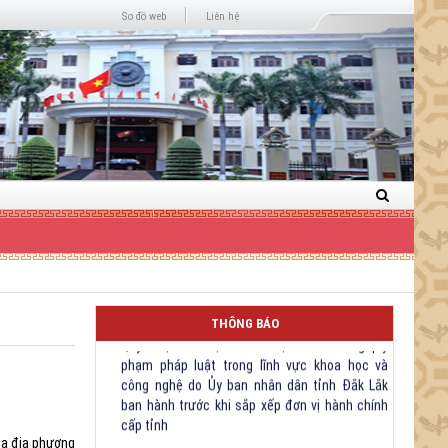
Next
Sơ đồ web
Liên hệ
Quyết định Về việc bãi bỏ một số văn bảng quy
phạm pháp luật trong lĩnh vực khoa học và
công nghệ do Ủy ban nhân dân tỉnh Đắk Lắk
THÔNG BÁO
ban hành trước khi sắp xếp đơn vị hành chính
cấp tỉnh
Quyết định kiện toàn Ban Chỉ huy Phòng thủ
dân sự tỉnh Đắk Lắk
Quyết định chấp thuận điều chỉnh chủ trương
ủa địa phương