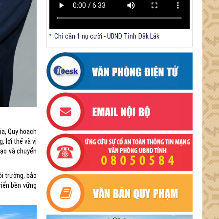
tại thành phố Tuy Hòa, tỉnh Phú Yên (nay là
phường Bình Kiến, tỉnh Đắk Lắk) của Công ty Cổ
phần Tập đoàn công nghệ T-Tech Việt Nam
Chỉ cần 1 nụ cười - UBND Tỉnh Đắk Lắk
Thông báo Về việc đính chính tọa độ điểm góc
tại Phụ lục kèm theo Quyết định số 2317/QĐ-
UBND ngày 21/7/2026 của Chủ tịch UBND tỉnh
V/v triển khai Kết luận Phiên họp lần thứ tư Ban
Chỉ đạo thực hiện mục tiêu tăng trưởng kinh tế
02 con số giai đoạn 2026 - 2030
ia, Quy hoạch
 lợi thế và vị
 tạo và chuyển
ôi trường, bảo
riển bền vững