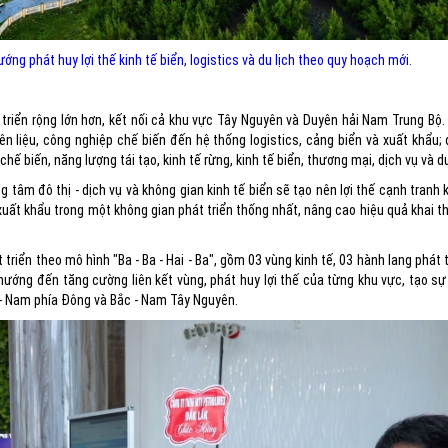
g phát huy lợi thế kinh tế biển, logistics và du lịch theo quy hoạch mới.
triển rộng lớn hơn, kết nối cả khu vực Tây Nguyên và Duyên hải Nam Trung Bộ. 
yên liệu, công nghiệp chế biến đến hệ thống logistics, cảng biển và xuất khẩu;
 biến, năng lượng tái tạo, kinh tế rừng, kinh tế biển, thương mại, dịch vụ và du
 tâm đô thị - dịch vụ và không gian kinh tế biển sẽ tạo nên lợi thế cạnh tranh 
n xuất khẩu trong một không gian phát triển thống nhất, nâng cao hiệu quả khai 
iển theo mô hình "Ba - Ba - Hai - Ba", gồm 03 vùng kinh tế, 03 hành lang phát t
ướng đến tăng cường liên kết vùng, phát huy lợi thế của từng khu vực, tạo sự 
c - Nam phía Đông và Bắc - Nam Tây Nguyên.