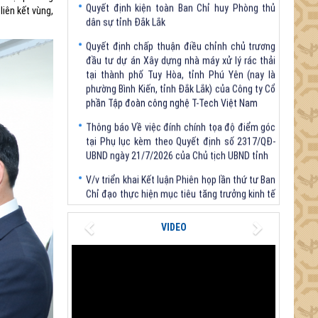
đầu tư dự án Xây dựng nhà máy xử lý rác thải
liên kết vùng,
tại thành phố Tuy Hòa, tỉnh Phú Yên (nay là
phường Bình Kiến, tỉnh Đắk Lắk) của Công ty Cổ
phần Tập đoàn công nghệ T-Tech Việt Nam
Thông báo Về việc đính chính tọa độ điểm góc
tại Phụ lục kèm theo Quyết định số 2317/QĐ-
UBND ngày 21/7/2026 của Chủ tịch UBND tỉnh
V/v triển khai Kết luận Phiên họp lần thứ tư Ban
Chỉ đạo thực hiện mục tiêu tăng trưởng kinh tế
02 con số giai đoạn 2026 - 2030
Quyết định Về việc bãi bỏ một số văn bảng quy
phạm pháp luật trong lĩnh vực khoa học và
công nghệ do Ủy ban nhân dân tỉnh Đắk Lắk
Previous
Next
ban hành trước khi sắp xếp đơn vị hành chính
VIDEO
cấp tỉnh
Quyết định kiện toàn Ban Chỉ huy Phòng thủ
dân sự tỉnh Đắk Lắk
Quyết định chấp thuận điều chỉnh chủ trương
đầu tư dự án Xây dựng nhà máy xử lý rác thải