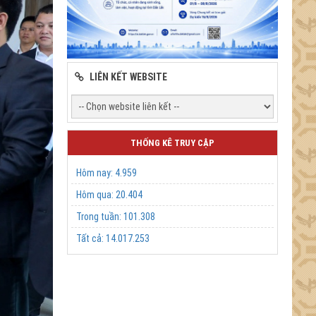
LIÊN KẾT WEBSITE
THỐNG KÊ TRUY CẬP
Hôm nay:
4.959
Hôm qua:
20.404
Trong tuần:
101.308
Tất cả:
14.017.253