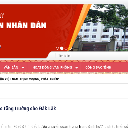
VĂN BẢN
HOẠT ĐỘNG VĂN PHÒNG
CÔNG BÁO TỈNH
N!
ực tăng trưởng cho Đắk Lắk
 đến năm 2050 đánh dấu bước chuyển quan trọng trong định hướng phát triển c