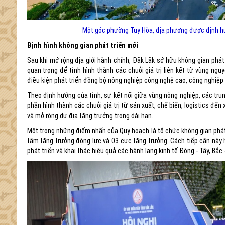
Một góc phường Tuy Hòa, địa phương được định hướn
Định hình không gian phát triển mới
Sau khi mở rộng địa giới hành chính, Đắk Lắk sở hữu không gian phát 
quan trọng để tỉnh hình thành các chuỗi giá trị liên kết từ vùng ngu
điều kiện phát triển đồng bộ nông nghiệp công nghệ cao, công nghiệp chế
Theo định hướng của tỉnh, sự kết nối giữa vùng nông nghiệp, các trung
phần hình thành các chuỗi giá trị từ sản xuất, chế biến, logistics đế
và mở rộng dư địa tăng trưởng trong dài hạn.
Một trong những điểm nhấn của Quy hoạch là tổ chức không gian phát tr
tâm tăng trưởng động lực và 03 cực tăng trưởng. Cách tiếp cận này h
phát triển và khai thác hiệu quả các hành lang kinh tế Đông - Tây, Bắ