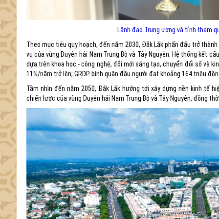
Lãnh đạo Trung ương và tỉnh tham qua
Theo mục tiêu quy hoạch, đến năm 2030, Đắk Lắk phấn đấu trở thành tỉ
vụ của vùng Duyên hải Nam Trung Bộ và Tây Nguyên. Hệ thống kết cấu 
dựa trên khoa học - công nghệ, đổi mới sáng tạo, chuyển đổi số và k
11%/năm trở lên; GRDP bình quân đầu người đạt khoảng 164 triệu đồng;
Tầm nhìn đến năm 2050, Đắk Lắk hướng tới xây dựng nền kinh tế hiện 
chiến lược của vùng Duyên hải Nam Trung Bộ và Tây Nguyên, đồng thời 