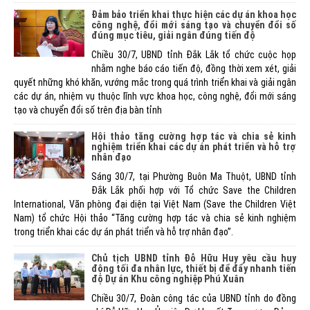
Đảm bảo triển khai thực hiện các dự án khoa học
công nghệ, đổi mới sáng tạo và chuyển đổi số
đúng mục tiêu, giải ngân đúng tiến độ
Chiều 30/7, UBND tỉnh Đắk Lắk tổ chức cuộc họp
nhằm nghe báo cáo tiến độ, đồng thời xem xét, giải
quyết những khó khăn, vướng mắc trong quá trình triển khai và giải ngân
các dự án, nhiệm vụ thuộc lĩnh vực khoa học, công nghệ, đổi mới sáng
tạo và chuyển đổi số trên địa bàn tỉnh
Hội thảo tăng cường hợp tác và chia sẻ kinh
nghiệm triển khai các dự án phát triển và hỗ trợ
nhân đạo
Sáng 30/7, tại Phường Buôn Ma Thuột, UBND tỉnh
Đắk Lắk phối hợp với Tổ chức Save the Children
International, Văn phòng đại diện tại Việt Nam (Save the Children Việt
Nam) tổ chức Hội thảo “Tăng cường hợp tác và chia sẻ kinh nghiệm
trong triển khai các dự án phát triển và hỗ trợ nhân đạo”.
Chủ tịch UBND tỉnh Đỗ Hữu Huy yêu cầu huy
động tối đa nhân lực, thiết bị để đẩy nhanh tiến
độ Dự án Khu công nghiệp Phú Xuân
Chiều 30/7, Đoàn công tác của UBND tỉnh do đồng