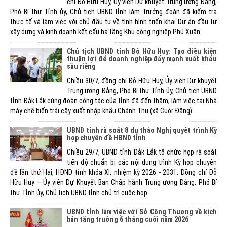
chí Đỗ Hữu Huy, Ủy viên Dự khuyết Trung ương Đảng,
Phó Bí thư Tỉnh ủy, Chủ tịch UBND tỉnh làm Trưởng đoàn đã kiểm tra
thực tế và làm việc với chủ đầu tư về tình hình triển khai Dự án đầu tư
xây dựng và kinh doanh kết cấu hạ tầng Khu công nghiệp Phú Xuân.
Chủ tịch UBND tỉnh Đỗ Hữu Huy: Tạo điều kiện
thuận lợi để doanh nghiệp đẩy mạnh xuất khẩu
sầu riêng
Chiều 30/7, đồng chí Đỗ Hữu Huy, Ủy viên Dự khuyết
Trung ương Đảng, Phó Bí thư Tỉnh ủy, Chủ tịch UBND
tỉnh Đắk Lắk cùng đoàn công tác của tỉnh đã đến thăm, làm việc tại Nhà
máy chế biến trái cây xuất nhập khẩu Chánh Thu (xã Cuôr Đăng).
UBND tỉnh rà soát 8 dự thảo Nghị quyết trình Kỳ
họp chuyên đề HĐND tỉnh
Chiều 29/7, UBND tỉnh Đắk Lắk tổ chức họp rà soát
tiến độ chuẩn bị các nội dung trình Kỳ họp chuyên
đề lần thứ Hai, HĐND tỉnh khóa XI, nhiệm kỳ 2026 - 2031. Đồng chí Đỗ
Hữu Huy – Ủy viên Dự Khuyết Ban Chấp hành Trung ương Đảng, Phó Bí
thư Tỉnh ủy, Chủ tịch UBND tỉnh chủ trì cuộc họp.
UBND tỉnh làm việc với Sở Công Thương về kịch
bản tăng trưởng 6 tháng cuối năm 2026