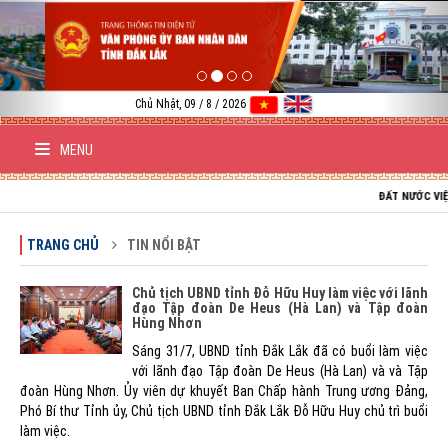
Previous
Nex
Chủ Nhật, 09 / 8 / 2026
MENU
ĐẤT NƯỚC VIỆT NAM 
TRANG CHỦ
TIN NỔI BẬT
Chủ tịch UBND tỉnh Đỗ Hữu Huy làm việc với lãnh
đạo Tập đoàn De Heus (Hà Lan) và Tập đoàn
Hùng Nhơn
Sáng 31/7, UBND tỉnh Đắk Lắk đã có buổi làm việc
với lãnh đạo Tập đoàn De Heus (Hà Lan) và và Tập
đoàn Hùng Nhơn. Ủy viên dự khuyết Ban Chấp hành Trung ương Đảng,
Phó Bí thư Tỉnh ủy, Chủ tịch UBND tỉnh Đắk Lắk Đỗ Hữu Huy chủ trì buổi
làm việc.