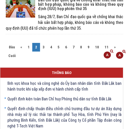
bất hợp pháp, không báo cáo và không theo quy
định (IUU) họp phiên thứ 35
Sáng 28/7, Ban Chỉ đạo quốc gia về chống khai thác
hải sản bất hợp pháp, không báo cáo và không theo
quy định (IUU) đã tổ chức phiên họp lần thứ 35.
(current)
Đầu
«
1
2
3
4
5
6
7
8
9
10
11
»
Cuối
THÔNG BÁO
Quyết định Về việc bãi bỏ một số văn bảng quy phạm pháp luật trong
lĩnh vực khoa học và công nghệ do Ủy ban nhân dân tỉnh Đắk Lắk ban
hành trước khi sắp xếp đơn vị hành chính cấp tỉnh
Quyết định kiện toàn Ban Chỉ huy Phòng thủ dân sự tỉnh Đắk Lắk
Quyết định chấp thuận điều chỉnh chủ trương đầu tư dự án Xây dựng
nhà máy xử lý rác thải tại thành phố Tuy Hòa, tỉnh Phú Yên (nay là
phường Bình Kiến, tỉnh Đắk Lắk) của Công ty Cổ phần Tập đoàn công
nghệ T-Tech Việt Nam