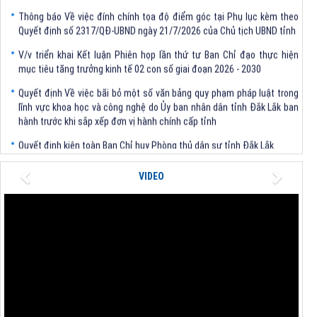
Thông báo Về việc đính chính tọa độ điểm góc tại Phụ lục kèm theo
Quyết định số 2317/QĐ-UBND ngày 21/7/2026 của Chủ tịch UBND tỉnh
V/v triển khai Kết luận Phiên họp lần thứ tư Ban Chỉ đạo thực hiện
mục tiêu tăng trưởng kinh tế 02 con số giai đoạn 2026 - 2030
Quyết định Về việc bãi bỏ một số văn bảng quy phạm pháp luật trong
lĩnh vực khoa học và công nghệ do Ủy ban nhân dân tỉnh Đắk Lắk ban
hành trước khi sắp xếp đơn vị hành chính cấp tỉnh
Quyết định kiện toàn Ban Chỉ huy Phòng thủ dân sự tỉnh Đắk Lắk
Quyết định chấp thuận điều chỉnh chủ trương đầu tư dự án Xây dựng
Previous
Next
nhà máy xử lý rác thải tại thành phố Tuy Hòa, tỉnh Phú Yên (nay là
VIDEO
phường Bình Kiến, tỉnh Đắk Lắk) của Công ty Cổ phần Tập đoàn công
nghệ T-Tech Việt Nam
Thông báo Về việc đính chính tọa độ điểm góc tại Phụ lục kèm theo
Quyết định số 2317/QĐ-UBND ngày 21/7/2026 của Chủ tịch UBND tỉnh
V/v triển khai Kết luận Phiên họp lần thứ tư Ban Chỉ đạo thực hiện
mục tiêu tăng trưởng kinh tế 02 con số giai đoạn 2026 - 2030