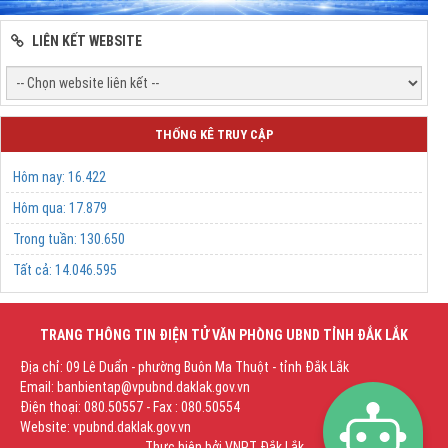
LIÊN KẾT WEBSITE
THỐNG KÊ TRUY CẬP
Hôm nay:
16.422
Hôm qua:
17.879
Trong tuần:
130.650
Tất cả:
14.046.595
TRANG THÔNG TIN ĐIỆN TỬ VĂN PHÒNG UBND TỈNH ĐẮK LẮK
Địa chỉ: 09 Lê Duẩn - phường Buôn Ma Thuột - tỉnh Đắk Lắk
Email: banbientap@vpubnd.daklak.gov.vn
Điện thoại: 080.50557 - Fax : 080.50554
Website: vpubnd.daklak.gov.vn
Thực hiện bởi
VNPT Đắk Lắk