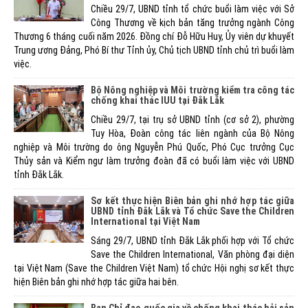
Chiều 29/7, UBND tỉnh tổ chức buổi làm việc với Sở
Công Thương về kịch bản tăng trưởng ngành Công
Thương 6 tháng cuối năm 2026. Đồng chí Đỗ Hữu Huy, Ủy viên dự khuyết
Trung ương Đảng, Phó Bí thư Tỉnh ủy, Chủ tịch UBND tỉnh chủ trì buổi làm
việc.
Bộ Nông nghiệp và Môi trường kiểm tra công tác
chống khai thác IUU tại Đắk Lắk
Chiều 29/7, tại trụ sở UBND tỉnh (cơ sở 2), phường
Tuy Hòa, Đoàn công tác liên ngành của Bộ Nông
nghiệp và Môi trường do ông Nguyễn Phú Quốc, Phó Cục trưởng Cục
Thủy sản và Kiểm ngư làm trưởng đoàn đã có buổi làm việc với UBND
tỉnh Đắk Lắk.
Sơ kết thực hiện Biên bản ghi nhớ hợp tác giữa
UBND tỉnh Đắk Lắk và Tổ chức Save the Children
International tại Việt Nam
Sáng 29/7, UBND tỉnh Đắk Lắk phối hợp với Tổ chức
Save the Children International, Văn phòng đại diện
tại Việt Nam (Save the Children Việt Nam) tổ chức Hội nghị sơ kết thực
hiện Biên bản ghi nhớ hợp tác giữa hai bên.
Ban Chỉ đạo quốc gia về chống khai thác hải sản