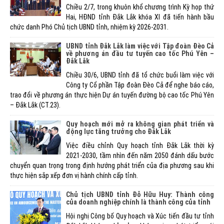
Chiều 2/7, trong khuôn khổ chương trình Kỳ họp thứ
Hai, HĐND tỉnh Đắk Lắk khóa XI đã tiến hành bầu
chức danh Phó Chủ tịch UBND tỉnh, nhiệm kỳ 2026-2031.
UBND tỉnh Đắk Lắk làm việc với Tập đoàn Đèo Cả
về phương án đầu tư tuyến cao tốc Phú Yên –
Đắk Lắk
Chiều 30/6, UBND tỉnh đã tổ chức buổi làm việc với
Công ty Cổ phần Tập đoàn Đèo Cả để nghe báo cáo,
trao đổi về phương án thực hiện Dự án tuyến đường bộ cao tốc Phú Yên
– Đắk Lắk (CT.23).
Quy hoạch mới mở ra không gian phát triển và
động lực tăng trưởng cho Đắk Lắk
Việc điều chỉnh Quy hoạch tỉnh Đắk Lắk thời kỳ
2021-2030, tầm nhìn đến năm 2050 đánh dấu bước
chuyển quan trọng trong định hướng phát triển của địa phương sau khi
thực hiện sắp xếp đơn vị hành chính cấp tỉnh.
Chủ tịch UBND tỉnh Đỗ Hữu Huy: Thành công
của doanh nghiệp chính là thành công của tỉnh
Hội nghị Công bố Quy hoạch và Xúc tiến đầu tư tỉnh