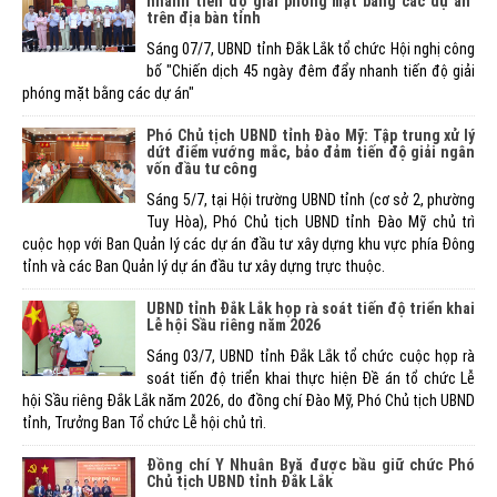
nhanh tiến độ giải phóng mặt bằng các dự án"
trên địa bàn tỉnh
Sáng 07/7, UBND tỉnh Đắk Lắk tổ chức Hội nghị công
bố "Chiến dịch 45 ngày đêm đẩy nhanh tiến độ giải
phóng mặt bằng các dự án"
Phó Chủ tịch UBND tỉnh Đào Mỹ: Tập trung xử lý
dứt điểm vướng mắc, bảo đảm tiến độ giải ngân
vốn đầu tư công
Sáng 5/7, tại Hội trường UBND tỉnh (cơ sở 2, phường
Tuy Hòa), Phó Chủ tịch UBND tỉnh Đào Mỹ chủ trì
cuộc họp với Ban Quản lý các dự án đầu tư xây dựng khu vực phía Đông
tỉnh và các Ban Quản lý dự án đầu tư xây dựng trực thuộc.
UBND tỉnh Đắk Lắk họp rà soát tiến độ triển khai
Lễ hội Sầu riêng năm 2026
Sáng 03/7, UBND tỉnh Đắk Lắk tổ chức cuộc họp rà
soát tiến độ triển khai thực hiện Đề án tổ chức Lễ
hội Sầu riêng Đắk Lắk năm 2026, do đồng chí Đào Mỹ, Phó Chủ tịch UBND
tỉnh, Trưởng Ban Tổ chức Lễ hội chủ trì.
Đồng chí Y Nhuân Byă được bầu giữ chức Phó
Chủ tịch UBND tỉnh Đắk Lắk