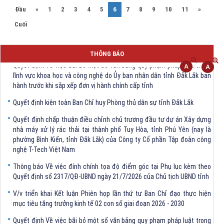
(current)
Đầu
«
1
2
3
4
5
6
7
8
9
10
11
»
Cuối
THÔNG BÁO
Quyết định Về việc bãi bỏ một số văn bảng quy phạm pháp luật trong
lĩnh vực khoa học và công nghệ do Ủy ban nhân dân tỉnh Đắk Lắk ban
hành trước khi sắp xếp đơn vị hành chính cấp tỉnh
Quyết định kiện toàn Ban Chỉ huy Phòng thủ dân sự tỉnh Đắk Lắk
Quyết định chấp thuận điều chỉnh chủ trương đầu tư dự án Xây dựng
nhà máy xử lý rác thải tại thành phố Tuy Hòa, tỉnh Phú Yên (nay là
phường Bình Kiến, tỉnh Đắk Lắk) của Công ty Cổ phần Tập đoàn công
nghệ T-Tech Việt Nam
Thông báo Về việc đính chính tọa độ điểm góc tại Phụ lục kèm theo
Quyết định số 2317/QĐ-UBND ngày 21/7/2026 của Chủ tịch UBND tỉnh
V/v triển khai Kết luận Phiên họp lần thứ tư Ban Chỉ đạo thực hiện
mục tiêu tăng trưởng kinh tế 02 con số giai đoạn 2026 - 2030
Quyết định Về việc bãi bỏ một số văn bảng quy phạm pháp luật trong
lĩnh vực khoa học và công nghệ do Ủy ban nhân dân tỉnh Đắk Lắk ban