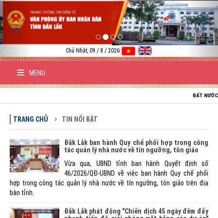
Previous
Nex
Chủ Nhật, 09 / 8 / 2026
MENU
ĐẤT NƯỚC VIỆT N
TRANG CHỦ
TIN NỔI BẬT
Đắk Lắk ban hành Quy chế phối hợp trong công
tác quản lý nhà nước về tín ngưỡng, tôn giáo
Vừa qua, UBND tỉnh ban hành Quyết định số
46/2026/QĐ-UBND về việc ban hành Quy chế phối
hợp trong công tác quản lý nhà nước về tín ngưỡng, tôn giáo trên địa
bàn tỉnh.
Đắk Lắk phát động "Chiến dịch 45 ngày đêm đẩy