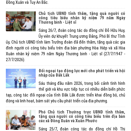
Đồng Xuân và Tuy An Bắc.
Chủ tịch UBND tỉnh thăm, tặng quà người có
công tiêu biểu nhân kỷ niệm 79 năm Ngày
Thương binh - Liệt sĩ
Sáng 26/7, đoàn công tác do đồng chí Đỗ Hữu Huy,
Ủy viên dự khuyết Trung ương Đảng, Phó Bí thư Tỉnh
ủy, Chủ tịch UBND tỉnh làm Trưởng đoàn đã đến thăm, tặng quà các gia
đình người có công tiêu biểu trên địa bàn phường Hòa Hiệp và xã Hòa
Xuân nhân kỷ niệm 79 năm Ngày Thương binh - Liệt sĩ (27/7/1947 -
27/7/2026).
Đối ngoại tạo động lực mới cho phát triển và hội
nhập của Đắk Lắk
Sáu tháng đầu năm 2026, trong bối cảnh tình hình
thế giới và khu vực tiếp tục có nhiều diễn biến phức
tạp, công tác đối ngoại của tỉnh Đắk Lắk được triển khai đồng bộ, chủ
động và linh hoạt, bám sát yêu cầu phát triển của địa phương.
Phó Chủ tịch Thường trực UBND tỉnh thăm,
tặng quà người có công tiêu biểu trên địa bàn
các xã Đồng Xuân và Xuân Phước
Sáng 25/7, đoàn công tác do đồng chí Hồ Thị