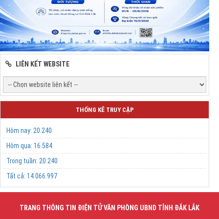
LIÊN KẾT WEBSITE
THỐNG KÊ TRUY CẬP
Hôm nay:
20.240
Hôm qua:
16.584
Trong tuần:
20.240
Tất cả:
14.066.997
TRANG THÔNG TIN ĐIỆN TỬ VĂN PHÒNG UBND TỈNH ĐẮK LẮK