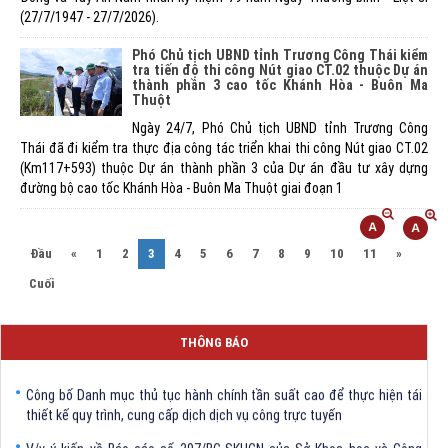
(27/7/1947 - 27/7/2026).
Phó Chủ tịch UBND tỉnh Trương Công Thái kiểm
tra tiến độ thi công Nút giao CT.02 thuộc Dự án
thành phần 3 cao tốc Khánh Hòa - Buôn Ma
Thuột
Ngày 24/7, Phó Chủ tịch UBND tỉnh Trương Công
Thái đã đi kiểm tra thực địa công tác triển khai thi công Nút giao CT.02
(Km117+593) thuộc Dự án thành phần 3 của Dự án đầu tư xây dựng
đường bộ cao tốc Khánh Hòa - Buôn Ma Thuột giai đoạn 1
(current)
Đầu
«
1
2
3
4
5
6
7
8
9
10
11
»
Cuối
V/v triển khai Quyết định số 1390/QĐ-BXD ngày 7/8/2026 của Bộ
THÔNG BÁO
trưởng Bộ Xây dựng
Công bố Danh mục thủ tục hành chính tần suất cao để thực hiện tái
thiết kế quy trình, cung cấp dịch dịch vụ công trực tuyến
V/v ý kiến về Báo cáo số 397/BC-SKHCN của Sở Khoa học và Công