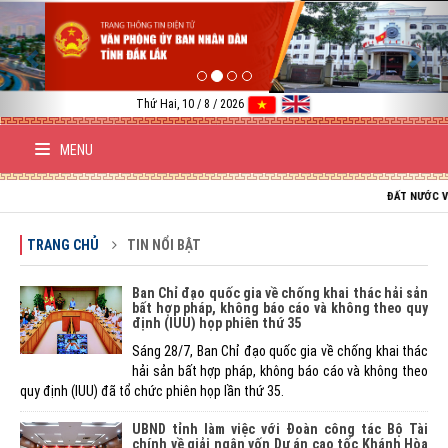
Previous
Nex
Thứ Hai, 10 / 8 / 2026
MENU
ĐẤT NƯỚC VIỆT NAM
TRANG CHỦ
TIN NỔI BẬT
Ban Chỉ đạo quốc gia về chống khai thác hải sản
bất hợp pháp, không báo cáo và không theo quy
định (IUU) họp phiên thứ 35
Sáng 28/7, Ban Chỉ đạo quốc gia về chống khai thác
hải sản bất hợp pháp, không báo cáo và không theo
quy định (IUU) đã tổ chức phiên họp lần thứ 35.
UBND tỉnh làm việc với Đoàn công tác Bộ Tài
chính về giải ngân vốn Dự án cao tốc Khánh Hòa