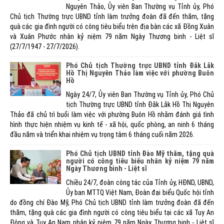
Nguyên Thảo, Ủy viên Ban Thường vụ Tỉnh ủy, Phó
Chủ tịch Thường trực UBND tỉnh làm trưởng đoàn đã đến thăm, tặng
quà các gia đình người có công tiêu biểu trên địa bàn các xã Đồng Xuân
và Xuân Phước nhân kỷ niệm 79 năm Ngày Thương binh - Liệt sĩ
(27/7/1947 - 27/7/2026).
Phó Chủ tịch Thường trực UBND tỉnh Đắk Lắk
Hồ Thị Nguyên Thảo làm việc với phường Buôn
Hồ
Ngày 24/7, Ủy viên Ban Thường vụ Tỉnh ủy, Phó Chủ
tịch Thường trực UBND tỉnh Đắk Lắk Hồ Thị Nguyên
Thảo đã chủ trì buổi làm việc với phường Buôn Hồ nhằm đánh giá tình
hình thực hiện nhiệm vụ kinh tế - xã hội, quốc phòng, an ninh 6 tháng
đầu năm và triển khai nhiệm vụ trọng tâm 6 tháng cuối năm 2026.
Phó Chủ tịch UBND tỉnh Đào Mỹ thăm, tặng quà
người có công tiêu biểu nhân kỷ niệm 79 năm
Ngày Thương binh - Liệt sĩ
Chiều 24/7, đoàn công tác của Tỉnh ủy, HĐND, UBND,
Ủy ban MTTQ Việt Nam, Đoàn đại biểu Quốc hội tỉnh
do đồng chí Đào Mỹ, Phó Chủ tịch UBND tỉnh làm trưởng đoàn đã đến
thăm, tặng quà các gia đình người có công tiêu biểu tại các xã Tuy An
Đông và Tuy An Nam nhân kỷ niệm 79 năm Ngày Thương binh - Liệt sĩ