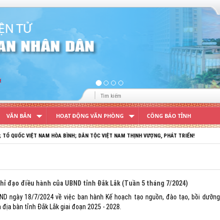
VĂN BẢN
HOẠT ĐỘNG VĂN PHÒNG
CÔNG BÁO TỈNH
ỆT NAM HÒA BÌNH; DÂN TỘC VIỆT NAM THỊNH VƯỢNG, PHÁT TRIỂN!
chỉ đạo điều hành của UBND tỉnh Đắk Lắk (Tuần 5 tháng 7/2024)
D ngày 18/7/2024 về việc ban hành Kế hoạch tạo nguồn, đào tạo, bồi dưỡng
 địa bàn tỉnh Đắk Lắk giai đoạn 2025 - 2028.