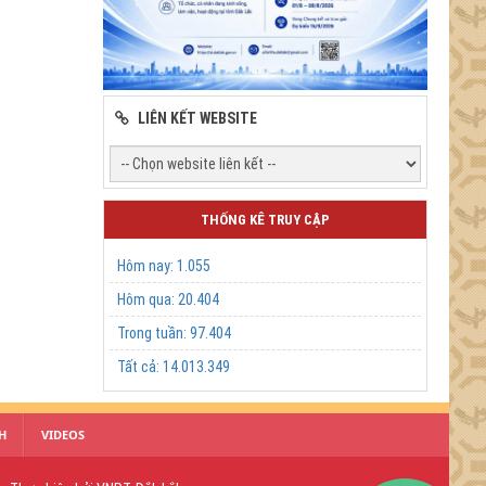
LIÊN KẾT WEBSITE
THỐNG KÊ TRUY CẬP
Hôm nay:
1.055
Hôm qua:
20.404
Trong tuần:
97.404
Tất cả:
14.013.349
H
VIDEOS