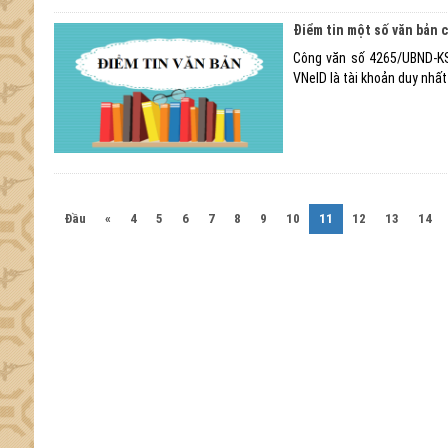
Điểm tin một số văn bản 
Công văn số 4265/UBND-KS
VNeID là tài khoản duy nhất
(current)
Đầu
«
4
5
6
7
8
9
10
11
12
13
14