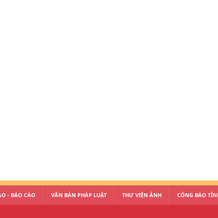
O - BÁO CÁO
VĂN BẢN PHÁP LUẬT
THƯ VIỆN ẢNH
CÔNG BÁO TỈN