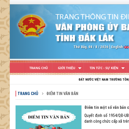
Previous
Thứ Bảy, 08 / 8 / 2026
English
TRANG CHỦ
GIỚI THIỆU
TIN TỨC - SỰ KIỆN
ĐẤT NƯỚC VIỆT NAM TRƯỜNG TỒN; TỔ QUỐC VI
TRANG CHỦ
ĐIỂM TIN VĂN BẢN
Điểm tin một số văn bản 
Quyết định số 1954/QĐ-UBN
danh công chức cấp xã trên