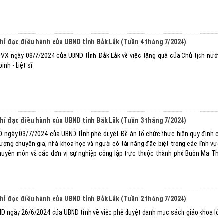
chỉ đạo điều hành của UBND tỉnh Đắk Lắk (Tuần 4 tháng 7/2024)
X ngày 08/7/2024 của UBND tỉnh Đắk Lắk về việc tặng quà của Chủ tịch nướ
nh - Liệt sĩ
chỉ đạo điều hành của UBND tỉnh Đắk Lắk (Tuần 3 tháng 7/2024)
 ngày 03/7/2024 của UBND tỉnh phê duyệt Đề án tổ chức thực hiện quy định 
 tượng chuyên gia, nhà khoa học và người có tài năng đặc biệt trong các lĩnh v
chuyên môn và các đơn vị sự nghiệp công lập trực thuộc thành phố Buôn Ma Th
chỉ đạo điều hành của UBND tỉnh Đắk Lắk (Tuần 2 tháng 7/2024)
 ngày 26/6/2024 của UBND tỉnh về việc phê duyệt danh mục sách giáo khoa lớp 