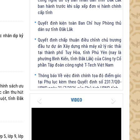
cấp tỉnh
Quyết định kiện toàn Ban Chỉ huy Phòng thủ
dân sự tỉnh Đắk Lắk
Quyết định chấp thuận điều chỉnh chủ trương
c nhân dịp kỷ
đầu tư dự án Xây dựng nhà máy xử lý rác thải
tại thành phố Tuy Hòa, tỉnh Phú Yên (nay là
phường Bình Kiến, tỉnh Đắk Lắk) của Công ty Cổ
phần Tập đoàn công nghệ T-Tech Việt Nam
Thông báo Về việc đính chính tọa độ điểm góc
tại Phụ lục kèm theo Quyết định số 2317/QĐ-
UBND ngày 21/7/2026 của Chủ tịch UBND tỉnh
chính sách ưu
V/v triển khai Kết luận Phiên họp lần thứ tư Ban
ực cần thu hút
Previous
Next
Chỉ đạo thực hiện mục tiêu tăng trưởng kinh tế
uột, tỉnh Đắk
VIDEO
02 con số giai đoạn 2026 - 2030
5, lớp 9, lớp