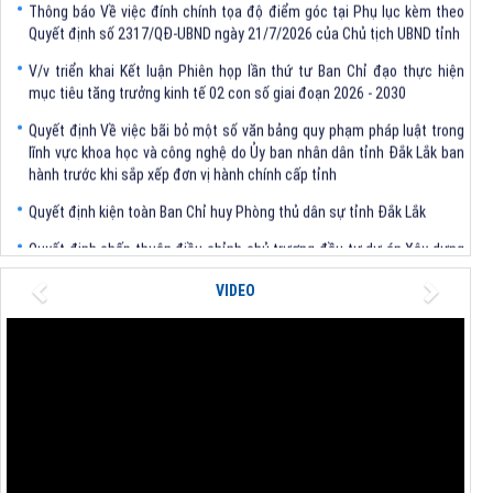
Quyết định số 2317/QĐ-UBND ngày 21/7/2026 của Chủ tịch UBND tỉnh
V/v triển khai Kết luận Phiên họp lần thứ tư Ban Chỉ đạo thực hiện
mục tiêu tăng trưởng kinh tế 02 con số giai đoạn 2026 - 2030
Quyết định Về việc bãi bỏ một số văn bảng quy phạm pháp luật trong
lĩnh vực khoa học và công nghệ do Ủy ban nhân dân tỉnh Đắk Lắk ban
hành trước khi sắp xếp đơn vị hành chính cấp tỉnh
Quyết định kiện toàn Ban Chỉ huy Phòng thủ dân sự tỉnh Đắk Lắk
Quyết định chấp thuận điều chỉnh chủ trương đầu tư dự án Xây dựng
nhà máy xử lý rác thải tại thành phố Tuy Hòa, tỉnh Phú Yên (nay là
phường Bình Kiến, tỉnh Đắk Lắk) của Công ty Cổ phần Tập đoàn công
Previous
Next
VIDEO
nghệ T-Tech Việt Nam
Thông báo Về việc đính chính tọa độ điểm góc tại Phụ lục kèm theo
Quyết định số 2317/QĐ-UBND ngày 21/7/2026 của Chủ tịch UBND tỉnh
V/v triển khai Kết luận Phiên họp lần thứ tư Ban Chỉ đạo thực hiện
mục tiêu tăng trưởng kinh tế 02 con số giai đoạn 2026 - 2030