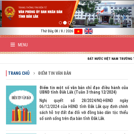
Previous
Nex
Thứ Bảy, 08 / 8 / 2026
MENU
ĐẤT NƯỚC VIỆT NAM TRƯỜNG TỒN; TỔ 
TRANG CHỦ
ĐIỂM TIN VĂN BẢN
Điểm tin một số văn bản chỉ đạo điều hành của
UBND tỉnh Đắk Lắk (Tuần 3 tháng 12/2024)
Nghị quyết số 28/2024/NQ-HĐND ngày
06/12/2024 của HĐND tỉnh Đắk Lắk quy định chính
sách hỗ trợ đất đai đối với đồng bào dân tộc thiểu
số sinh sống trên địa bàn tỉnh Đắk Lắk.