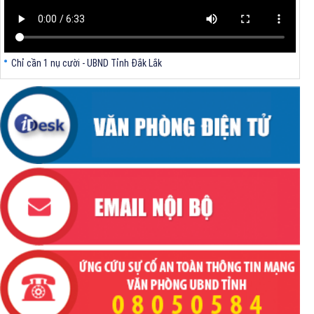
Chỉ cần 1 nụ cười - UBND Tỉnh Đắk Lắk