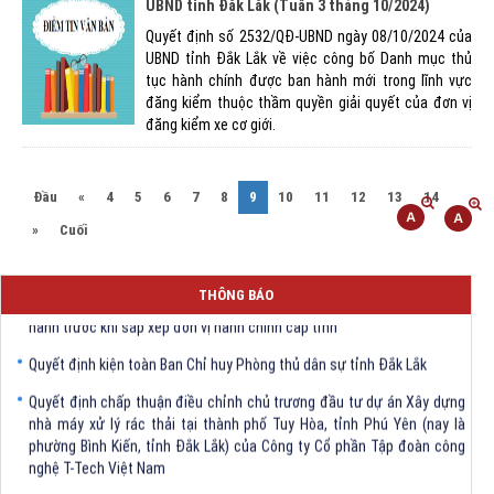
UBND tỉnh Đắk Lắk (Tuần 3 tháng 10/2024)
Quyết định số 2532/QĐ-UBND ngày 08/10/2024 của
UBND tỉnh Đắk Lắk về việc công bố Danh mục thủ
tục hành chính được ban hành mới trong lĩnh vực
đăng kiểm thuộc thầm quyền giải quyết của đơn vị
đăng kiểm xe cơ giới.
(current)
Đầu
«
4
5
6
7
8
9
10
11
12
13
14
»
Cuối
Quyết định Về việc bãi bỏ một số văn bảng quy phạm pháp luật trong
lĩnh vực khoa học và công nghệ do Ủy ban nhân dân tỉnh Đắk Lắk ban
THÔNG BÁO
hành trước khi sắp xếp đơn vị hành chính cấp tỉnh
Quyết định kiện toàn Ban Chỉ huy Phòng thủ dân sự tỉnh Đắk Lắk
Quyết định chấp thuận điều chỉnh chủ trương đầu tư dự án Xây dựng
nhà máy xử lý rác thải tại thành phố Tuy Hòa, tỉnh Phú Yên (nay là
phường Bình Kiến, tỉnh Đắk Lắk) của Công ty Cổ phần Tập đoàn công
nghệ T-Tech Việt Nam
Thông báo Về việc đính chính tọa độ điểm góc tại Phụ lục kèm theo