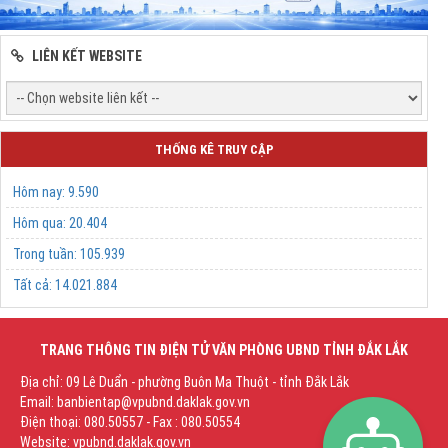
LIÊN KẾT WEBSITE
THỐNG KÊ TRUY CẬP
Hôm nay:
9.590
Hôm qua:
20.404
Trong tuần:
105.939
Tất cả:
14.021.884
TRANG THÔNG TIN ĐIỆN TỬ VĂN PHÒNG UBND TỈNH ĐẮK LẮK
Địa chỉ: 09 Lê Duẩn - phường Buôn Ma Thuột - tỉnh Đắk Lắk
Email: banbientap@vpubnd.daklak.gov.vn
Điện thoại: 080.50557 - Fax : 080.50554
Website: vpubnd.daklak.gov.vn