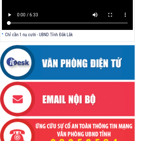
Ban hành Quy chế phối hợp về xây dựng cơ sở dữ liệu, chia sẻ,cung
cấp thông tin, dữ liệu về nhà ở và thị trường bất động sản trên địa bàn
tỉnh Đắk Lắk
Chỉ cần 1 nụ cười - UBND Tỉnh Đắk Lắk