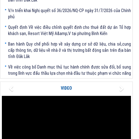
V/v triển khai Nghị quyết số 36/2026/NQ-CP ngày 31/7/2026 của Chính
phủ
Quyết định Về việc điều chỉnh quyết định cho thuê đất dự án Tổ hợp
khách sạn, Resort Việt Mỹ A&amp;V tại phường Bình Kiến
Ban hành Quy chế phối hợp về xây dựng cơ sở dữ liệu, chia sẻ,cung
cấp thông tin, dữ liệu về nhà ở và thị trường bất động sản trên địa bàn
tỉnh Đắk Lắk
Về việc công bố Danh mục thủ tục hành chính được sửa đổi, bổ sung
trong lĩnh vực đấu thầu lựa chọn nhà đầu tư thuộc phạm vi chức năng
quản lý của Sở Tài chính
Previous
Next
Về việc triển khai chiến dịch cao điểm "30 ngày đêm" số hóa dữ liệu,
VIDEO
chuẩn hóa, cập nhật và kết nối dữ liệu mã số vùng trồng sầu riêng, cơ
sở đóng gói và kết nối Hệ thống truy xuất nguồn gốc nông sản trên địa
bàn tỉnh Đắk Lắk
V/v triển khai Nghị quyết số 36/2026/NQ-CP ngày 31/7/2026 của Chính
phủ
Quyết định Về việc điều chỉnh quyết định cho thuê đất dự án Tổ hợp
khách sạn, Resort Việt Mỹ A&amp;V tại phường Bình Kiến