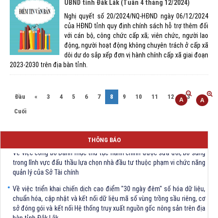
UBND tỉnh Đắk Lắk (Tuần 4 tháng 12/2024)
Nghị quyết số 20/2024/NQ-HĐND ngày 06/12/2024
của HĐND tỉnh quy định chính sách hỗ trợ thêm đối
với cán bộ, công chức cấp xã; viên chức, người lao
động, người hoạt động không chuyên trách ở cấp xã
dôi dư do sắp xếp đơn vị hành chính cấp xã giai đoạn
2023-2030 trên địa bàn tỉnh.
(current)
Đầu
«
3
4
5
6
7
8
9
10
11
12
13
»
Cuối
THÔNG BÁO
Về việc công bố Danh mục thủ tục hành chính được sửa đổi, bổ sung
trong lĩnh vực đấu thầu lựa chọn nhà đầu tư thuộc phạm vi chức năng
quản lý của Sở Tài chính
Về việc triển khai chiến dịch cao điểm "30 ngày đêm" số hóa dữ liệu,
chuẩn hóa, cập nhật và kết nối dữ liệu mã số vùng trồng sầu riêng, cơ
sở đóng gói và kết nối Hệ thống truy xuất nguồn gốc nông sản trên địa
bàn tỉnh Đắk Lắk