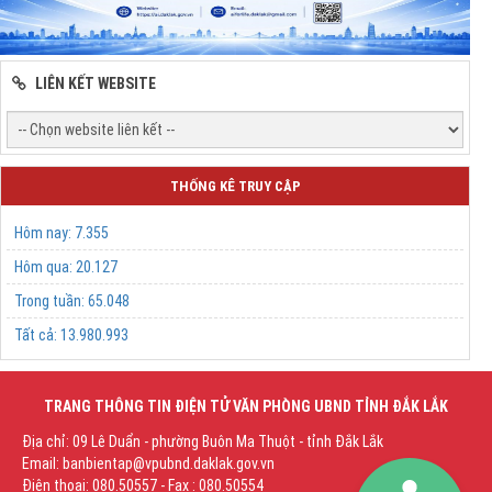
LIÊN KẾT WEBSITE
THỐNG KÊ TRUY CẬP
Hôm nay:
7.355
Hôm qua:
20.127
Trong tuần:
65.048
Tất cả:
13.980.993
TRANG THÔNG TIN ĐIỆN TỬ VĂN PHÒNG UBND TỈNH ĐẮK LẮK
Địa chỉ: 09 Lê Duẩn - phường Buôn Ma Thuột - tỉnh Đắk Lắk
Email: banbientap@vpubnd.daklak.gov.vn
Điện thoại: 080.50557 - Fax : 080.50554