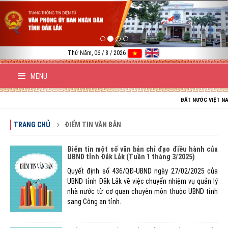
Previous
Nex
Thứ Năm, 06 / 8 / 2026
MENU
ĐẤT NƯỚC VIỆT NAM TRƯỜN
TRANG CHỦ
ĐIỂM TIN VĂN BẢN
Điểm tin một số văn bản chỉ đạo điều hành của
UBND tỉnh Đắk Lắk (Tuần 1 tháng 3/2025)
Quyết định số 436/QĐ-UBND ngày 27/02/2025 của
UBND tỉnh Đắk Lắk về việc chuyển nhiệm vụ quản lý
nhà nước từ cơ quan chuyên môn thuộc UBND tỉnh
sang Công an tỉnh.