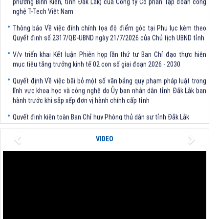
nghệ T-Tech Việt Nam
Thông báo Về việc đính chính tọa độ điểm góc tại Phụ lục kèm theo
Quyết định số 2317/QĐ-UBND ngày 21/7/2026 của Chủ tịch UBND tỉnh
V/v triển khai Kết luận Phiên họp lần thứ tư Ban Chỉ đạo thực hiện
mục tiêu tăng trưởng kinh tế 02 con số giai đoạn 2026 - 2030
Quyết định Về việc bãi bỏ một số văn bảng quy phạm pháp luật trong
lĩnh vực khoa học và công nghệ do Ủy ban nhân dân tỉnh Đắk Lắk ban
hành trước khi sắp xếp đơn vị hành chính cấp tỉnh
Quyết định kiện toàn Ban Chỉ huy Phòng thủ dân sự tỉnh Đắk Lắk
Quyết định chấp thuận điều chỉnh chủ trương đầu tư dự án Xây dựng
Previous
Next
nhà máy xử lý rác thải tại thành phố Tuy Hòa, tỉnh Phú Yên (nay là
VIDEO
phường Bình Kiến, tỉnh Đắk Lắk) của Công ty Cổ phần Tập đoàn công
nghệ T-Tech Việt Nam
Thông báo Về việc đính chính tọa độ điểm góc tại Phụ lục kèm theo
Quyết định số 2317/QĐ-UBND ngày 21/7/2026 của Chủ tịch UBND tỉnh
V/v triển khai Kết luận Phiên họp lần thứ tư Ban Chỉ đạo thực hiện
mục tiêu tăng trưởng kinh tế 02 con số giai đoạn 2026 - 2030