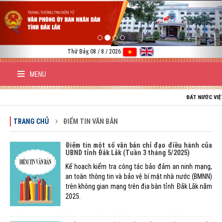
Previous
Nex
Thứ Bảy, 08 / 8 / 2026
MENU
ĐẤT NƯỚC VIỆT NAM 
TRANG CHỦ
ĐIỂM TIN VĂN BẢN
Điểm tin một số văn bản chỉ đạo điều hành của
UBND tỉnh Đắk Lắk (Tuần 3 tháng 5/2025)
Kế hoạch kiểm tra công tác bảo đảm an ninh mạng,
an toàn thông tin và bảo vệ bí mật nhà nước (BMNN)
trên không gian mạng trên địa bàn tỉnh Đắk Lắk năm
2025.