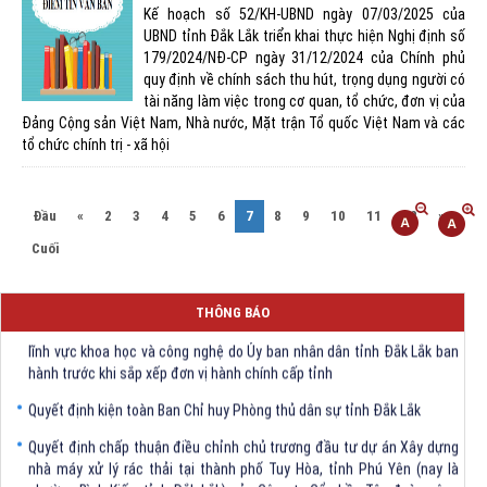
Kế hoạch số 52/KH-UBND ngày 07/03/2025 của
UBND tỉnh Đắk Lắk triển khai thực hiện Nghị định số
179/2024/NĐ-CP ngày 31/12/2024 của Chính phủ
quy định về chính sách thu hút, trọng dụng người có
tài năng làm việc trong cơ quan, tổ chức, đơn vị của
Đảng Cộng sản Việt Nam, Nhà nước, Mặt trận Tổ quốc Việt Nam và các
tổ chức chính trị - xã hội
(current)
Đầu
«
2
3
4
5
6
7
8
9
10
11
12
»
Cuối
THÔNG BÁO
Quyết định Về việc bãi bỏ một số văn bảng quy phạm pháp luật trong
lĩnh vực khoa học và công nghệ do Ủy ban nhân dân tỉnh Đắk Lắk ban
hành trước khi sắp xếp đơn vị hành chính cấp tỉnh
Quyết định kiện toàn Ban Chỉ huy Phòng thủ dân sự tỉnh Đắk Lắk
Quyết định chấp thuận điều chỉnh chủ trương đầu tư dự án Xây dựng
nhà máy xử lý rác thải tại thành phố Tuy Hòa, tỉnh Phú Yên (nay là
phường Bình Kiến, tỉnh Đắk Lắk) của Công ty Cổ phần Tập đoàn công