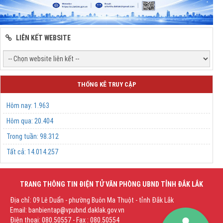
LIÊN KẾT WEBSITE
THỐNG KÊ TRUY CẬP
Hôm nay:
1.963
Hôm qua:
20.404
Trong tuần:
98.312
Tất cả:
14.014.257
TRANG THÔNG TIN ĐIỆN TỬ VĂN PHÒNG UBND TỈNH ĐẮK LẮK
Địa chỉ: 09 Lê Duẩn - phường Buôn Ma Thuột - tỉnh Đắk Lắk
Email: banbientap@vpubnd.daklak.gov.vn
Điện thoại: 080.50557 - Fax : 080.50554