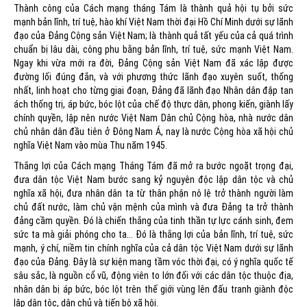
Thành công của Cách mạng tháng Tám là thành quả hội tụ bởi sức
mạnh bản lĩnh, trí tuệ, hào khí Việt Nam thời đại Hồ Chí Minh dưới sự lãnh
đạo của Đảng Cộng sản Việt Nam; là thành quả tất yếu của cả quá trình
chuẩn bị lâu dài, công phu bằng bản lĩnh, trí tuệ, sức mạnh Việt Nam.
Ngay khi vừa mới ra đời, Đảng Cộng sản Việt Nam đã xác lập được
đường lối đúng đắn, và với phương thức lãnh đạo xuyên suốt, thống
nhất, linh hoạt cho từng giai đoạn, Đảng đã lãnh đạo Nhân dân đập tan
ách thống trị, áp bức, bóc lột của chế độ thực dân, phong kiến, giành lấy
chính quyền, lập nên nước Việt Nam Dân chủ Cộng hòa, nhà nước dân
chủ nhân dân đầu tiên ở Đông Nam Á, nay là nước Cộng hòa xã hội chủ
nghĩa Việt Nam vào mùa Thu năm 1945.
Thắng lợi của Cách mạng Tháng Tám đã mở ra bước ngoặt trọng đại,
đưa dân tộc Việt Nam bước sang kỷ nguyên độc lập dân tộc và chủ
nghĩa xã hội, đưa nhân dân ta từ thân phận nô lệ trở thành người làm
chủ đất nước, làm chủ vận mệnh của mình và đưa Đảng ta trở thành
đảng cầm quyền. Đó là chiến thắng của tinh thần tự lực cánh sinh, đem
sức ta mà giải phóng cho ta... Đó là thắng lợi của bản lĩnh, trí tuệ, sức
mạnh, ý chí, niềm tin chính nghĩa của cả dân tộc Việt Nam dưới sự lãnh
đạo của Đảng. Đây là sự kiện mang tầm vóc thời đại, có ý nghĩa quốc tế
sâu sắc, là nguồn cổ vũ, động viên to lớn đối với các dân tộc thuộc địa,
nhân dân bị áp bức, bóc lột trên thế giới vùng lên đấu tranh giành độc
lập dân tộc, dân chủ và tiến bộ xã hội.