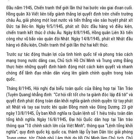
Đầu năm 1945, Chiến tranh thế giới lần thứ hai bước vào giai đoạn cuối.
Hồng quân Xô Viết liên tiếp giành thắng lợi quyết định trên chiến trường
châu Âu, giải phóng một loạt nước và tiến thẳng vào sào huyệt phát xít
Đức tại Béc-lin. Ngày 9/5/1945, phát xít Đức đầu hàng vô điều kiện,
chiến tranh kết thúc ở châu Âu. Ngày 8/8/1945, Hồng quân Liên Xô tiến
công như vũ bão vào quân đội Nhật. Ngày 14/8/1945, phát xít Nhật đầu
hàng vô điều kiện, Chiến tranh thế giới lần thứ hai kết thúc.
Trước sự tác động thuận lợi của tình hình quốc tế và phong trào cách
mạng trong nước dâng cao, Chủ tịch Hồ Chí Minh và Trung ương Đảng
thực hiện những quyết định hành động một cách kiên quyết và nhanh
chóng để lãnh đạo nhân dân vùng lên giành chính quyền trong toàn
quốc.
Tháng 8/1945, Hội nghị đại biểu toàn quốc của Đảng họp tại Tân Trào
(Tuyên Quang) khẳng định: “Cơ hội rất tốt cho ta giành độc lập đã tới” và
quyết định phát động toàn dân khởi nghĩa giành chính quyền từ tay phát
xít Nhật và tay sai trước khi quân Đồng minh vào Đông Dương. 23 giờ
ngày 13/8/1945, Ủy ban Khởi nghĩa ra Quân lệnh số 1 hiệu triệu toàn dân
tổng khởi nghĩa. Ngày 16/8/1945, Đại hội Quốc dân họp tại Tân trào
thông qua “10 chính sách lớn của Việt Minh”; thông qua “Lệnh tổng khởi
nghĩa”; quy định quốc kỳ, quốc ca; thành lập Ủy ban Dân tộc giải phóng
Trung ương, tức Chính phủ Lâm thời do Hồ Chí Minh làm Chủ tịch. Chủ