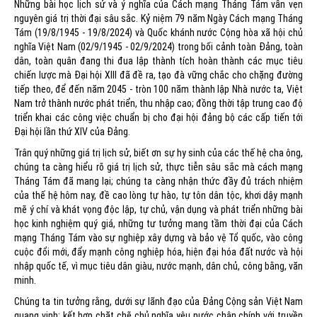
Những bài học lịch sử và ý nghĩa của Cách mạng Tháng Tám vẫn vẹn
nguyên giá trị thời đại sâu sắc. Kỷ niệm 79 năm Ngày Cách mạng Tháng
Tám (19/8/1945 - 19/8/2024) và Quốc khánh nước Cộng hòa xã hội chủ
nghĩa Việt Nam (02/9/1945 - 02/9/2024) trong bối cảnh toàn Đảng, toàn
dân, toàn quân đang thi đua lập thành tích hoàn thành các mục tiêu
chiến lược mà Đại hội XIII đã đề ra, tạo đà vững chắc cho chặng đường
tiếp theo, để đến năm 2045 - tròn 100 năm thành lập Nhà nước ta, Việt
Nam trở thành nước phát triển, thu nhập cao; đồng thời tập trung cao độ
triển khai các công việc chuẩn bị cho đại hội đảng bộ các cấp tiến tới
Đại hội lần thứ XIV của Đảng.
Trân quý những giá trị lịch sử, biết ơn sự hy sinh của các thế hệ cha ông,
chúng ta càng hiểu rõ giá trị lịch sử, thực tiễn sâu sắc mà cách mạng
Tháng Tám đã mang lại; chúng ta càng nhận thức đầy đủ trách nhiệm
của thế hệ hôm nay, đề cao lòng tự hào, tự tôn dân tộc, khơi dậy mạnh
mẽ ý chí và khát vọng độc lập, tự chủ, vận dụng và phát triển những bài
học kinh nghiệm quý giá, những tư tưởng mang tầm thời đại của Cách
mạng Tháng Tám vào sự nghiệp xây dựng và bảo vệ Tổ quốc, vào công
cuộc đổi mới, đẩy mạnh công nghiệp hóa, hiện đại hóa đất nước và hội
nhập quốc tế, vì mục tiêu dân giàu, nước mạnh, dân chủ, công bằng, văn
minh.
Chúng ta tin tưởng rằng, dưới sự lãnh đạo của Đảng Cộng sản Việt Nam
quang vinh; kết hợp chặt chẽ chủ nghĩa yêu nước chân chính với truyền