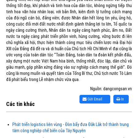
thống tốt đẹp, khí phách và tinh hoa của dân tộc, không ngừng tiếp thu
tinh hoa văn hóa nhân loại; với bản lĩnh, kiên định lý tưởng cách mạng
của đội ngũ cán bộ, đảng viên; được Nhân dân hết lòng tin yêu, ủng hộ,
công cuộc đổi mới đất nước nhất định giành thắng lợi to lớn, Tổ quốc ta
ngày càng cường thịnh, Nhân dân ta ngày càng hạnh phúc, ấm no, Đất
nước ta ngày càng phát triển phồn vinh, hùng cường, vững bước đi lên
chủ nghĩa xã hội, thực hiện thành công mục tiêu chiến lược mà Đại hội
XIII của Đảng đã đề ra và di huấn của Chủ tịch Hồ Chí Minh vĩ đại cũng là
ước vọng của toàn dân tộc “Toàn Đảng, toàn dân ta đoàn kết phấn đấu,
xây dựng một nước Việt Nam hòa bình, thống nhất, độc lập, dân chủ và
giàu mạnh, góp phần xứng đáng vào sự nghiệp cách mạng thế giới”. Đó
cũng là mong muốn và quyết tâm của Tổng Bí thư, Chủ tịch nước Tô Lâm
đã phát biểu trong Lễ nhậm chức vừa qua.
Nguồn: dangcongsan.vn
Gửi Email
In
Các tin khác
Phát triển logistics liên vùng - Đòn bẩy đưa Đắk Lắk trở thành trung
tâm công nghiệp chế biến của Tây Nguyên