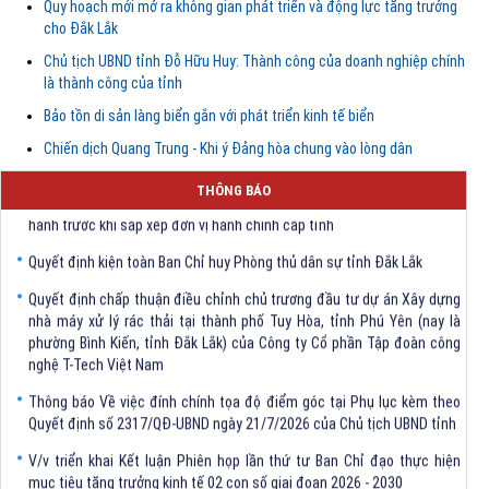
Quy hoạch mới mở ra không gian phát triển và động lực tăng trưởng
cho Đắk Lắk
Chủ tịch UBND tỉnh Đỗ Hữu Huy: Thành công của doanh nghiệp chính
là thành công của tỉnh
Bảo tồn di sản làng biển gắn với phát triển kinh tế biển
Chiến dịch Quang Trung - Khi ý Đảng hòa chung vào lòng dân
Quyết định Về việc bãi bỏ một số văn bảng quy phạm pháp luật trong
lĩnh vực khoa học và công nghệ do Ủy ban nhân dân tỉnh Đắk Lắk ban
THÔNG BÁO
hành trước khi sắp xếp đơn vị hành chính cấp tỉnh
Quyết định kiện toàn Ban Chỉ huy Phòng thủ dân sự tỉnh Đắk Lắk
Quyết định chấp thuận điều chỉnh chủ trương đầu tư dự án Xây dựng
nhà máy xử lý rác thải tại thành phố Tuy Hòa, tỉnh Phú Yên (nay là
phường Bình Kiến, tỉnh Đắk Lắk) của Công ty Cổ phần Tập đoàn công
nghệ T-Tech Việt Nam
Thông báo Về việc đính chính tọa độ điểm góc tại Phụ lục kèm theo
Quyết định số 2317/QĐ-UBND ngày 21/7/2026 của Chủ tịch UBND tỉnh
V/v triển khai Kết luận Phiên họp lần thứ tư Ban Chỉ đạo thực hiện
mục tiêu tăng trưởng kinh tế 02 con số giai đoạn 2026 - 2030