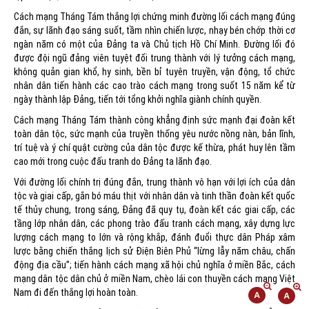
Cách mạng Tháng Tám thắng lợi chứng minh đường lối cách mạng đúng
đắn, sự lãnh đạo sáng suốt, tầm nhìn chiến lược, nhạy bén chớp thời cơ
ngàn năm có một của Đảng ta và Chủ tịch Hồ Chí Minh. Đường lối đó
được đội ngũ đảng viên tuyệt đối trung thành với lý tưởng cách mạng,
không quản gian khổ, hy sinh, bền bỉ tuyên truyền, vận động, tổ chức
nhân dân tiến hành các cao trào cách mạng trong suốt 15 năm kể từ
ngày thành lập Đảng, tiến tới tổng khởi nghĩa giành chính quyền.
Cách mạng Tháng Tám thành công khẳng định sức mạnh đại đoàn kết
toàn dân tộc, sức mạnh của truyền thống yêu nước nồng nàn, bản lĩnh,
trí tuệ và ý chí quật cường của dân tộc được kế thừa, phát huy lên tầm
cao mới trong cuộc đấu tranh do Đảng ta lãnh đạo.
Với đường lối chính trị đúng đắn, trung thành vô hạn với lợi ích của dân
tộc và giai cấp, gắn bó máu thịt với nhân dân và tinh thần đoàn kết quốc
tế thủy chung, trong sáng, Đảng đã quy tụ, đoàn kết các giai cấp, các
tầng lớp nhân dân, các phong trào đấu tranh cách mạng, xây dựng lực
lượng cách mạng to lớn và rộng khắp, đánh đuổi thực dân Pháp xâm
lược bằng chiến thắng lịch sử Điện Biên Phủ “lừng lẫy năm châu, chấn
động địa cầu”; tiến hành cách mạng xã hội chủ nghĩa ở miền Bắc, cách
mạng dân tộc dân chủ ở miền Nam, chèo lái con thuyền cách mạng Việt
Nam đi đến thắng lợi hoàn toàn.