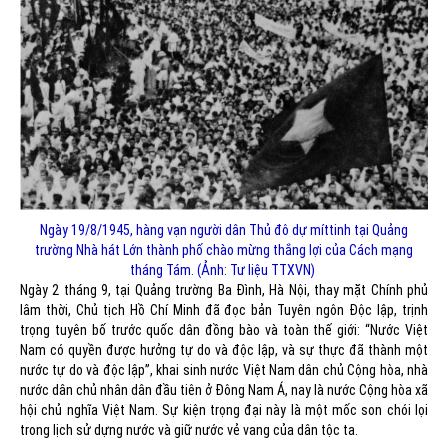
Ngày 19/8/1945, hàng vạn người dân Thủ đô dự míttinh tại Quảng
trường Nhà hát Lớn thành phố chào mừng thắng lợi của Cách mạng
tháng Tám. (Ảnh: Tư liệu TTXVN)
Ngày 2 tháng 9, tại Quảng trường Ba Đình, Hà Nội, thay mặt Chính phủ
lâm thời, Chủ tịch Hồ Chí Minh đã đọc bản Tuyên ngôn Độc lập, trịnh
trọng tuyên bố trước quốc dân đồng bào và toàn thế giới: “Nước Việt
Nam có quyền được hưởng tự do và độc lập, và sự thực đã thành một
nước tự do và độc lập”, khai sinh nước Việt Nam dân chủ Cộng hòa, nhà
nước dân chủ nhân dân đầu tiên ở Đông Nam Á, nay là nước Cộng hòa xã
hội chủ nghĩa Việt Nam. Sự kiện trọng đại này là một mốc son chói lọi
trong lịch sử dựng nước và giữ nước vẻ vang của dân tộc ta.