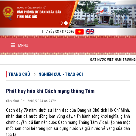
Previous
Nex
Thứ Bảy, 08 / 8 / 2026
MENU
ĐẤT NƯỚC VIỆT NAM TRƯỜNG TỒN; TỔ Q
TRANG CHỦ
NGHIÊN CỨU - TRAO ĐỔI
Phát huy hào khí Cách mạng tháng Tám
Cập nhật lúc: 19/08/2024
2472
Cách đây 79 năm, dưới sự lãnh đạo của Đảng và Chủ tịch Hồ Chí Minh,
nhân dân cả nước đồng loạt vùng dậy, tiến hành tổng khởi nghĩa, giành
chính quyền, đã làm nên cuộc Cách mạng Tháng Tám vĩ đại, lập nên một
mốc son chói lọi trong lịch sử dựng nước và giữ nước vẻ vang của dân
tộc ta.