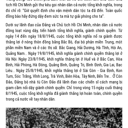
tịch Hồ Chí Minh gửi thư kêu gọi nhân dân cả nước tổng khởi nghĩa, trong
đó chỉ rõ: “Giờ quyết định cho vận mệnh dân tộc ta đã đến. Toàn quốc
đồng bào hãy đứng dậy đem sức ta mà tự giải phóng cho ta”.
Dưới sự lãnh đạo của Đảng và Chủ tịch Hồ Chí Minh, nhân dân cả nước
đồng loạt vùng dậy, tiến hành tổng khởi nghĩa, giành chính quyền. Từ
ngày 14 đến ngày 18/8/1945, cuộc tổng khởi nghĩa nổ ra giành được
thắng lợi ở nông thôn đồng bằng Bắc Bộ, đại bộ phận miền Trung, một
phần miền Nam và ở các thị xã: Bắc Giang, Hải Dương, Hà Tĩnh, Hội An,
Quảng Nam... Ngày 19/8/1945, khởi nghĩa giành chính quyền thắng lợi ở
Hà Nội. Ngày 23/8/1945, khởi nghĩa thắng lợi ở Huế và ở Bắc Cạn, Hòa
Bình, Hải Phòng, Hà Đông, Quảng Bình, Quảng Trị, Bình Định, Gia Lai, Bạc
Liêu... Ngày 25/8/1945, khởi nghĩa thắng lợi ở Sài Gòn - Gia Định, Kon
Tum, Sóc Trăng, Vĩnh Long, Trà Vinh, Biên Hòa, Tây Ninh, Bến Tre... Ở Côn
Đảo, Đảng bộ nhà tù Côn Đảo đã lãnh đạo các chiến sĩ cách mạng bị
giam cầm nổi dậy giành chính quyền. Chỉ trong vòng 15 ngày cuối tháng
8/1945, cuộc tổng khởi nghĩa đã giành thắng lợi hoàn toàn, chính quyền
trong cả nước về tay nhân dân.