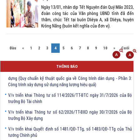
Ngày 13/01, nhân dịp Tết Nguyên đán Quý Mão 2023,
đoàn công tác của Văn phòng UBND tỉnh đã đến
thăm, chúc Tết tại buôn Dliêya A, xã Dliêya, huyện
Krông Năng (buôn kết nghĩa của đơn vị).
(current)
Đầu
«
1
2
3
4
5
6
7
8
9
10
»
Cuối
THÔNG BÁO
V/v triển khai Thông tư số 61/2026/TT-BXD ngày 30/7/2026 ủa Bộ Xây
dựng (Quy chuẩn kỹ thuật quốc gia về Công trình dân dụng - Phần 3:
Công trình xây dựng sử dụng năng lượng hiệu quả)
V/v triển khai Thông tư số 114/2026/TT-BTC ngày 31/7/2026 của Bộ
trưởng Bộ Tài chính
V/v triển khai Thông tư số 62/2026/TT-BXD ngày 30/7/2026 của Bộ
trưởng Bộ Xây dựng
V/v triển khai Quyết định số 1481/QĐ-TTg, số 1483/QĐ-TTg của Thủ
tướng Chính phủ