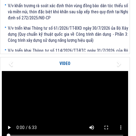
V/v khẩn trương rà soát xác định thôn vùng đồng bào dân tộc thiểu số
và miền núi, thôn đặc biệt khó khăn sau sắp xếp theo quy định tại Nghị
định số 272/2025/NĐ-CP
V/v triển khai Thông tư số 61/2026/TT-BXD ngày 30/7/2026 ủa Bộ Xây
dựng (Quy chuẩn kỹ thuật quốc gia về Công trình dân dụng - Phần 3:
Công trình xây dựng sử dụng năng lượng hiệu quả)
V/v triển khai Thông tư số 114/2026/TT-BTC ngày 31/7/2026 của Bộ
trưởng Bộ Tài chính
Previous
Next
V/v triển khai Thông tư số 62/2026/TT-BXD ngày 30/7/2026 của Bộ
VIDEO
trưởng Bộ Xây dựng
V/v triển khai Quyết định số 1481/QĐ-TTg, số 1483/QĐ-TTg của Thủ
tướng Chính phủ
V/v khẩn trương rà soát xác định thôn vùng đồng bào dân tộc thiểu số
và miền núi, thôn đặc biệt khó khăn sau sắp xếp theo quy định tại Nghị
định số 272/2025/NĐ-CP