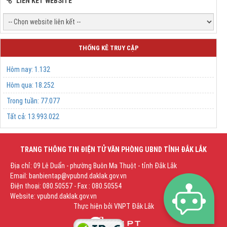
LIÊN KẾT WEBSITE
THỐNG KÊ TRUY CẬP
Hôm nay:
1.132
Hôm qua:
18.252
Trong tuần:
77.077
Tất cả:
13.993.022
TRANG THÔNG TIN ĐIỆN TỬ VĂN PHÒNG UBND TỈNH ĐẮK LẮK
Địa chỉ: 09 Lê Duẩn - phường Buôn Ma Thuột - tỉnh Đắk Lắk
Email: banbientap@vpubnd.daklak.gov.vn
Điện thoại: 080.50557 - Fax : 080.50554
Website: vpubnd.daklak.gov.vn
Thực hiện bởi
VNPT Đắk Lắk