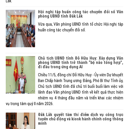
Lắk.
Hội nghị tập huấn công tác chuyển đổi số Văn
phòng UBND tỉnh Đắk Lắk
Vừa qua, Văn phòng UBND tỉnh tổ chức Hội nghị tập
huấn công tác chuyển đổi số.
Chủ tịch UBND tỉnh Đỗ Hữu Huy: Xây dựng Văn
phòng UBND tỉnh trở thành “bộ não tổng hợp”,
đi đầu trong ứng dụng AI
Chiều 11/5, đồng chí Đỗ Hữu Huy - Ủy viên Dự khuyết
Ban Chấp hành Trung ương Đảng, Phó Bí thư Tỉnh ủy,
Chủ tịch UBND tỉnh đã chủ trì buổi buổi làm việc với
lãnh đạo Văn phòng UBND tỉnh về kết quả thực hiện
nhiệm vụ 4 tháng đầu năm và triển khai các nhiệm
vụ trọng tâm quý II năm 2026.
Đắk Lắk quyết tâm thí điểm dịch vụ công trực
tuyến chủ động và kiosk hành chính công thông
minh