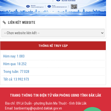
LIÊN KẾT WEBSITE
THỐNG KÊ TRUY CẬP
Hôm nay:
1.083
Hôm qua:
18.252
Trong tuần:
77.028
Tất cả:
13.992.973
TRANG THÔNG TIN ĐIỆN TỬ VĂN PHÒNG UBND TỈNH ĐẮK LẮK
Địa chỉ: 09 Lê Duẩn - phường Buôn Ma Thuột - tỉnh Đắk Lắk
Email: banbientap@vpubnd.daklak.gov.vn