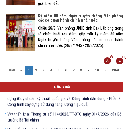
giới, biển đảo.
Kỷ niệm 80 năm Ngày truyền thống Văn phòng
các cơ quan hành chính nhà nước
Chiều 28/8, Văn phòng UBND tỉnh Đắk Lắk long trọng
tổ chức buổi tọa đàm, gặp mặt kỷ niệm 80 năm
Ngày truyền thống Văn phòng các cơ quan hành
chính nhà nước (28/8/1945 - 28/8/2025).
(current)
Đầu
«
1
2
3
4
5
6
7
8
9
10
»
Cuối
THÔNG BÁO
V/v triển khai Thông tư số 61/2026/TT-BXD ngày 30/7/2026 ủa Bộ Xây
dựng (Quy chuẩn kỹ thuật quốc gia về Công trình dân dụng - Phần 3:
Công trình xây dựng sử dụng năng lượng hiệu quả)
V/v triển khai Thông tư số 114/2026/TT-BTC ngày 31/7/2026 của Bộ
trưởng Bộ Tài chính
V/v triển khai Thông tư số 62/2026/TT-BXD ngày 30/7/2026 của Bộ