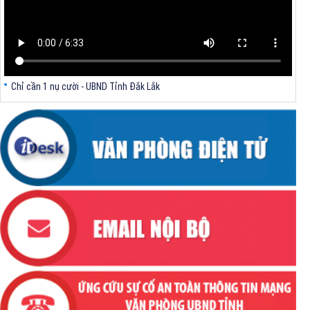
Chỉ cần 1 nụ cười - UBND Tỉnh Đắk Lắk