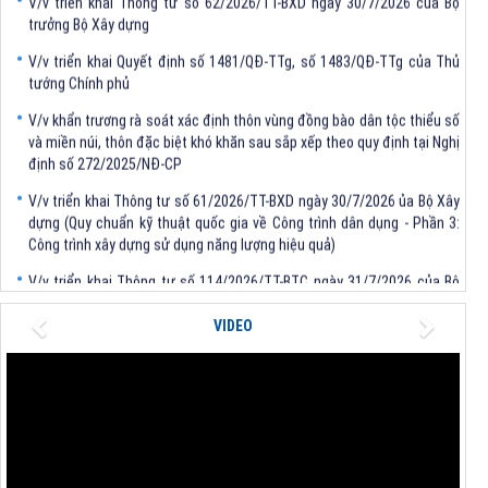
trưởng Bộ Xây dựng
V/v triển khai Quyết định số 1481/QĐ-TTg, số 1483/QĐ-TTg của Thủ
tướng Chính phủ
V/v khẩn trương rà soát xác định thôn vùng đồng bào dân tộc thiểu số
và miền núi, thôn đặc biệt khó khăn sau sắp xếp theo quy định tại Nghị
định số 272/2025/NĐ-CP
V/v triển khai Thông tư số 61/2026/TT-BXD ngày 30/7/2026 ủa Bộ Xây
dựng (Quy chuẩn kỹ thuật quốc gia về Công trình dân dụng - Phần 3:
Công trình xây dựng sử dụng năng lượng hiệu quả)
V/v triển khai Thông tư số 114/2026/TT-BTC ngày 31/7/2026 của Bộ
trưởng Bộ Tài chính
Previous
Next
V/v triển khai Thông tư số 62/2026/TT-BXD ngày 30/7/2026 của Bộ
VIDEO
trưởng Bộ Xây dựng
V/v triển khai Quyết định số 1481/QĐ-TTg, số 1483/QĐ-TTg của Thủ
tướng Chính phủ
V/v khẩn trương rà soát xác định thôn vùng đồng bào dân tộc thiểu số
và miền núi, thôn đặc biệt khó khăn sau sắp xếp theo quy định tại Nghị
định số 272/2025/NĐ-CP