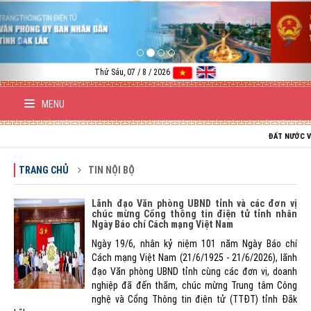
Previous
Nex
Thứ Sáu, 07 / 8 / 2026
MENU
ĐẤT NƯỚC VIỆT NAM 
TRANG CHỦ
TIN NỘI BỘ
Lãnh đạo Văn phòng UBND tỉnh và các đơn vị
chúc mừng Cổng thông tin điện tử tỉnh nhân
Ngày Báo chí Cách mạng Việt Nam
Ngày 19/6, nhân kỷ niệm 101 năm Ngày Báo chí
Cách mạng Việt Nam (21/6/1925 - 21/6/2026), lãnh
đạo Văn phòng UBND tỉnh cùng các đơn vị, doanh
nghiệp đã đến thăm, chúc mừng Trung tâm Công
nghệ và Cổng Thông tin điện tử (TTĐT) tỉnh Đắk