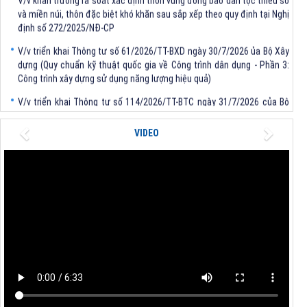
và miền núi, thôn đặc biệt khó khăn sau sắp xếp theo quy định tại Nghị
định số 272/2025/NĐ-CP
V/v triển khai Thông tư số 61/2026/TT-BXD ngày 30/7/2026 ủa Bộ Xây
dựng (Quy chuẩn kỹ thuật quốc gia về Công trình dân dụng - Phần 3:
Công trình xây dựng sử dụng năng lượng hiệu quả)
V/v triển khai Thông tư số 114/2026/TT-BTC ngày 31/7/2026 của Bộ
trưởng Bộ Tài chính
Previous
Next
V/v triển khai Thông tư số 62/2026/TT-BXD ngày 30/7/2026 của Bộ
VIDEO
trưởng Bộ Xây dựng
V/v triển khai Quyết định số 1481/QĐ-TTg, số 1483/QĐ-TTg của Thủ
tướng Chính phủ
V/v khẩn trương rà soát xác định thôn vùng đồng bào dân tộc thiểu số
và miền núi, thôn đặc biệt khó khăn sau sắp xếp theo quy định tại Nghị
định số 272/2025/NĐ-CP