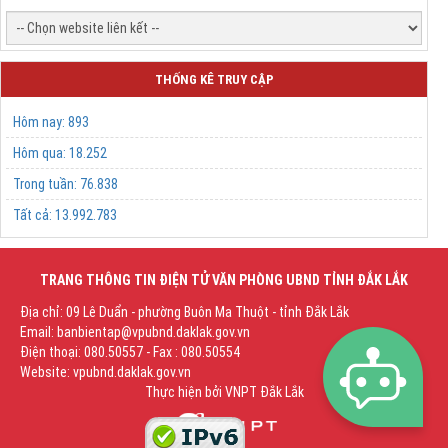
THỐNG KÊ TRUY CẬP
Hôm nay:
893
Hôm qua:
18.252
Trong tuần:
76.838
Tất cả:
13.992.783
TRANG THÔNG TIN ĐIỆN TỬ VĂN PHÒNG UBND TỈNH ĐẮK LẮK
Địa chỉ: 09 Lê Duẩn - phường Buôn Ma Thuột - tỉnh Đắk Lắk
Email: banbientap@vpubnd.daklak.gov.vn
Điện thoại: 080.50557 - Fax : 080.50554
Website: vpubnd.daklak.gov.vn
Thực hiện bởi
VNPT Đắk Lắk