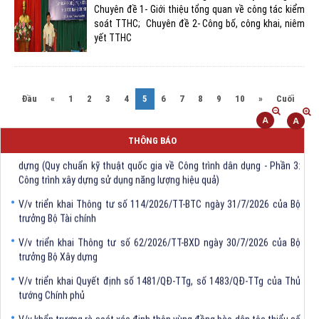
Chuyên đề 1- Giới thiệu tổng quan về công tác kiểm
soát TTHC; Chuyên đề 2- Công bố, công khai, niêm
yết TTHC
(current)
Đầu
«
1
2
3
4
5
6
7
8
9
10
»
Cuối
V/v triển khai Thông tư số 61/2026/TT-BXD ngày 30/7/2026 ủa Bộ Xây
THÔNG BÁO
dựng (Quy chuẩn kỹ thuật quốc gia về Công trình dân dụng - Phần 3:
Công trình xây dựng sử dụng năng lượng hiệu quả)
V/v triển khai Thông tư số 114/2026/TT-BTC ngày 31/7/2026 của Bộ
trưởng Bộ Tài chính
V/v triển khai Thông tư số 62/2026/TT-BXD ngày 30/7/2026 của Bộ
trưởng Bộ Xây dựng
V/v triển khai Quyết định số 1481/QĐ-TTg, số 1483/QĐ-TTg của Thủ
tướng Chính phủ
V/v khẩn trương rà soát xác định thôn vùng đồng bào dân tộc thiểu số