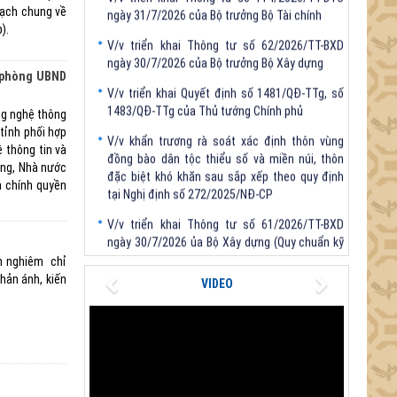
oạch chung về
V/v triển khai Thông tư số 62/2026/TT-BXD
).
ngày 30/7/2026 của Bộ trưởng Bộ Xây dựng
V/v triển khai Quyết định số 1481/QĐ-TTg, số
n phòng UBND
1483/QĐ-TTg của Thủ tướng Chính phủ
ng nghệ thông
V/v khẩn trương rà soát xác định thôn vùng
tỉnh phối hợp
đồng bào dân tộc thiểu số và miền núi, thôn
 thông tin và
đặc biệt khó khăn sau sắp xếp theo quy định
ảng, Nhà nước
tại Nghị định số 272/2025/NĐ-CP
à chính quyền
V/v triển khai Thông tư số 61/2026/TT-BXD
ngày 30/7/2026 ủa Bộ Xây dựng (Quy chuẩn kỹ
thuật quốc gia về Công trình dân dụng - Phần 3:
Công trình xây dựng sử dụng năng lượng hiệu
n nghiêm chỉ
quả)
Previous
Next
hản ánh, kiến
VIDEO
V/v triển khai Thông tư số 114/2026/TT-BTC
ngày 31/7/2026 của Bộ trưởng Bộ Tài chính
V/v triển khai Thông tư số 62/2026/TT-BXD
ngày 30/7/2026 của Bộ trưởng Bộ Xây dựng