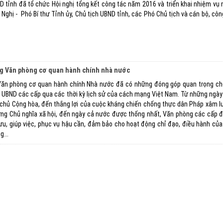
 tỉnh đã tổ chức Hội nghị tổng kết công tác năm 2016 và triển khai nhiệm vụ
Nghị - Phó Bí thư Tỉnh ủy, Chủ tịch UBND tỉnh, các Phó Chủ tịch và cán bộ, côn
g Văn phòng cơ quan hành chính nhà nước
g Văn phòng cơ quan hành chính Nhà nước đã có những đóng góp quan trọng ch
 UBND các cấp qua các thời kỳ lịch sử của cách mạng Việt Nam. Từ những ngày 
 chủ Cộng hòa, đến thắng lợi của cuộc kháng chiến chống thực dân Pháp xâm l
ng Chủ nghĩa xã hội, đến ngày cả nước được thống nhất, Văn phòng các cấp 
u, giúp việc, phục vụ hậu cần, đảm bảo cho hoạt động chỉ đạo, điều hành của
g...