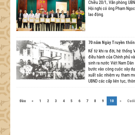
Chiều 20/1, Văn phòng UBND
Hội nghị có ông Phạm Ngọc 
lao động.
70 năm Ngày Truyền thốn
Kể từ khi ra đời, hệ thốn
điều hành của Chính phủ và
sinh ra nước Việt Nam Dân
bước vào công cuộc xây dự
xuất sắc nhiệm vụ tham mư
UBND các cấp liên tục, thôn
(current)
Đầu
«
1
2
3
4
5
6
7
8
9
10
»
Cuối