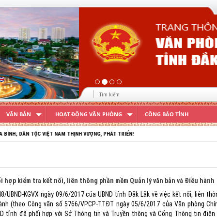
VĂN BẢN
HOẠT ĐỘNG VĂN PHÒNG
CÔNG BÁO TỈNH
ỘC VIỆT NAM THỊNH VƯỢNG, PHÁT TRIỂN!
 hợp kiểm tra kết nối, liên thông phần mềm Quản lý văn bản và Điều hành
8/UBND-KGVX ngày 09/6/2017 của UBND tỉnh Đắk Lắk về việc kết nối, liên t
hành (theo Công văn số 5766/VPCP-TTĐT ngày 05/6/2017 của Văn phòng Chín
 tỉnh đã phối hợp với Sở Thông tin và Truyền thông và Cổng Thông tin điện