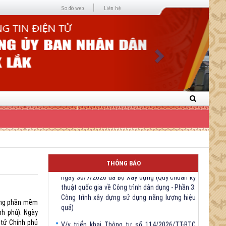
Next
Sơ đồ web
Liên hệ
V/v triển khai Thông tư số 61/2026/TT-BXD
THÔNG BÁO
ngày 30/7/2026 ủa Bộ Xây dựng (Quy chuẩn kỹ
thuật quốc gia về Công trình dân dụng - Phần 3:
Công trình xây dựng sử dụng năng lượng hiệu
quả)
hông phần mềm
V/v triển khai Thông tư số 114/2026/TT-BTC
h phủ). Ngày
ngày 31/7/2026 của Bộ trưởng Bộ Tài chính
 tử Chính phủ