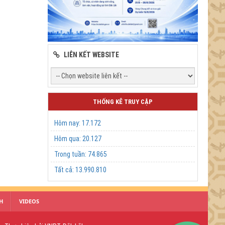
LIÊN KẾT WEBSITE
THỐNG KÊ TRUY CẬP
Hôm nay:
17.172
Hôm qua:
20.127
Trong tuần:
74.865
Tất cả:
13.990.810
H
VIDEOS