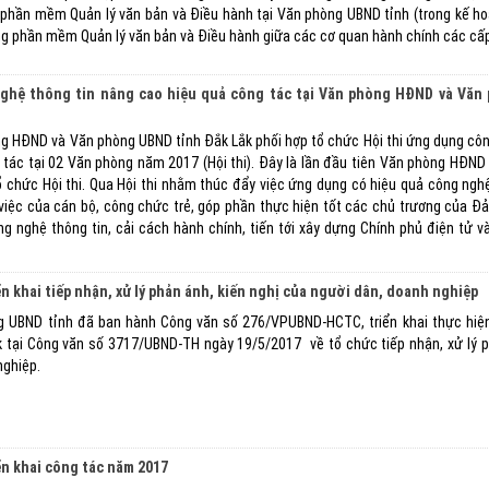
ng phần mềm Quản lý văn bản và Điều hành tại Văn phòng UBND tỉnh (trong kế h
hông phần mềm Quản lý văn bản và Điều hành giữa các cơ quan hành chính các cấp
nghệ thông tin nâng cao hiệu quả công tác tại Văn phòng HĐND và Vă
g HĐND và Văn phòng UBND tỉnh Đắk Lắk phối hợp tổ chức Hội thi ứng dụng cô
 tác tại 02 Văn phòng năm 2017 (Hội thi). Đây là lần đầu tiên Văn phòng HĐND 
 chức Hội thi. Qua Hội thi nhằm thúc đẩy việc ứng dụng có hiệu quả công nghệ
việc của cán bộ, công chức trẻ, góp phần thực hiện tốt các chủ trương của Đ
ng nghệ thông tin, cải cách hành chính, tiến tới xây dựng Chính phủ điện tử v
n khai tiếp nhận, xử lý phản ánh, kiến nghị của người dân, doanh nghiệp
g UBND tỉnh đã ban hành Công văn số 276/VPUBND-HCTC, triển khai thực hiệ
 tại Công văn số 3717/UBND-TH ngày 19/5/2017 về tổ chức tiếp nhận, xử lý p
nghiệp.
n khai công tác năm 2017