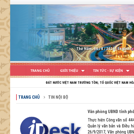
Previous
Thứ Năm, 06 / 8 / 2026
English
TRANG CHỦ
GIỚI THIỆU
TIN TỨC - SỰ KIỆN
ĐẤT NƯỚC VIỆT NAM TRƯỜNG TỒN; TỔ QUỐC VIỆT NAM HÒA BÌNH; DÂN T
TRANG CHỦ
TIN NỘI BỘ
Văn phòng UBND tỉnh phối
Thực hiện Công văn số 444
Quản lý văn bản và Điều 
26/9/2017, Văn phòng UBND