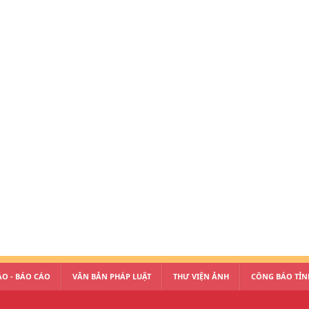
O - BÁO CÁO
VĂN BẢN PHÁP LUẬT
THƯ VIỆN ẢNH
CÔNG BÁO TỈN