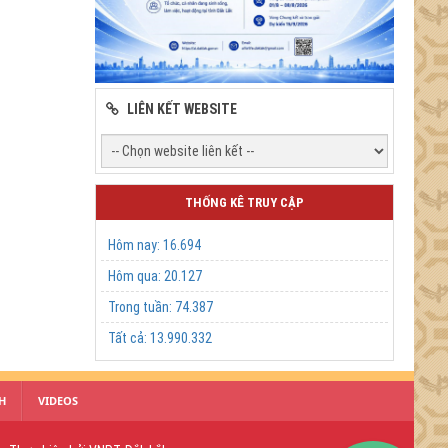
LIÊN KẾT WEBSITE
THỐNG KÊ TRUY CẬP
Hôm nay:
16.694
Hôm qua:
20.127
Trong tuần:
74.387
Tất cả:
13.990.332
H
VIDEOS