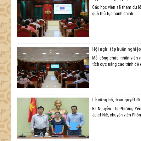
Các học viên sẽ tham dự lớ
quả thủ tục hành chính...
Hội nghị tập huấn nghiệp
Mỗi công chức, nhân viên v
tích cực nâng cao trình độ
Lễ công bố, trao quyết đị
Bà Nguyễn Thị Phương Yến
Julet Niê, chuyên viên Phò