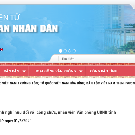
VĂN BẢN
HOẠT ĐỘNG VĂN PHÒNG
CÔNG BÁO TỈNH
 TỒN; TỔ QUỐC VIỆT NAM HÒA BÌNH; DÂN TỘC VIỆT NAM THỊNH VƯỢNG, PHÁT TRIỂN!
ịnh nghỉ hưu đối với công chức, nhân viên Văn phòng UBND tỉnh
 từ ngày 01/6/2020.