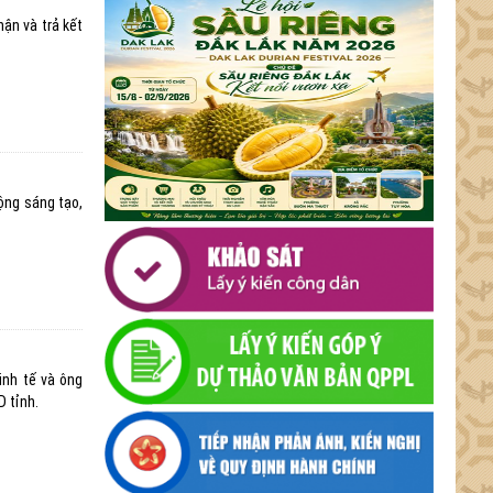
hận và trả kết
ộng sáng tạo,
inh tế và ông
 tỉnh.