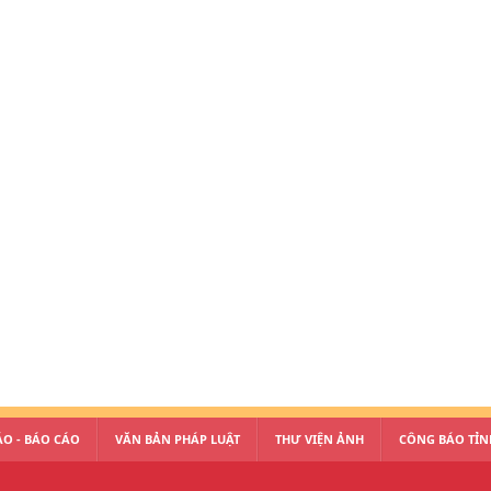
O - BÁO CÁO
VĂN BẢN PHÁP LUẬT
THƯ VIỆN ẢNH
CÔNG BÁO TỈN