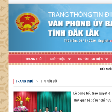
Previous
Thứ Năm, 06 / 8 / 2026
English
TRANG CHỦ
GIỚI THIỆU
TIN TỨC - SỰ KIỆN
ĐẤT NƯỚC VIỆT NAM TRƯỜNG
TRANG CHỦ
TIN NỘI BỘ
Lễ công bố, trao quyết đ
Thời gian bắt đầu nghỉ hưu