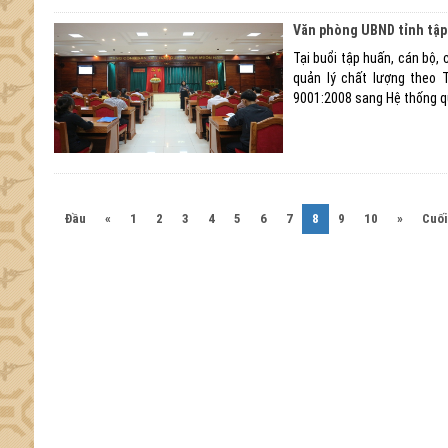
Văn phòng UBND tỉnh tập 
Tại buổi tập huấn, cán bộ,
quản lý chất lượng theo 
9001:2008 sang Hệ thống qu
(current)
Đầu
«
1
2
3
4
5
6
7
8
9
10
»
Cuối