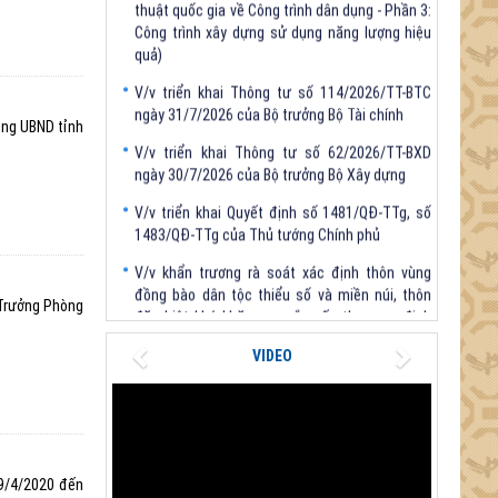
quả)
V/v triển khai Thông tư số 114/2026/TT-BTC
ngày 31/7/2026 của Bộ trưởng Bộ Tài chính
V/v triển khai Thông tư số 62/2026/TT-BXD
òng UBND tỉnh
ngày 30/7/2026 của Bộ trưởng Bộ Xây dựng
V/v triển khai Quyết định số 1481/QĐ-TTg, số
1483/QĐ-TTg của Thủ tướng Chính phủ
V/v khẩn trương rà soát xác định thôn vùng
đồng bào dân tộc thiểu số và miền núi, thôn
đặc biệt khó khăn sau sắp xếp theo quy định
tại Nghị định số 272/2025/NĐ-CP
 Trưởng Phòng
Previous
Next
VIDEO
09/4/2020 đến